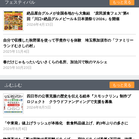
フェスティバル
もっと見る
絶品屋台グルメが全国各地から大集結 “庶民派食フェス”第4
回「川口×絶品グルメビール＆日本酒祭り2026」を開催
2026年4月15日
自分で収穫した秋野菜を使って芋煮作りを体験 埼玉県加須市の「ファミリー
ランドむさしの村」
2025年11月4日
春だけじゃもったいないさくらの名所、加治川で秋のマルシェ
2025年10月23日
ふむふむ
もっと見る
四日市の公害克服の歴史を伝える絵本『スモックリン』制作プ
ロジェクト クラウドファンディングで支援を募集
2026年8月5日
「中東発」値上げラッシュが本格化 飲食料品値上げ、約3年ぶりの多さに
2026年8月4日