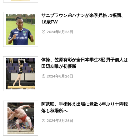
サニブラウン弟ハナンが来季昇格 J1福岡、
18歳FW
2024年8月26日
体操、笠原有彩が全日本学生3冠 男子個人は
田辺友唯が初優勝
2024年8月26日
阿武咲、手術終え出場に意欲 6年ぶり十両転
落も秋場所へ
2024年8月26日