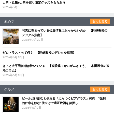
カ所・近畿6カ所を巡り限定グッズをもらおう
2026年8月8日
まめ学
もっと見る
写真に埋まっている位置情報はおっかないのか 【岡嶋教授の
デジタル指南】
2026年7月22日
ゼロトラストって何？ 【岡嶋教授のデジタル指南】
2026年6月18日
きっと大平元首相は泣いている 【政眼鏡（せいがんきょう）－本田雅俊の政
治コラム】
2026年6月10日
グルメ
もっと見る
ビールだけ飲むと倒れる「ふらつくビアグラス」発売 “強制
的に水を飲む”仕掛けで適正飲酒を後押し
2026年8月7日