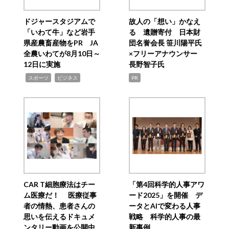
ドジャースタジアムで
故人の「想い」かなえ
「いわて牛」など岩手
る 遺贈寄付 日本財
県産農畜産物をPR JA
団名誉会長 笹川陽平氏
全農いわてが8月10日～
×フリーアナウンサー
12日に実施
長野智子氏
,
,
スポーツ
ビジネス
PR
CAR T細胞療法はチー
「第4回科学的人事アワ
ム医療だ！ 医療従事
ード2025」を開催 デ
者の情熱、患者さんの
ータとAIで変わる人事
思いを伝えるドキュメ
戦略 科学的人事の最
ンタリー動画を公開中
新事例