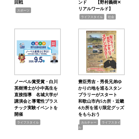
回戦
ンド 【野村義樹✕
リアルワールド】
,
スポーツ
,
,
ライフスタイル
社会
ノーベル賞受賞・白川
豊臣秀吉・秀長兄弟ゆ
英樹博士が小中高生を
かりの地を巡るスタン
直接指導 名城大学が
プラリーがスタート
講演会と導電性プラス
和歌山市内5カ所・近畿
チック実験イベントを
6カ所を巡り限定グッズ
開催
をもらおう
,
,
,
ライフスタイル
カルチャー
ライフスタイ
ル