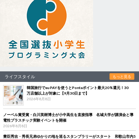
ライフスタイル
もっと見る
韓国旅行でau PAYを使うとPontaポイント最大20％還元！30
万店舗以上が対象に【9月30日まで】
2026年8月8日
ノーベル賞受賞・白川英樹博士が小中高生を直接指導 名城大学が講演会と導
電性プラスチック実験イベントを開催
2026年8月8日
豊臣秀吉・秀長兄弟ゆかりの地を巡るスタンプラリーがスタート 和歌山市内5