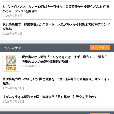
セブン‐イレブン、カレー15商品を一斉投入 名店監修から冷製うどんまで“夏
のカレーフェス”を開催中
2026年8月6日
横浜高島屋で「韓国市場」がスタート 人気グルメから雑貨まで約30ブランド
が集結
2026年8月5日
ヘルスケア
もっと見る
現代書林から新刊『こんなときには、まず、漢方！』 漢方三
考塾の15人の医師や薬剤師が執筆
2026年8月5日
重症筋無力症への正しい知識と理解を 8月8日広島市で公開講座、オンライン
配信も
2026年7月31日
【がんを生きる緩和ケア医・大橋洋平「足し算命」】天空を見上げて
2026年7月28日