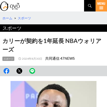
検
索
コ
ン
テ
ホーム
>
スポーツ
ン
スポーツ
ツ
へ
移
カリーが契約を1年延長 NBAウォリア
動
ーズ
共同通信 47NEWS
2024年8月30日
スポーツ