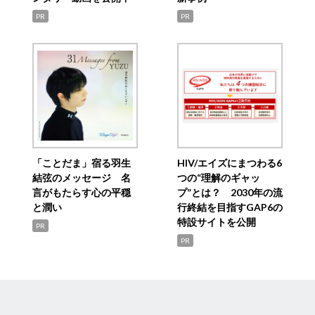
PR
PR
「ことだま」宿る羽生
HIV/エイズにまつわる6
結弦のメッセージ 名
つの“理解のギャッ
言がもたらす心の平穏
プ”とは？ 2030年の流
と潤い
行終結を目指すGAP6の
特設サイトを公開
PR
PR