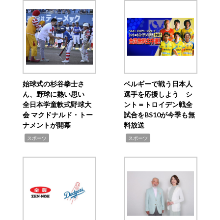
始球式の杉谷拳士さ
ベルギーで戦う日本人
ん、野球に熱い思い
選手を応援しよう シ
全日本学童軟式野球大
ント＝トロイデン戦全
会 マクドナルド・トー
試合をBS10が今季も無
ナメントが開幕
料放送
,
,
スポーツ
スポーツ