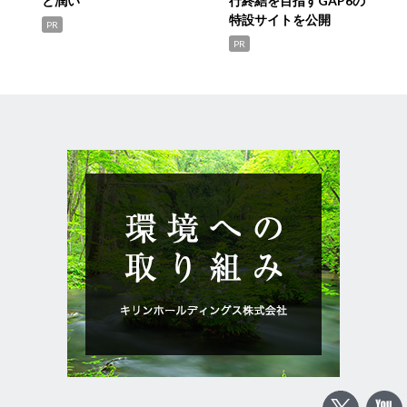
と潤い
行終結を目指すGAP6の
特設サイトを公開
PR
PR