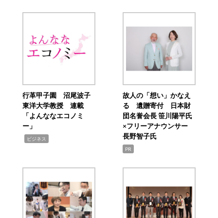
行革甲子園 沼尾波子
故人の「想い」かなえ
東洋大学教授 連載
る 遺贈寄付 日本財
「よんななエコノミ
団名誉会長 笹川陽平氏
ー」
×フリーアナウンサー
長野智子氏
,
ビジネス
PR