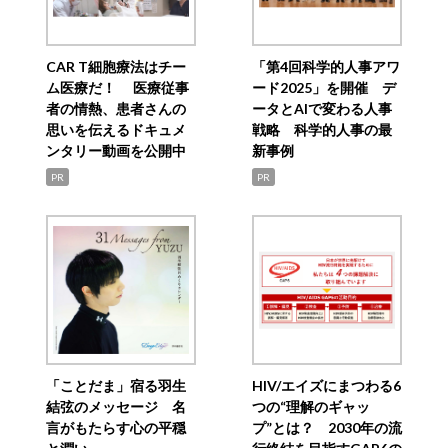
CAR T細胞療法はチー
「第4回科学的人事アワ
ム医療だ！ 医療従事
ード2025」を開催 デ
者の情熱、患者さんの
ータとAIで変わる人事
思いを伝えるドキュメ
戦略 科学的人事の最
ンタリー動画を公開中
新事例
PR
PR
「ことだま」宿る羽生
HIV/エイズにまつわる6
結弦のメッセージ 名
つの“理解のギャッ
言がもたらす心の平穏
プ”とは？ 2030年の流