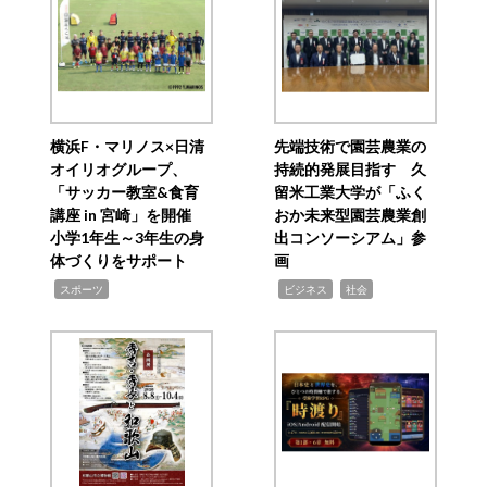
横浜F・マリノス×日清
先端技術で園芸農業の
オイリオグループ、
持続的発展目指す 久
「サッカー教室&食育
留米工業大学が「ふく
講座 in 宮崎」を開催
おか未来型園芸農業創
小学1年生～3年生の身
出コンソーシアム」参
体づくりをサポート
画
,
,
,
スポーツ
ビジネス
社会