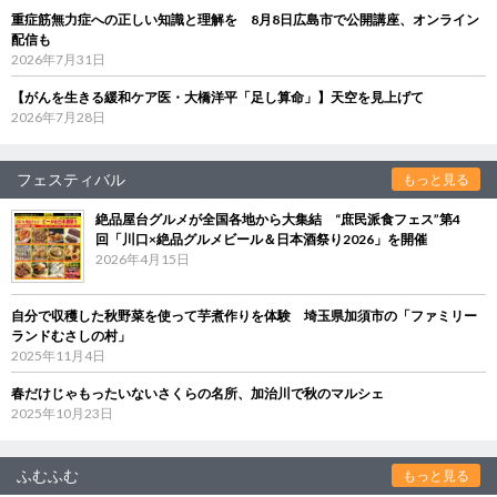
重症筋無力症への正しい知識と理解を 8月8日広島市で公開講座、オンライン
配信も
2026年7月31日
【がんを生きる緩和ケア医・大橋洋平「足し算命」】天空を見上げて
2026年7月28日
フェスティバル
もっと見る
絶品屋台グルメが全国各地から大集結 “庶民派食フェス”第4
回「川口×絶品グルメビール＆日本酒祭り2026」を開催
2026年4月15日
自分で収穫した秋野菜を使って芋煮作りを体験 埼玉県加須市の「ファミリー
ランドむさしの村」
2025年11月4日
春だけじゃもったいないさくらの名所、加治川で秋のマルシェ
2025年10月23日
ふむふむ
もっと見る