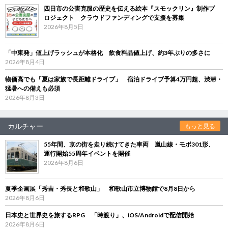
四日市の公害克服の歴史を伝える絵本『スモックリン』制作プ
ロジェクト クラウドファンディングで支援を募集
2026年8月5日
「中東発」値上げラッシュが本格化 飲食料品値上げ、約3年ぶりの多さに
2026年8月4日
物価高でも「夏は家族で長距離ドライブ」 宿泊ドライブ予算4万円超、渋滞・
猛暑への備えも必須
2026年8月3日
カルチャー
もっと見る
55年間、京の街を走り続けてきた車両 嵐山線・モボ301形、
運行開始55周年イベントを開催
2026年8月6日
夏季企画展「秀吉・秀長と和歌山」 和歌山市立博物館で8月8日から
2026年8月6日
日本史と世界史を旅するRPG 「時渡り」、iOS/Androidで配信開始
2026年8月6日