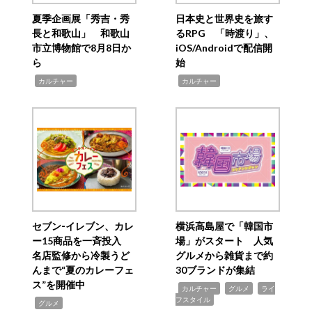
夏季企画展「秀吉・秀
日本史と世界史を旅す
長と和歌山」 和歌山
るRPG 「時渡り」、
市立博物館で8月8日か
iOS/Androidで配信開
ら
始
,
,
カルチャー
カルチャー
セブン‐イレブン、カレ
横浜高島屋で「韓国市
ー15商品を一斉投入
場」がスタート 人気
名店監修から冷製うど
グルメから雑貨まで約
んまで“夏のカレーフェ
30ブランドが集結
ス”を開催中
,
,
,
カルチャー
グルメ
ライ
フスタイル
,
グルメ