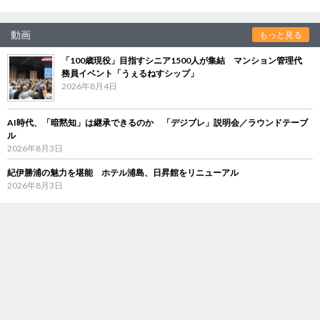
動画
もっと見る
「100歳現役」目指すシニア1500人が集結 マンション管理代
務員イベント「うぇるねすシップ」
2026年8月4日
AI時代、「暗黙知」は継承できるのか 「デジブレ」説明会／ラウンドテーブ
ル
2026年8月3日
紀伊勝浦の魅力を堪能 ホテル浦島、日昇館をリニューアル
2026年8月3日