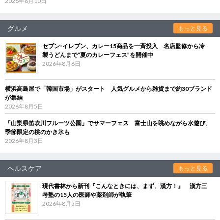
2026年6月10日
グルメ
もっと見る
セブン‐イレブン、カレー15商品を一斉投入 名店監修から冷
製うどんまで“夏のカレーフェス”を開催中
2026年8月6日
横浜高島屋で「韓国市場」がスタート 人気グルメから雑貨まで約30ブランド
が集結
2026年8月5日
「山梨県笛吹川フルーツ公園」でサマーフェス 富士山を眺めながら水遊び、
季節限定の桃のかき氷も
2026年8月3日
ヘルスケア
もっと見る
現代書林から新刊『こんなときには、まず、漢方！』 漢方三
考塾の15人の医師や薬剤師が執筆
2026年8月5日