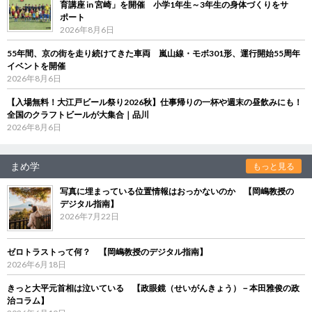
育講座 in 宮崎」を開催 小学1年生～3年生の身体づくりをサ
ポート
2026年8月6日
55年間、京の街を走り続けてきた車両 嵐山線・モボ301形、運行開始55周年
イベントを開催
2026年8月6日
【入場無料！大江戸ビール祭り2026秋】仕事帰りの一杯や週末の昼飲みにも！
全国のクラフトビールが大集合｜品川
2026年8月6日
まめ学
もっと見る
写真に埋まっている位置情報はおっかないのか 【岡嶋教授の
デジタル指南】
2026年7月22日
ゼロトラストって何？ 【岡嶋教授のデジタル指南】
2026年6月18日
きっと大平元首相は泣いている 【政眼鏡（せいがんきょう）－本田雅俊の政
治コラム】