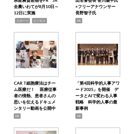
県産農畜産物をPR JA
団名誉会長 笹川陽平氏
全農いわてが8月10日～
×フリーアナウンサー
12日に実施
長野智子氏
,
,
スポーツ
ビジネス
PR
CAR T細胞療法はチー
「第4回科学的人事アワ
ム医療だ！ 医療従事
ード2025」を開催 デ
者の情熱、患者さんの
ータとAIで変わる人事
思いを伝えるドキュメ
戦略 科学的人事の最
ンタリー動画を公開中
新事例
PR
PR