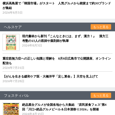
横浜高島屋で「韓国市場」がスタート 人気グルメから雑貨まで約30ブランド
が集結
2026年8月5日
ヘルスケア
もっと見る
現代書林から新刊『こんなときには、まず、漢方！』 漢方三
考塾の15人の医師や薬剤師が執筆
2026年8月5日
重症筋無力症への正しい知識と理解を 8月8日広島市で公開講座、オンライン
配信も
2026年7月31日
【がんを生きる緩和ケア医・大橋洋平「足し算命」】天空を見上げて
2026年7月28日
フェスティバル
もっと見る
絶品屋台グルメが全国各地から大集結 “庶民派食フェス”第4
回「川口×絶品グルメビール＆日本酒祭り2026」を開催
2026年4月15日