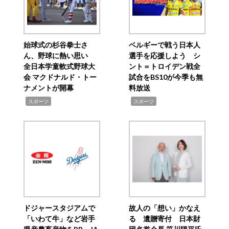
始球式の杉谷拳士さ
ベルギーで戦う日本人
ん、野球に熱い思い
選手を応援しよう シ
全日本学童軟式野球大
ント＝トロイデン戦全
会 マクドナルド・トー
試合をBS10が今季も無
ナメントが開幕
料放送
,
,
スポーツ
スポーツ
ドジャースタジアムで
故人の「想い」かなえ
「いわて牛」など岩手
る 遺贈寄付 日本財