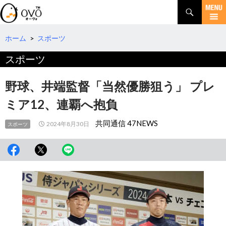
検
索
コ
ン
テ
ホーム
>
スポーツ
ン
スポーツ
ツ
へ
移
野球、井端監督「当然優勝狙う」 プレ
動
ミア12、連覇へ抱負
共同通信 47NEWS
2024年8月30日
スポーツ