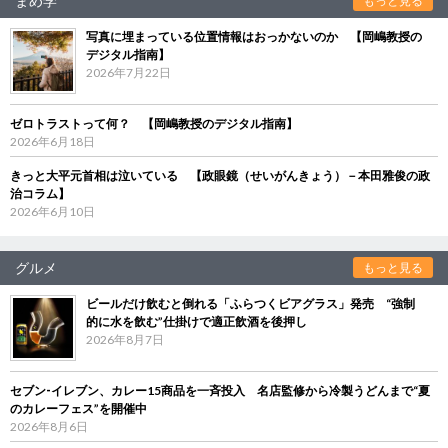
まめ学
もっと見る
写真に埋まっている位置情報はおっかないのか 【岡嶋教授の
デジタル指南】
2026年7月22日
ゼロトラストって何？ 【岡嶋教授のデジタル指南】
2026年6月18日
きっと大平元首相は泣いている 【政眼鏡（せいがんきょう）－本田雅俊の政
治コラム】
2026年6月10日
グルメ
もっと見る
ビールだけ飲むと倒れる「ふらつくビアグラス」発売 “強制
的に水を飲む”仕掛けで適正飲酒を後押し
2026年8月7日
セブン‐イレブン、カレー15商品を一斉投入 名店監修から冷製うどんまで“夏
のカレーフェス”を開催中
2026年8月6日