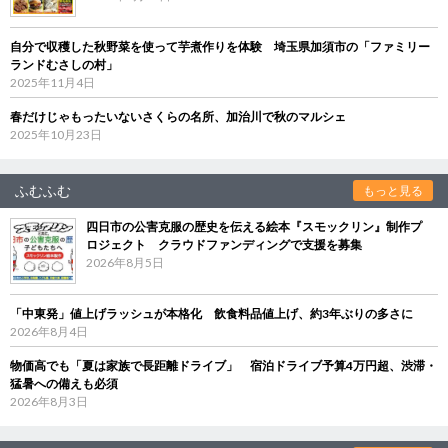
自分で収穫した秋野菜を使って芋煮作りを体験 埼玉県加須市の「ファミリー
ランドむさしの村」
2025年11月4日
春だけじゃもったいないさくらの名所、加治川で秋のマルシェ
2025年10月23日
ふむふむ
もっと見る
四日市の公害克服の歴史を伝える絵本『スモックリン』制作プ
ロジェクト クラウドファンディングで支援を募集
2026年8月5日
「中東発」値上げラッシュが本格化 飲食料品値上げ、約3年ぶりの多さに
2026年8月4日
物価高でも「夏は家族で長距離ドライブ」 宿泊ドライブ予算4万円超、渋滞・
猛暑への備えも必須
2026年8月3日