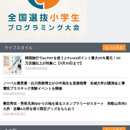
ライフスタイル
もっと見る
韓国旅行でau PAYを使うとPontaポイント最大20％還元！30
万店舗以上が対象に【9月30日まで】
2026年8月8日
ノーベル賞受賞・白川英樹博士が小中高生を直接指導 名城大学が講演会と導
電性プラスチック実験イベントを開催
2026年8月8日
豊臣秀吉・秀長兄弟ゆかりの地を巡るスタンプラリーがスタート 和歌山市内5
カ所・近畿6カ所を巡り限定グッズをもらおう
2026年8月8日