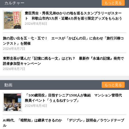
カルチャー
もっと見る
豊臣秀吉・秀長兄弟ゆかりの地を巡るスタンプラリーがスター
ト 和歌山市内5カ所・近畿6カ所を巡り限定グッズをもらおう
2026年8月8日
旅の思い出を五・七・五で！ エースが「かばんの日」に合わせ「旅行川柳コ
ンテスト」を開催
2026年8月7日
東野圭吾が選んだ「記憶に残る一文」はどれ？ 最新作『永遠の記憶』発売で
読者参加型キャンペーン
2026年8月7日
動画
もっと見る
「100歳現役」目指すシニア1500人が集結 マンション管理代
務員イベント「うぇるねすシップ」
2026年8月4日
AI時代、「暗黙知」は継承できるのか 「デジブレ」説明会／ラウンドテーブ
ル