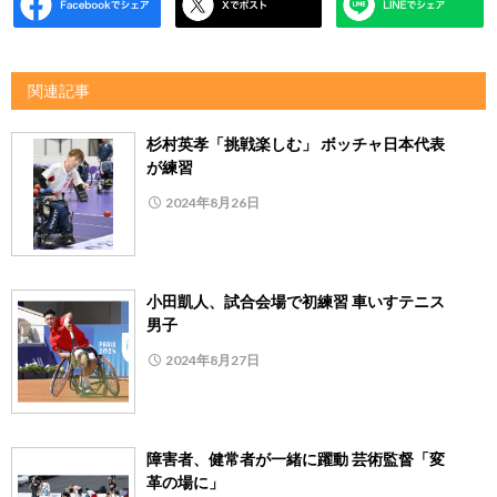
関連記事
杉村英孝「挑戦楽しむ」 ボッチャ日本代表
が練習
2024年8月26日
小田凱人、試合会場で初練習 車いすテニス
男子
2024年8月27日
障害者、健常者が一緒に躍動 芸術監督「変
革の場に」