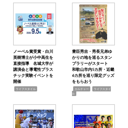
ノーベル賞受賞・白川
豊臣秀吉・秀長兄弟ゆ
英樹博士が小中高生を
かりの地を巡るスタン
直接指導 名城大学が
プラリーがスタート
講演会と導電性プラス
和歌山市内5カ所・近畿
チック実験イベントを
6カ所を巡り限定グッズ
開催
をもらおう
,
,
,
ライフスタイル
カルチャー
ライフスタイ
ル