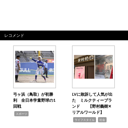
レコメンド
弓ヶ浜（鳥取）が初勝
LVに敗訴して人気が出
利 全日本学童野球の1
た ミルクティーブラ
回戦
ンド 【野村義樹✕
リアルワールド】
,
スポーツ
,
,
ライフスタイル
社会