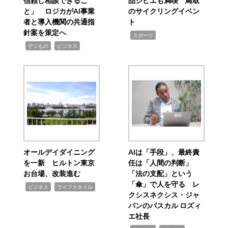
信頼し相談できるこ
品ジビエも満喫 鳥取
と」 ロジカがAI事業
のサイクリングイベン
者と導入機関の共通指
ト
針案を策定へ
,
スポーツ
,
,
デジもの
ビジネス
オールデイダイニング
AIは「手段」、最終責
を一新 ヒルトン東京
任は「人間の判断」
お台場、改装進む
「法の支配」という
「傘」で人を守る レ
,
,
ビジネス
ライフスタイル
クシスネクシス・ジャ
パンのパスカル ロズィ
エ社長