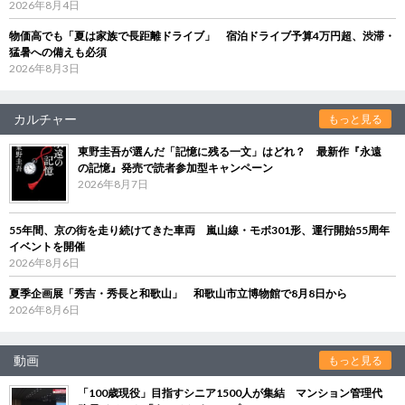
2026年8月4日
物価高でも「夏は家族で長距離ドライブ」 宿泊ドライブ予算4万円超、渋滞・
猛暑への備えも必須
2026年8月3日
カルチャー
もっと見る
東野圭吾が選んだ「記憶に残る一文」はどれ？ 最新作『永遠
の記憶』発売で読者参加型キャンペーン
2026年8月7日
55年間、京の街を走り続けてきた車両 嵐山線・モボ301形、運行開始55周年
イベントを開催
2026年8月6日
夏季企画展「秀吉・秀長と和歌山」 和歌山市立博物館で8月8日から
2026年8月6日
動画
もっと見る
「100歳現役」目指すシニア1500人が集結 マンション管理代