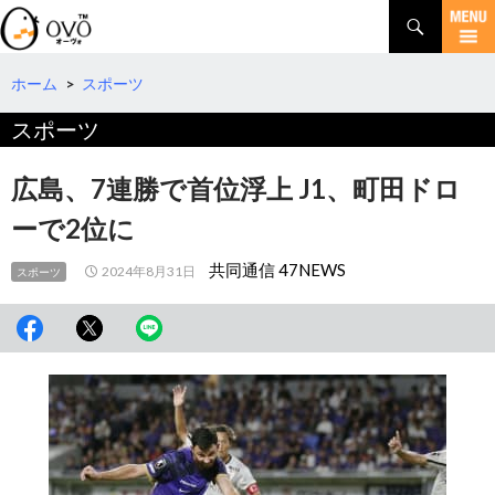
検
索
コ
ン
テ
ホーム
>
スポーツ
ン
スポーツ
ツ
へ
移
広島、7連勝で首位浮上 J1、町田ドロ
動
ーで2位に
共同通信 47NEWS
2024年8月31日
スポーツ