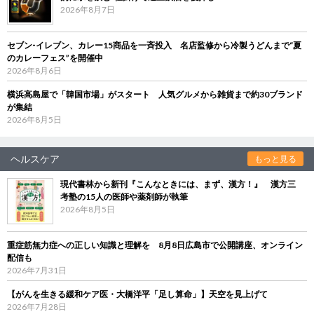
2026年8月7日
セブン‐イレブン、カレー15商品を一斉投入 名店監修から冷製うどんまで“夏
のカレーフェス”を開催中
2026年8月6日
横浜高島屋で「韓国市場」がスタート 人気グルメから雑貨まで約30ブランド
が集結
2026年8月5日
ヘルスケア
もっと見る
現代書林から新刊『こんなときには、まず、漢方！』 漢方三
考塾の15人の医師や薬剤師が執筆
2026年8月5日
重症筋無力症への正しい知識と理解を 8月8日広島市で公開講座、オンライン
配信も
2026年7月31日
【がんを生きる緩和ケア医・大橋洋平「足し算命」】天空を見上げて
2026年7月28日