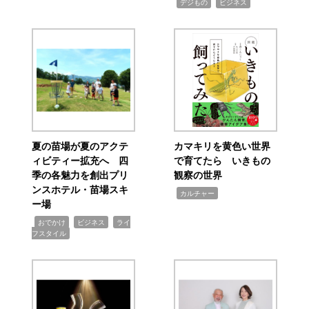
,
,
デジもの
ビジネス
夏の苗場が夏のアクテ
カマキリを黄色い世界
ィビティー拡充へ 四
で育てたら いきもの
季の各魅力を創出プリ
観察の世界
ンスホテル・苗場スキ
,
カルチャー
ー場
,
,
,
おでかけ
ビジネス
ライ
フスタイル