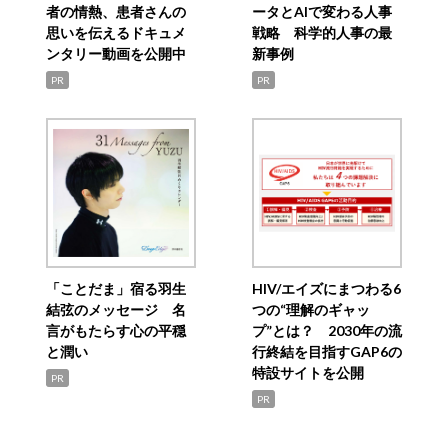
者の情熱、患者さんの
ータとAIで変わる人事
思いを伝えるドキュメ
戦略 科学的人事の最
ンタリー動画を公開中
新事例
PR
PR
「ことだま」宿る羽生
HIV/エイズにまつわる6
結弦のメッセージ 名
つの“理解のギャッ
言がもたらす心の平穏
プ”とは？ 2030年の流
と潤い
行終結を目指すGAP6の
特設サイトを公開
PR
PR