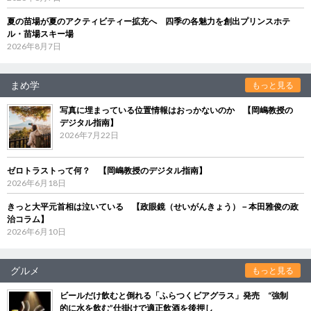
夏の苗場が夏のアクティビティー拡充へ 四季の各魅力を創出プリンスホテ
ル・苗場スキー場
2026年8月7日
まめ学
もっと見る
写真に埋まっている位置情報はおっかないのか 【岡嶋教授の
デジタル指南】
2026年7月22日
ゼロトラストって何？ 【岡嶋教授のデジタル指南】
2026年6月18日
きっと大平元首相は泣いている 【政眼鏡（せいがんきょう）－本田雅俊の政
治コラム】
2026年6月10日
グルメ
もっと見る
ビールだけ飲むと倒れる「ふらつくビアグラス」発売 “強制
的に水を飲む”仕掛けで適正飲酒を後押し