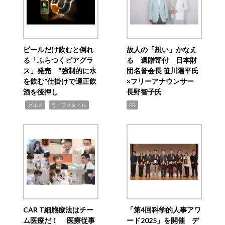
ビールだけ飲むと倒れ
故人の「想い」かなえ
る「ふらつくビアグラ
る 遺贈寄付 日本財
ス」発売 “強制的に水
団名誉会長 笹川陽平氏
を飲む”仕掛けで適正飲
×フリーアナウンサー
酒を後押し
長野智子氏
,
,
グルメ
ライフスタイル
PR
CAR T細胞療法はチー
「第4回科学的人事アワ
ム医療だ！ 医療従事
ード2025」を開催 デ