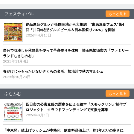
フェスティバル
もっと見る
絶品屋台グルメが全国各地から大集結 “庶民派食フェス”第4
回「川口×絶品グルメビール＆日本酒祭り2026」を開催
2026年4月15日
自分で収穫した秋野菜を使って芋煮作りを体験 埼玉県加須市の「ファミリー
ランドむさしの村」
2025年11月4日
春だけじゃもったいないさくらの名所、加治川で秋のマルシェ
2025年10月23日
ふむふむ
もっと見る
四日市の公害克服の歴史を伝える絵本『スモックリン』制作プ
ロジェクト クラウドファンディングで支援を募集
2026年8月5日
「中東発」値上げラッシュが本格化 飲食料品値上げ、約3年ぶりの多さに