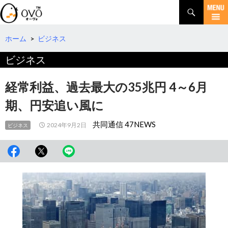
検
索
コ
ン
テ
ホーム
>
ビジネス
ン
ビジネス
ツ
へ
移
経常利益、過去最大の35兆円 4～6月
動
期、円安追い風に
共同通信 47NEWS
2024年9月2日
ビジネス