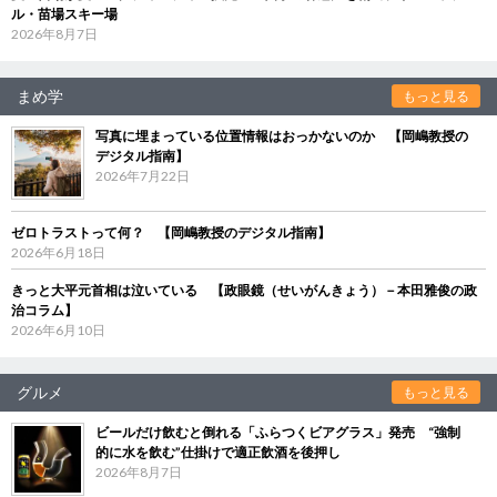
ル・苗場スキー場
2026年8月7日
まめ学
もっと見る
写真に埋まっている位置情報はおっかないのか 【岡嶋教授の
デジタル指南】
2026年7月22日
ゼロトラストって何？ 【岡嶋教授のデジタル指南】
2026年6月18日
きっと大平元首相は泣いている 【政眼鏡（せいがんきょう）－本田雅俊の政
治コラム】
2026年6月10日
グルメ
もっと見る
ビールだけ飲むと倒れる「ふらつくビアグラス」発売 “強制
的に水を飲む”仕掛けで適正飲酒を後押し
2026年8月7日