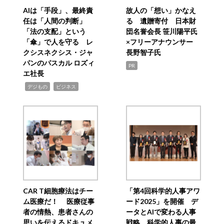
AIは「手段」、最終責
故人の「想い」かなえ
任は「人間の判断」
る 遺贈寄付 日本財
「法の支配」という
団名誉会長 笹川陽平氏
「傘」で人を守る レ
×フリーアナウンサー
クシスネクシス・ジャ
長野智子氏
パンのパスカル ロズィ
PR
エ社長
,
,
デジもの
ビジネス
CAR T細胞療法はチー
「第4回科学的人事アワ
ム医療だ！ 医療従事
ード2025」を開催 デ
者の情熱、患者さんの
ータとAIで変わる人事
思いを伝えるドキュメ
戦略 科学的人事の最