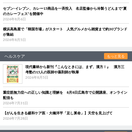
セブン‐イレブン、カレー15商品を一斉投入 名店監修から冷製うどんまで“夏
のカレーフェス”を開催中
2026年8月6日
横浜高島屋で「韓国市場」がスタート 人気グルメから雑貨まで約30ブランド
が集結
2026年8月5日
ヘルスケア
もっと見る
現代書林から新刊『こんなときには、まず、漢方！』 漢方三
考塾の15人の医師や薬剤師が執筆
2026年8月5日
重症筋無力症への正しい知識と理解を 8月8日広島市で公開講座、オンライン
配信も
2026年7月31日
【がんを生きる緩和ケア医・大橋洋平「足し算命」】天空を見上げて
2026年7月28日