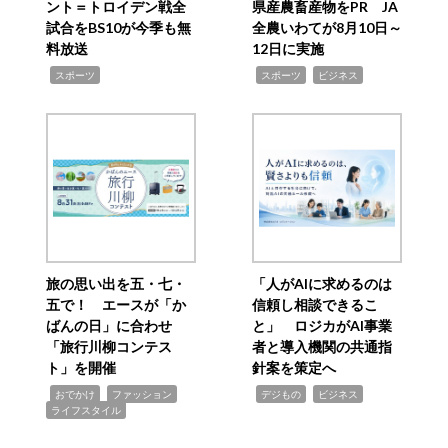
ント＝トロイデン戦全
県産農畜産物をPR JA
試合をBS10が今季も無
全農いわてが8月10日～
料放送
12日に実施
,
,
,
スポーツ
スポーツ
ビジネス
旅の思い出を五・七・
「人がAIに求めるのは
五で！ エースが「か
信頼し相談できるこ
ばんの日」に合わせ
と」 ロジカがAI事業
「旅行川柳コンテス
者と導入機関の共通指
ト」を開催
針案を策定へ
,
,
,
,
,
おでかけ
ファッション
デジもの
ビジネス
ライフスタイル