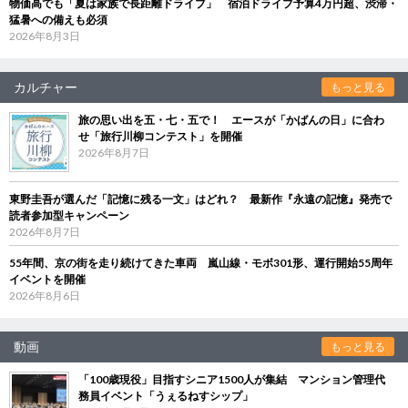
物価高でも「夏は家族で長距離ドライブ」 宿泊ドライブ予算4万円超、渋滞・
猛暑への備えも必須
2026年8月3日
カルチャー
もっと見る
旅の思い出を五・七・五で！ エースが「かばんの日」に合わ
せ「旅行川柳コンテスト」を開催
2026年8月7日
東野圭吾が選んだ「記憶に残る一文」はどれ？ 最新作『永遠の記憶』発売で
読者参加型キャンペーン
2026年8月7日
55年間、京の街を走り続けてきた車両 嵐山線・モボ301形、運行開始55周年
イベントを開催
2026年8月6日
動画
もっと見る
「100歳現役」目指すシニア1500人が集結 マンション管理代
務員イベント「うぇるねすシップ」