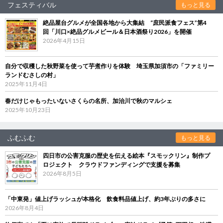
フェスティバル
もっと見る
絶品屋台グルメが全国各地から大集結 “庶民派食フェス”第4
回「川口×絶品グルメビール＆日本酒祭り2026」を開催
2026年4月15日
自分で収穫した秋野菜を使って芋煮作りを体験 埼玉県加須市の「ファミリー
ランドむさしの村」
2025年11月4日
春だけじゃもったいないさくらの名所、加治川で秋のマルシェ
2025年10月23日
ふむふむ
もっと見る
四日市の公害克服の歴史を伝える絵本『スモックリン』制作プ
ロジェクト クラウドファンディングで支援を募集
2026年8月5日
「中東発」値上げラッシュが本格化 飲食料品値上げ、約3年ぶりの多さに
2026年8月4日