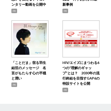
ンタリー動画を公開中
新事例
PR
PR
「ことだま」宿る羽生
HIV/エイズにまつわる6
結弦のメッセージ 名
つの“理解のギャッ
言がもたらす心の平穏
プ”とは？ 2030年の流
と潤い
行終結を目指すGAP6の
特設サイトを公開
PR
PR