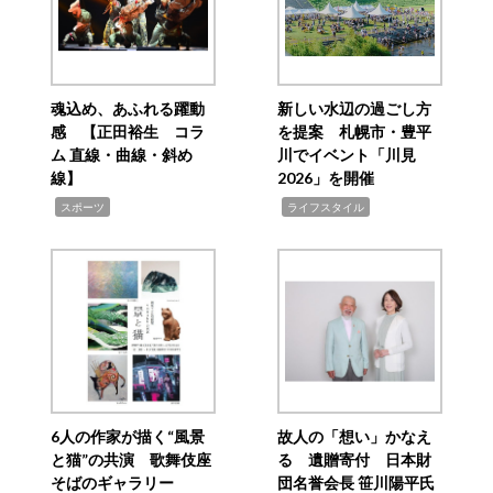
魂込め、あふれる躍動
新しい水辺の過ごし方
感 【正田裕生 コラ
を提案 札幌市・豊平
ム 直線・曲線・斜め
川でイベント「川見
線】
2026」を開催
,
,
スポーツ
ライフスタイル
6人の作家が描く“風景
故人の「想い」かなえ
と猫”の共演 歌舞伎座
る 遺贈寄付 日本財
そばのギャラリー
団名誉会長 笹川陽平氏