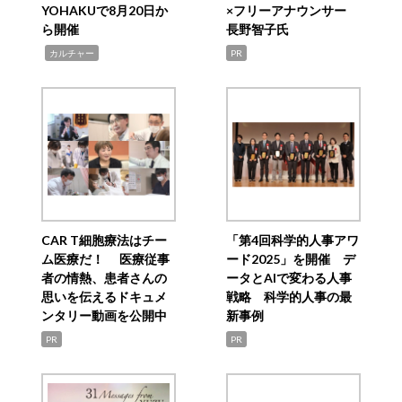
YOHAKUで8月20日か
×フリーアナウンサー
ら開催
長野智子氏
,
カルチャー
PR
CAR T細胞療法はチー
「第4回科学的人事アワ
ム医療だ！ 医療従事
ード2025」を開催 デ
者の情熱、患者さんの
ータとAIで変わる人事
思いを伝えるドキュメ
戦略 科学的人事の最
ンタリー動画を公開中
新事例
PR
PR