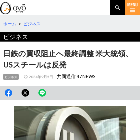
検
索
コ
ン
テ
ホーム
>
ビジネス
ン
ビジネス
ツ
へ
移
日鉄の買収阻止へ最終調整 米大統領、
動
USスチールは反発
共同通信 47NEWS
2024年9月5日
ビジネス