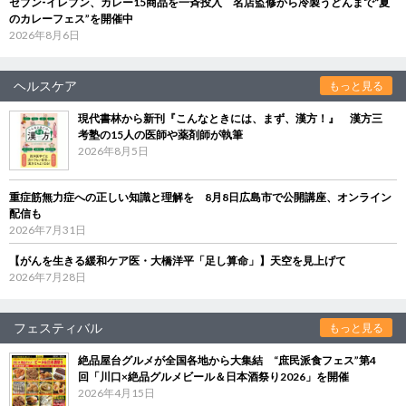
セブン‐イレブン、カレー15商品を一斉投入 名店監修から冷製うどんまで“夏
のカレーフェス”を開催中
2026年8月6日
ヘルスケア
もっと見る
現代書林から新刊『こんなときには、まず、漢方！』 漢方三
考塾の15人の医師や薬剤師が執筆
2026年8月5日
重症筋無力症への正しい知識と理解を 8月8日広島市で公開講座、オンライン
配信も
2026年7月31日
【がんを生きる緩和ケア医・大橋洋平「足し算命」】天空を見上げて
2026年7月28日
フェスティバル
もっと見る
絶品屋台グルメが全国各地から大集結 “庶民派食フェス”第4
回「川口×絶品グルメビール＆日本酒祭り2026」を開催
2026年4月15日