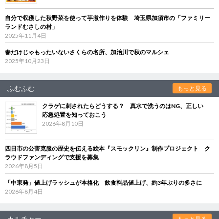
自分で収穫した秋野菜を使って芋煮作りを体験 埼玉県加須市の「ファミリー
ランドむさしの村」
2025年11月4日
春だけじゃもったいないさくらの名所、加治川で秋のマルシェ
2025年10月23日
ふむふむ
もっと見る
クラゲに刺されたらどうする？ 真水で洗うのはNG、正しい
応急処置を知っておこう
2026年8月10日
四日市の公害克服の歴史を伝える絵本『スモックリン』制作プロジェクト ク
ラウドファンディングで支援を募集
2026年8月5日
「中東発」値上げラッシュが本格化 飲食料品値上げ、約3年ぶりの多さに
2026年8月4日
カルチャー
もっと見る