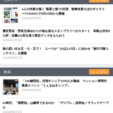
6人の作家が描く“風景と猫”の共演 歌舞伎座そばのギャラリ
ーYOHAKUで8月20日から開催
2026年8月9日
豊臣秀吉・秀長兄弟ゆかりの地を巡るスタンプラリーがスタート 和歌山市内5
カ所・近畿6カ所を巡り限定グッズをもらおう
2026年8月8日
旅の思い出を五・七・五で！ エースが「かばんの日」に合わせ「旅行川柳コ
ンテスト」を開催
2026年8月7日
動画
もっと見る
「100歳現役」目指すシニア1500人が集結 マンション管理代
務員イベント「うぇるねすシップ」
2026年8月4日
AI時代、「暗黙知」は継承できるのか 「デジブレ」説明会／ラウンドテーブ
ル
2026年8月3日