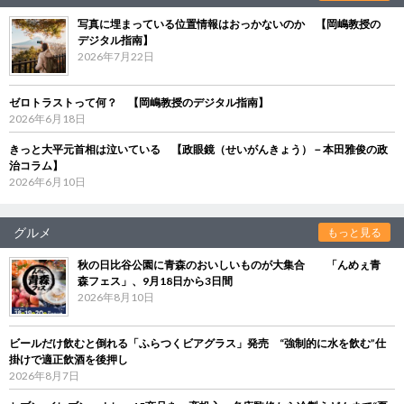
写真に埋まっている位置情報はおっかないのか 【岡嶋教授の
デジタル指南】
2026年7月22日
ゼロトラストって何？ 【岡嶋教授のデジタル指南】
2026年6月18日
きっと大平元首相は泣いている 【政眼鏡（せいがんきょう）－本田雅俊の政
治コラム】
2026年6月10日
グルメ
もっと見る
秋の日比谷公園に青森のおいしいものが大集合 「んめぇ青
森フェス」、9月18日から3日間
2026年8月10日
ビールだけ飲むと倒れる「ふらつくビアグラス」発売 “強制的に水を飲む”仕
掛けで適正飲酒を後押し
2026年8月7日