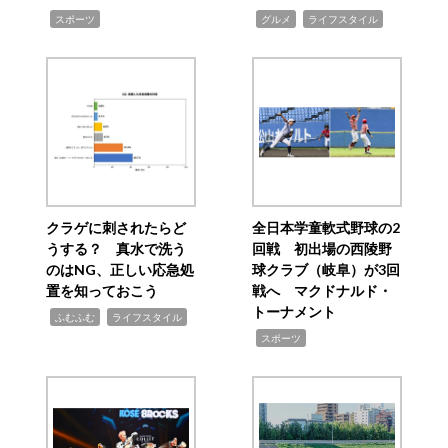
,
,
,
スポーツ
グルメ
ライフスタイル
クラゲに刺されたらど
全日本学童軟式野球の2
うする？ 真水で洗う
回戦 初出場の西陵野
のはNG、正しい応急処
球クラブ（岐阜）が3回
置を知っておこう
戦へ マクドナルド・
トーナメント
,
,
ふむふむ
ライフスタイル
,
スポーツ