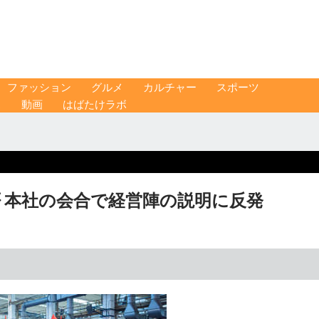
ファッション
グルメ
カルチャー
スポーツ
ス
動画
はばたけラボ
 本社の会合で経営陣の説明に反発