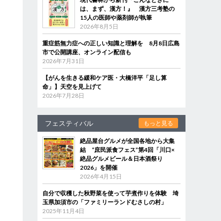
は、まず、漢方！』 漢方三考塾の
15人の医師や薬剤師が執筆
2026年8月5日
重症筋無力症への正しい知識と理解を 8月8日広島
市で公開講座、オンライン配信も
2026年7月31日
【がんを生きる緩和ケア医・大橋洋平「足し算
命」】天空を見上げて
2026年7月28日
フェスティバル
もっと見る
絶品屋台グルメが全国各地から大集
結 “庶民派食フェス”第4回「川口×
絶品グルメビール＆日本酒祭り
2026」を開催
2026年4月15日
自分で収穫した秋野菜を使って芋煮作りを体験 埼
玉県加須市の「ファミリーランドむさしの村」
2025年11月4日