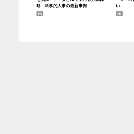
略 科学的人事の最新事例
い
PR
PR