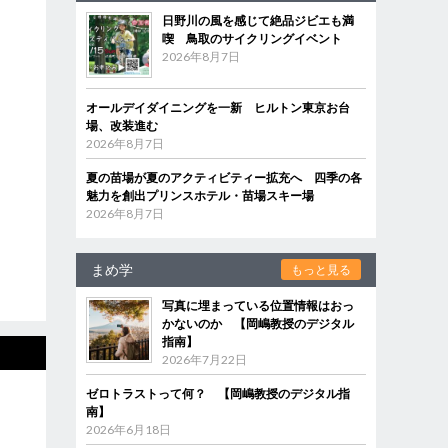
日野川の風を感じて絶品ジビエも満
喫 鳥取のサイクリングイベント
2026年8月7日
オールデイダイニングを一新 ヒルトン東京お台
場、改装進む
2026年8月7日
夏の苗場が夏のアクティビティー拡充へ 四季の各
魅力を創出プリンスホテル・苗場スキー場
2026年8月7日
まめ学
もっと見る
写真に埋まっている位置情報はおっ
かないのか 【岡嶋教授のデジタル
指南】
2026年7月22日
ゼロトラストって何？ 【岡嶋教授のデジタル指
南】
2026年6月18日