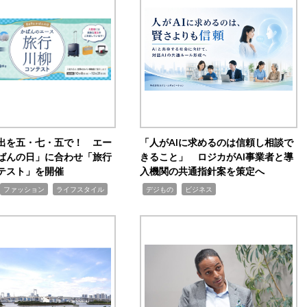
出を五・七・五で！ エー
「人がAIに求めるのは信頼し相談で
ばんの日」に合わせ「旅行
きること」 ロジカがAI事業者と導
テスト」を開催
入機関の共通指針案を策定へ
,
,
,
ファッション
ライフスタイル
デジもの
ビジネス