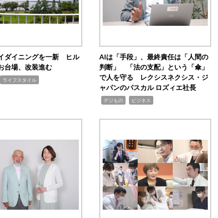
イダイニングを一新 ヒル
AIは「手段」、最終責任は「人間の
お台場、改装進む
判断」 「法の支配」という「傘」
で人を守る レクシスネクシス・ジ
ライフスタイル
ャパンのパスカル ロズィエ社長
,
,
デジもの
ビジネス