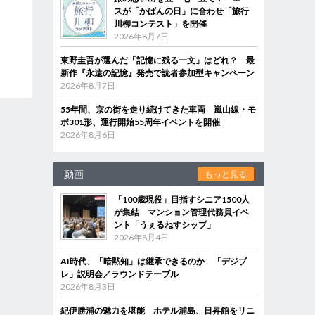
スが「かばんの日」に合わせ「旅行
川柳コンテスト」を開催
2026年8月7日
東野圭吾が選んだ「記憶に残る一文」はどれ？ 最
新作『永遠の記憶』発売で読者参加型キャンペーン
2026年8月7日
55年間、京の街を走り続けてきた車両 嵐山線・モ
ボ301形、運行開始55周年イベントを開催
2026年8月6日
動画
もっと見る
「100歳現役」目指すシニア1500人
が集結 マンション管理代務員イベ
ント「うぇるねすシップ」
2026年8月4日
AI時代、「暗黙知」は継承できるのか 「デジブ
レ」説明会／ラウンドテーブル
2026年8月3日
紀伊勝浦の魅力を堪能 ホテル浦島、日昇館をリニ