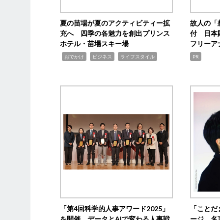
夏の苗場が夏のアクティビティー拡
故人の「
充へ 四季の各魅力を創出プリンス
付 日本
ホテル・苗場スキー場
フリーア
,
,
,
おでかけ
ビジネス
ライフスタイル
PR
「第4回科学的人事アワード2025」
「ことだ
を開催 データとAIで変わる人事戦
ージ 名