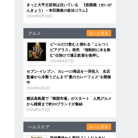
きっと大平元首相は泣いている 【政眼鏡（せいが
んきょう）－本田雅俊の政治コラム】
2026年6月10日
グルメ
もっと見る
ビールだけ飲むと倒れる「ふらつく
ビアグラス」発売 “強制的に水を飲
む”仕掛けで適正飲酒を後押し
2026年8月7日
セブン‐イレブン、カレー15商品を一斉投入 名店
監修から冷製うどんまで“夏のカレーフェス”を開催
中
2026年8月6日
横浜高島屋で「韓国市場」がスタート 人気グルメ
から雑貨まで約30ブランドが集結
2026年8月5日
ヘルスケア
もっと見る
現代書林から新刊『こんなときに