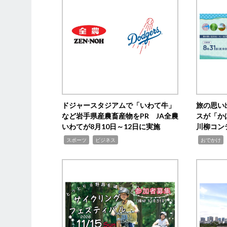
ドジャースタジアムで「いわて牛」
旅の思い
など岩手県産農畜産物をPR JA全農
スが「か
いわてが8月10日～12日に実施
川柳コン
,
,
,
,
スポーツ
ビジネス
おでかけ