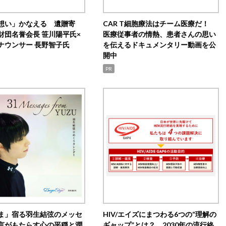
想い」かなえる 遺贈寄
CAR T細胞療法はチーム医療だ！
財団名誉会長 笹川陽平氏×
医療従事者の情熱、患者さんの思い
ナウンサー 長野智子氏
を伝えるドキュメンタリー動画を公
開中
PR
ま」宿る羽生結弦のメッセ
HIV/エイズにまつわる6つの“理解の
言がもたらす心の平穏と潤
ギャップ”とは？ 2030年の流行終