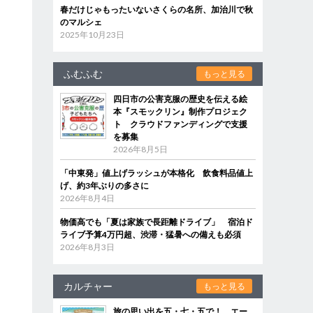
春だけじゃもったいないさくらの名所、加治川で秋
のマルシェ
2025年10月23日
ふむふむ
もっと見る
四日市の公害克服の歴史を伝える絵
本『スモックリン』制作プロジェク
ト クラウドファンディングで支援
を募集
2026年8月5日
「中東発」値上げラッシュが本格化 飲食料品値上
げ、約3年ぶりの多さに
2026年8月4日
物価高でも「夏は家族で長距離ドライブ」 宿泊ド
ライブ予算4万円超、渋滞・猛暑への備えも必須
2026年8月3日
カルチャー
もっと見る
旅の思い出を五・七・五で！ エー