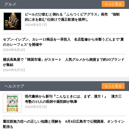
グルメ
もっと見る
ビールだけ飲むと倒れる「ふらつくビアグラス」発売 “強制
的に水を飲む”仕掛けで適正飲酒を後押し
2026年8月7日
セブン‐イレブン、カレー15商品を一斉投入 名店監修から冷製うどんまで“夏
のカレーフェス”を開催中
2026年8月6日
横浜高島屋で「韓国市場」がスタート 人気グルメから雑貨まで約30ブランド
が集結
2026年8月5日
ヘルスケア
もっと見る
現代書林から新刊『こんなときには、まず、漢方！』 漢方三
考塾の15人の医師や薬剤師が執筆
2026年8月5日
重症筋無力症への正しい知識と理解を 8月8日広島市で公開講座、オンライン
配信も