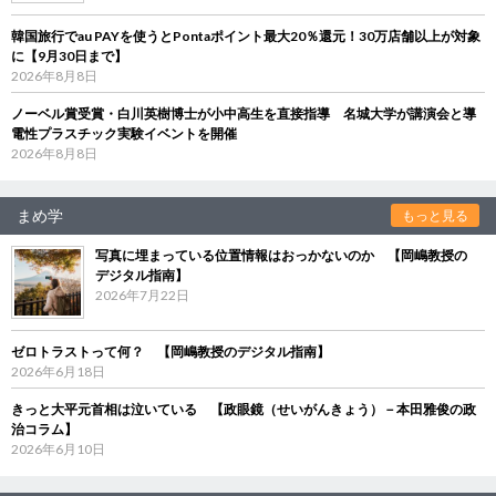
韓国旅行でau PAYを使うとPontaポイント最大20％還元！30万店舗以上が対象
に【9月30日まで】
2026年8月8日
ノーベル賞受賞・白川英樹博士が小中高生を直接指導 名城大学が講演会と導
電性プラスチック実験イベントを開催
2026年8月8日
まめ学
もっと見る
写真に埋まっている位置情報はおっかないのか 【岡嶋教授の
デジタル指南】
2026年7月22日
ゼロトラストって何？ 【岡嶋教授のデジタル指南】
2026年6月18日
きっと大平元首相は泣いている 【政眼鏡（せいがんきょう）－本田雅俊の政
治コラム】
2026年6月10日