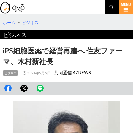
検
索
コ
ン
テ
ホーム
>
ビジネス
ン
ビジネス
ツ
へ
移
iPS細胞医薬で経営再建へ 住友ファー
動
マ、木村新社長
共同通信 47NEWS
2024年9月5日
ビジネス