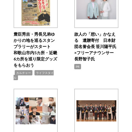
豊臣秀吉・秀長兄弟ゆ
故人の「想い」かなえ
かりの地を巡るスタン
る 遺贈寄付 日本財
プラリーがスタート
団名誉会長 笹川陽平氏
和歌山市内5カ所・近畿
×フリーアナウンサー
6カ所を巡り限定グッズ
長野智子氏
をもらおう
PR
,
,
カルチャー
ライフスタイ
ル