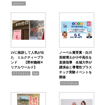
,
カルチャー
LVに敗訴して人気が出
ノーベル賞受賞・白川
た ミルクティーブラ
英樹博士が小中高生を
ンド 【野村義樹✕
直接指導 名城大学が
リアルワールド】
講演会と導電性プラス
チック実験イベントを
,
,
ライフスタイル
社会
開催
,
ライフスタイル