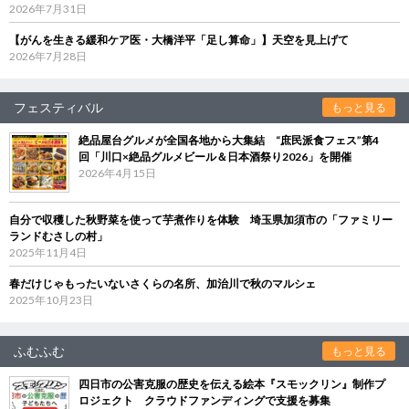
2026年7月31日
【がんを生きる緩和ケア医・大橋洋平「足し算命」】天空を見上げて
2026年7月28日
フェスティバル
もっと見る
絶品屋台グルメが全国各地から大集結 “庶民派食フェス”第4
回「川口×絶品グルメビール＆日本酒祭り2026」を開催
2026年4月15日
自分で収穫した秋野菜を使って芋煮作りを体験 埼玉県加須市の「ファミリー
ランドむさしの村」
2025年11月4日
春だけじゃもったいないさくらの名所、加治川で秋のマルシェ
2025年10月23日
ふむふむ
もっと見る
四日市の公害克服の歴史を伝える絵本『スモックリン』制作プ
ロジェクト クラウドファンディングで支援を募集