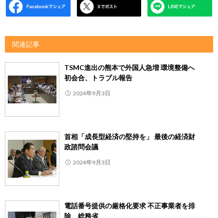
関連記事
TSMC進出の熊本で外国人急増 環境整備へ
初会合、トラブル報告
2024年9月3日
首相「成長型経済の堅持を」 最後の経済財
政諮問会議
2024年9月3日
電話番号提供の厳格化要求 不正事業者を排
除、総務省