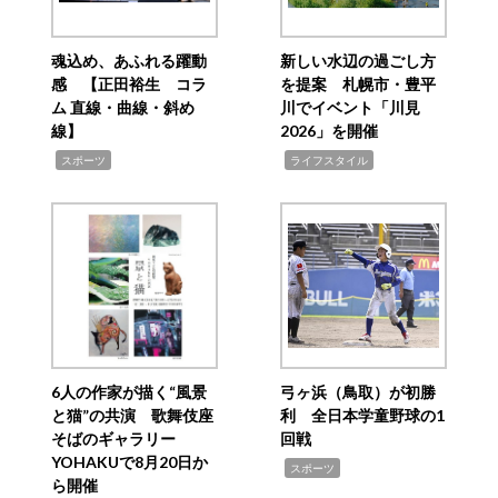
魂込め、あふれる躍動
新しい水辺の過ごし方
感 【正田裕生 コラ
を提案 札幌市・豊平
ム 直線・曲線・斜め
川でイベント「川見
線】
2026」を開催
,
,
スポーツ
ライフスタイル
6人の作家が描く“風景
弓ヶ浜（鳥取）が初勝
と猫”の共演 歌舞伎座
利 全日本学童野球の1
そばのギャラリー
回戦
YOHAKUで8月20日か
,
スポーツ
ら開催