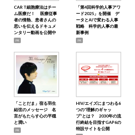
CAR T細胞療法はチー
「第4回科学的人事アワ
ム医療だ！ 医療従事
ード2025」を開催 デ
者の情熱、患者さんの
ータとAIで変わる人事
思いを伝えるドキュメ
戦略 科学的人事の最
ンタリー動画を公開中
新事例
PR
PR
「ことだま」宿る羽生
HIV/エイズにまつわる6
結弦のメッセージ 名
つの“理解のギャッ
言がもたらす心の平穏
プ”とは？ 2030年の流
と潤い
行終結を目指すGAP6の
特設サイトを公開
PR