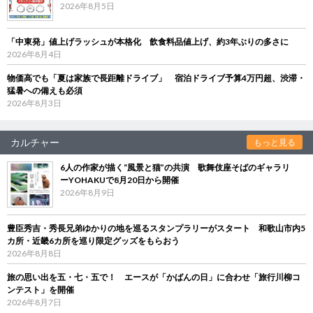
2026年8月5日
「中東発」値上げラッシュが本格化 飲食料品値上げ、約3年ぶりの多さに
2026年8月4日
物価高でも「夏は家族で長距離ドライブ」 宿泊ドライブ予算4万円超、渋滞・
猛暑への備えも必須
2026年8月3日
カルチャー
もっと見る
6人の作家が描く“風景と猫”の共演 歌舞伎座そばのギャラリ
ーYOHAKUで8月20日から開催
2026年8月9日
豊臣秀吉・秀長兄弟ゆかりの地を巡るスタンプラリーがスタート 和歌山市内5
カ所・近畿6カ所を巡り限定グッズをもらおう
2026年8月8日
旅の思い出を五・七・五で！ エースが「かばんの日」に合わせ「旅行川柳コ
ンテスト」を開催
2026年8月7日