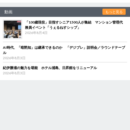
動画
もっと見る
「100歳現役」目指すシニア1500人が集結 マンション管理代
務員イベント「うぇるねすシップ」
2026年8月4日
AI時代、「暗黙知」は継承できるのか 「デジブレ」説明会／ラウンドテーブ
ル
2026年8月3日
紀伊勝浦の魅力を堪能 ホテル浦島、日昇館をリニューアル
2026年8月3日