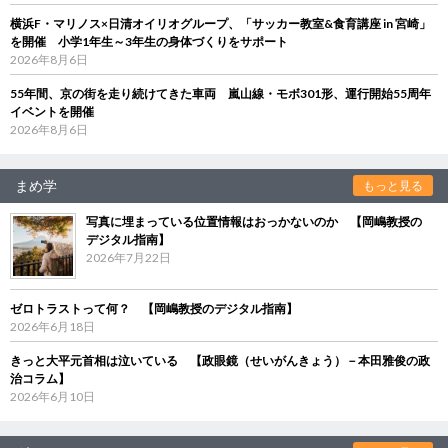
横浜F・マリノス×日清オイリオグループ、「サッカー教室&食育講座 in 宮崎」
を開催 小学1年生～3年生の身体づくりをサポート
2026年8月6日
55年間、京の街を走り続けてきた車両 嵐山線・モボ301形、運行開始55周年
イベントを開催
2026年8月6日
まめ学
もっと見る
写真に埋まっている位置情報はおっかないのか 【岡嶋教授の
デジタル指南】
2026年7月22日
ゼロトラストって何？ 【岡嶋教授のデジタル指南】
2026年6月18日
きっと大平元首相は泣いている 【政眼鏡（せいがんきょう）－本田雅俊の政
治コラム】
2026年6月10日