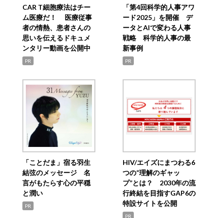
CAR T細胞療法はチー
「第4回科学的人事アワ
ム医療だ！ 医療従事
ード2025」を開催 デ
者の情熱、患者さんの
ータとAIで変わる人事
思いを伝えるドキュメ
戦略 科学的人事の最
ンタリー動画を公開中
新事例
PR
PR
「ことだま」宿る羽生
HIV/エイズにまつわる6
結弦のメッセージ 名
つの“理解のギャッ
言がもたらす心の平穏
プ”とは？ 2030年の流
と潤い
行終結を目指すGAP6の
特設サイトを公開
PR
PR