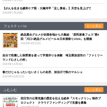
2026年7月31日
【がんを生きる緩和ケア医・大橋洋平「足し算命」】天空を見上げて
2026年7月28日
フェスティバル
もっと見る
絶品屋台グルメが全国各地から大集結 “庶民派食フェス”第4
回「川口×絶品グルメビール＆日本酒祭り2026」を開催
2026年4月15日
自分で収穫した秋野菜を使って芋煮作りを体験 埼玉県加須市の「ファミリー
ランドむさしの村」
2025年11月4日
春だけじゃもったいないさくらの名所、加治川で秋のマルシェ
2025年10月23日
ふむふむ
もっと見る
四日市の公害克服の歴史を伝える絵本『スモックリン』制作プ
ロジェクト クラウドファンディングで支援を募集
2026年8月5日