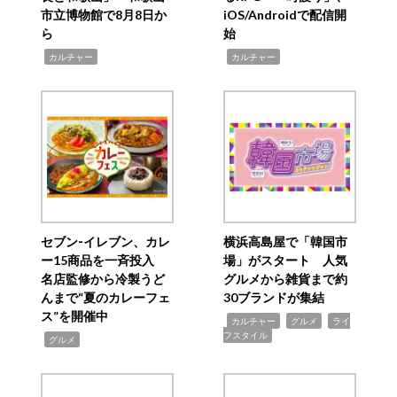
市立博物館で8月8日か
iOS/Androidで配信開
ら
始
,
,
カルチャー
カルチャー
セブン‐イレブン、カレ
横浜高島屋で「韓国市
ー15商品を一斉投入
場」がスタート 人気
名店監修から冷製うど
グルメから雑貨まで約
んまで“夏のカレーフェ
30ブランドが集結
ス”を開催中
,
,
,
カルチャー
グルメ
ライ
フスタイル
,
グルメ