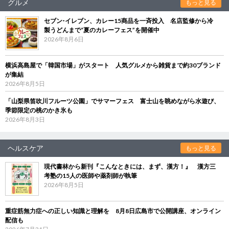
グルメ
もっと見る
セブン‐イレブン、カレー15商品を一斉投入 名店監修から冷
製うどんまで“夏のカレーフェス”を開催中
2026年8月6日
横浜高島屋で「韓国市場」がスタート 人気グルメから雑貨まで約30ブランド
が集結
2026年8月5日
「山梨県笛吹川フルーツ公園」でサマーフェス 富士山を眺めながら水遊び、
季節限定の桃のかき氷も
2026年8月3日
ヘルスケア
もっと見る
現代書林から新刊『こんなときには、まず、漢方！』 漢方三
考塾の15人の医師や薬剤師が執筆
2026年8月5日
重症筋無力症への正しい知識と理解を 8月8日広島市で公開講座、オンライン
配信も