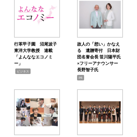
行革甲子園 沼尾波子
故人の「想い」かなえ
東洋大学教授 連載
る 遺贈寄付 日本財
「よんななエコノミ
団名誉会長 笹川陽平氏
ー」
×フリーアナウンサー
長野智子氏
,
ビジネス
PR