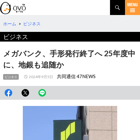
検
索
コ
ン
テ
ホーム
>
ビジネス
ン
ビジネス
ツ
へ
移
メガバンク、手形発行終了へ 25年度中
動
に、地銀も追随か
共同通信 47NEWS
2024年9月5日
ビジネス