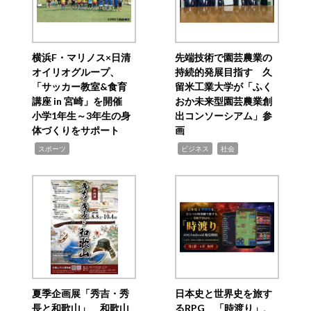
横浜F・マリノス×日清
先端技術で園芸農業の
オイリオグループ、
持続的発展目指す 久
「サッカー教室&食育
留米工業大学が「ふく
講座 in 宮崎」を開催
おか未来型園芸農業創
小学1年生～3年生の身
出コンソーシアム」参
体づくりをサポート
画
,
,
,
スポーツ
ビジネス
社会
夏季企画展「秀吉・秀
日本史と世界史を旅す
長と和歌山」 和歌山
るRPG 「時渡り」、