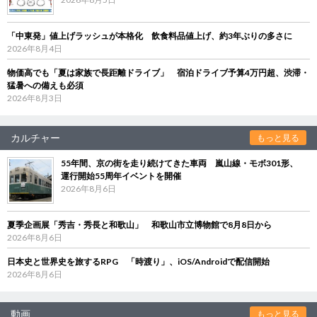
「中東発」値上げラッシュが本格化 飲食料品値上げ、約3年ぶりの多さに
2026年8月4日
物価高でも「夏は家族で長距離ドライブ」 宿泊ドライブ予算4万円超、渋滞・
猛暑への備えも必須
2026年8月3日
カルチャー
もっと見る
55年間、京の街を走り続けてきた車両 嵐山線・モボ301形、
運行開始55周年イベントを開催
2026年8月6日
夏季企画展「秀吉・秀長と和歌山」 和歌山市立博物館で8月8日から
2026年8月6日
日本史と世界史を旅するRPG 「時渡り」、iOS/Androidで配信開始
2026年8月6日
動画
もっと見る