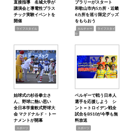
直接指導 名城大学が
プラリーがスタート
講演会と導電性プラス
和歌山市内5カ所・近畿
チック実験イベントを
6カ所を巡り限定グッズ
開催
をもらおう
,
,
,
ライフスタイル
カルチャー
ライフスタイ
ル
始球式の杉谷拳士さ
ベルギーで戦う日本人
ん、野球に熱い思い
選手を応援しよう シ
全日本学童軟式野球大
ント＝トロイデン戦全
会 マクドナルド・トー
試合をBS10が今季も無
ナメントが開幕
料放送
,
,
スポーツ
スポーツ