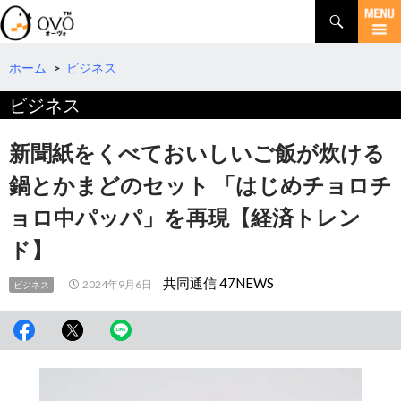
検
索
コ
ン
テ
ホーム
>
ビジネス
ン
ビジネス
ツ
へ
移
新聞紙をくべておいしいご飯が炊ける
動
鍋とかまどのセット 「はじめチョロチ
ョロ中パッパ」を再現【経済トレン
ド】
共同通信 47NEWS
2024年9月6日
ビジネス