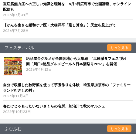
重症筋無力症への正しい知識と理解を 8月8日広島市で公開講座、オンライン
配信も
2026年7月31日
【がんを生きる緩和ケア医・大橋洋平「足し算命」】天空を見上げて
2026年7月28日
フェスティバル
もっと見る
絶品屋台グルメが全国各地から大集結 “庶民派食フェス”第4
回「川口×絶品グルメビール＆日本酒祭り2026」を開催
2026年4月15日
自分で収穫した秋野菜を使って芋煮作りを体験 埼玉県加須市の「ファミリー
ランドむさしの村」
2025年11月4日
春だけじゃもったいないさくらの名所、加治川で秋のマルシェ
2025年10月23日
ふむふむ
もっと見る