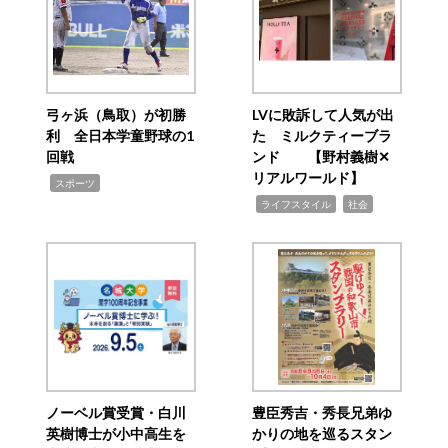
弓ヶ浜（鳥取）が初勝
LVに敗訴して人気が出
利 全日本学童野球の1
た ミルクティーブラ
回戦
ンド 【野村義樹✕
リアルワールド】
,
スポーツ
,
,
ライフスタイル
社会
ノーベル賞受賞・白川
豊臣秀吉・秀長兄弟ゆ
英樹博士が小中高生を
かりの地を巡るスタン