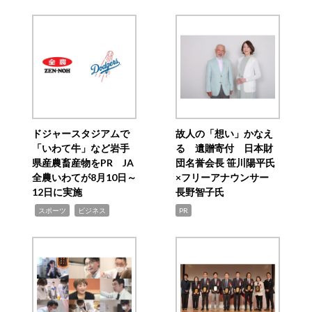
ドジャースタジアムで
故人の「想い」かなえ
「いわて牛」など岩手
る 遺贈寄付 日本財
県産農畜産物をPR JA
団名誉会長 笹川陽平氏
全農いわてが8月10日～
×フリーアナウンサー
12日に実施
長野智子氏
,
,
スポーツ
ビジネス
PR