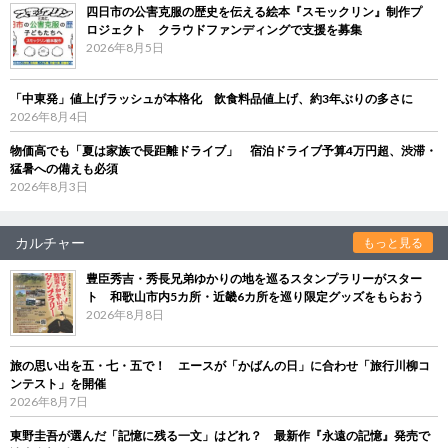
四日市の公害克服の歴史を伝える絵本『スモックリン』制作プ
ロジェクト クラウドファンディングで支援を募集
2026年8月5日
「中東発」値上げラッシュが本格化 飲食料品値上げ、約3年ぶりの多さに
2026年8月4日
物価高でも「夏は家族で長距離ドライブ」 宿泊ドライブ予算4万円超、渋滞・
猛暑への備えも必須
2026年8月3日
カルチャー
もっと見る
豊臣秀吉・秀長兄弟ゆかりの地を巡るスタンプラリーがスター
ト 和歌山市内5カ所・近畿6カ所を巡り限定グッズをもらおう
2026年8月8日
旅の思い出を五・七・五で！ エースが「かばんの日」に合わせ「旅行川柳コ
ンテスト」を開催
2026年8月7日
東野圭吾が選んだ「記憶に残る一文」はどれ？ 最新作『永遠の記憶』発売で