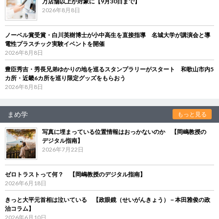
万店舗以上が対象に【9月30日まで】
2026年8月8日
ノーベル賞受賞・白川英樹博士が小中高生を直接指導 名城大学が講演会と導
電性プラスチック実験イベントを開催
2026年8月8日
豊臣秀吉・秀長兄弟ゆかりの地を巡るスタンプラリーがスタート 和歌山市内5
カ所・近畿6カ所を巡り限定グッズをもらおう
2026年8月8日
まめ学
もっと見る
写真に埋まっている位置情報はおっかないのか 【岡嶋教授の
デジタル指南】
2026年7月22日
ゼロトラストって何？ 【岡嶋教授のデジタル指南】
2026年6月18日
きっと大平元首相は泣いている 【政眼鏡（せいがんきょう）－本田雅俊の政
治コラム】
2026年6月10日