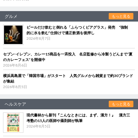
グルメ
もっと見る
ビールだけ飲むと倒れる「ふらつくビアグラス」発売 “強制
的に水を飲む”仕掛けで適正飲酒を後押し
2026年8月7日
セブン‐イレブン、カレー15商品を一斉投入 名店監修から冷製うどんまで“夏
のカレーフェス”を開催中
2026年8月6日
横浜高島屋で「韓国市場」がスタート 人気グルメから雑貨まで約30ブランド
が集結
2026年8月5日
ヘルスケア
もっと見る
現代書林から新刊『こんなときには、まず、漢方！』 漢方三
考塾の15人の医師や薬剤師が執筆
2026年8月5日