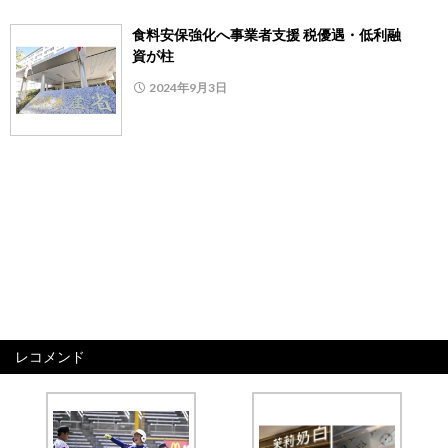
食料安保強化へ事業者支援 税優遇・低利融
資が柱
2024年9月3日
レコメンド