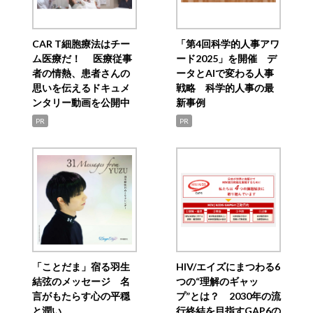
CAR T細胞療法はチー
「第4回科学的人事アワ
ム医療だ！ 医療従事
ード2025」を開催 デ
者の情熱、患者さんの
ータとAIで変わる人事
思いを伝えるドキュメ
戦略 科学的人事の最
ンタリー動画を公開中
新事例
PR
PR
「ことだま」宿る羽生
HIV/エイズにまつわる6
結弦のメッセージ 名
つの“理解のギャッ
言がもたらす心の平穏
プ”とは？ 2030年の流
と潤い
行終結を目指すGAP6の