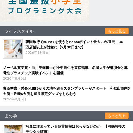
ライフスタイル
もっと見る
韓国旅行でau PAYを使うとPontaポイント最大20％還元！30
万店舗以上が対象に【9月30日まで】
2026年8月8日
ノーベル賞受賞・白川英樹博士が小中高生を直接指導 名城大学が講演会と導
電性プラスチック実験イベントを開催
2026年8月8日
豊臣秀吉・秀長兄弟ゆかりの地を巡るスタンプラリーがスタート 和歌山市内5
カ所・近畿6カ所を巡り限定グッズをもらおう
2026年8月8日
まめ学
もっと見る
写真に埋まっている位置情報はおっかないのか 【岡嶋教授の
デジタル指南】