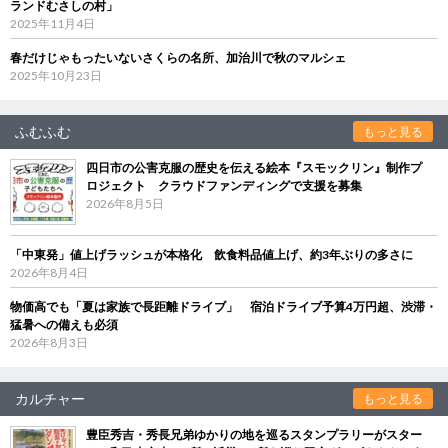
ランドむさしの村」
2025年11月4日
春だけじゃもったいないさくらの名所、加治川で秋のマルシェ
2025年10月23日
ふむふむ
もっと見る
四日市の公害克服の歴史を伝える絵本『スモックリン』制作プ
ロジェクト クラウドファンディングで支援を募集
2026年8月5日
「中東発」値上げラッシュが本格化 飲食料品値上げ、約3年ぶりの多さに
2026年8月4日
物価高でも「夏は家族で長距離ドライブ」 宿泊ドライブ予算4万円超、渋滞・
猛暑への備えも必須
2026年8月3日
カルチャー
もっと見る
豊臣秀吉・秀長兄弟ゆかりの地を巡るスタンプラリーがスター