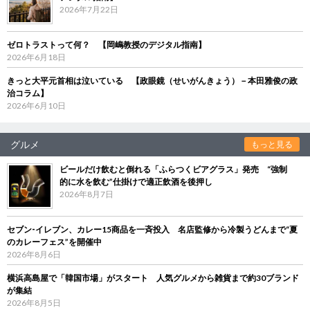
2026年7月22日
ゼロトラストって何？ 【岡嶋教授のデジタル指南】
2026年6月18日
きっと大平元首相は泣いている 【政眼鏡（せいがんきょう）－本田雅俊の政
治コラム】
2026年6月10日
グルメ
もっと見る
ビールだけ飲むと倒れる「ふらつくビアグラス」発売 “強制
的に水を飲む”仕掛けで適正飲酒を後押し
2026年8月7日
セブン‐イレブン、カレー15商品を一斉投入 名店監修から冷製うどんまで“夏
のカレーフェス”を開催中
2026年8月6日
横浜高島屋で「韓国市場」がスタート 人気グルメから雑貨まで約30ブランド
が集結
2026年8月5日