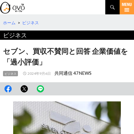
検
索
コ
ン
テ
ホーム
>
ビジネス
ン
ビジネス
ツ
へ
移
セブン、買収不賛同と回答 企業価値を
動
「過小評価」
共同通信 47NEWS
2024年9月6日
ビジネス