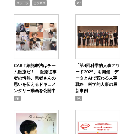
,
,
スポーツ
ビジネス
PR
CAR T細胞療法はチー
「第4回科学的人事アワ
ム医療だ！ 医療従事
ード2025」を開催 デ
者の情熱、患者さんの
ータとAIで変わる人事
思いを伝えるドキュメ
戦略 科学的人事の最
ンタリー動画を公開中
新事例
PR
PR