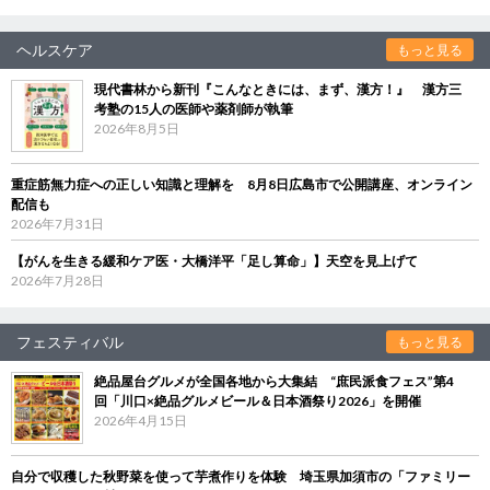
ヘルスケア
もっと見る
現代書林から新刊『こんなときには、まず、漢方！』 漢方三
考塾の15人の医師や薬剤師が執筆
2026年8月5日
重症筋無力症への正しい知識と理解を 8月8日広島市で公開講座、オンライン
配信も
2026年7月31日
【がんを生きる緩和ケア医・大橋洋平「足し算命」】天空を見上げて
2026年7月28日
フェスティバル
もっと見る
絶品屋台グルメが全国各地から大集結 “庶民派食フェス”第4
回「川口×絶品グルメビール＆日本酒祭り2026」を開催
2026年4月15日
自分で収穫した秋野菜を使って芋煮作りを体験 埼玉県加須市の「ファミリー