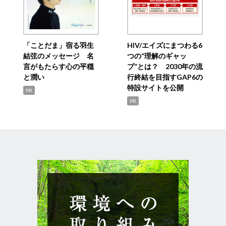
「ことだま」宿る羽生
HIV/エイズにまつわる6
結弦のメッセージ 名
つの“理解のギャッ
言がもたらす心の平穏
プ”とは？ 2030年の流
と潤い
行終結を目指すGAP6の
特設サイトを公開
PR
PR