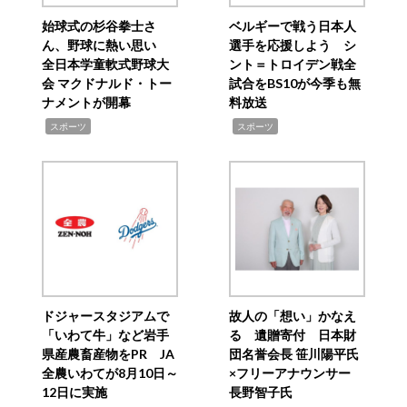
始球式の杉谷拳士さ
ベルギーで戦う日本人
ん、野球に熱い思い
選手を応援しよう シ
全日本学童軟式野球大
ント＝トロイデン戦全
会 マクドナルド・トー
試合をBS10が今季も無
ナメントが開幕
料放送
,
,
スポーツ
スポーツ
ドジャースタジアムで
故人の「想い」かなえ
「いわて牛」など岩手
る 遺贈寄付 日本財
県産農畜産物をPR JA
団名誉会長 笹川陽平氏
全農いわてが8月10日～
×フリーアナウンサー
12日に実施
長野智子氏