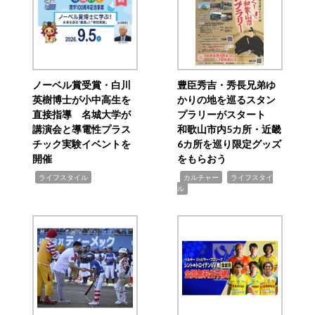
ノーベル賞受賞・白川
豊臣秀吉・秀長兄弟ゆ
英樹博士が小中高生を
かりの地を巡るスタン
直接指導 名城大学が
プラリーがスタート
講演会と導電性プラス
和歌山市内5カ所・近畿
チック実験イベントを
6カ所を巡り限定グッズ
開催
をもらおう
,
,
,
ライフスタイル
カルチャー
ライフスタイ
ル