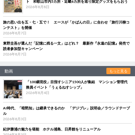
ト 和歌山市内5カ所・近畿6カ所を巡り限定グッズをもらおう
2026年8月8日
旅の思い出を五・七・五で！ エースが「かばんの日」に合わせ「旅行川柳コ
ンテスト」を開催
2026年8月7日
東野圭吾が選んだ「記憶に残る一文」はどれ？ 最新作『永遠の記憶』発売で
読者参加型キャンペーン
2026年8月7日
動画
もっと見る
「100歳現役」目指すシニア1500人が集結 マンション管理代
務員イベント「うぇるねすシップ」
2026年8月4日
AI時代、「暗黙知」は継承できるのか 「デジブレ」説明会／ラウンドテーブ
ル
2026年8月3日
紀伊勝浦の魅力を堪能 ホテル浦島、日昇館をリニューアル
2026年8月3日