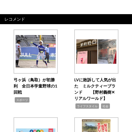
レコメンド
弓ヶ浜（鳥取）が初勝
LVに敗訴して人気が出
利 全日本学童野球の1
た ミルクティーブラ
回戦
ンド 【野村義樹✕
リアルワールド】
,
スポーツ
,
,
ライフスタイル
社会