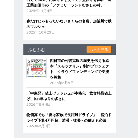
玉県加須市の「ファミリーランドむさしの村」
2025年11月4日
春だけじゃもったいないさくらの名所、加治川で秋
のマルシェ
2025年10月23日
ふむふむ
もっと見る
四日市の公害克服の歴史を伝える絵
本『スモックリン』制作プロジェク
ト クラウドファンディングで支援
を募集
2026年8月5日
「中東発」値上げラッシュが本格化 飲食料品値上
げ、約3年ぶりの多さに
2026年8月4日
物価高でも「夏は家族で長距離ドライブ」 宿泊ド
ライブ予算4万円超、渋滞・猛暑への備えも必須
2026年8月3日