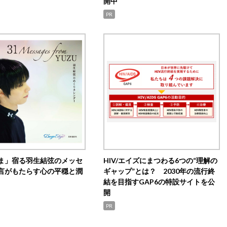
開中
PR
ま」宿る羽生結弦のメッセ
HIV/エイズにまつわる6つの“理解の
言がもたらす心の平穏と潤
ギャップ”とは？ 2030年の流行終
結を目指すGAP6の特設サイトを公
開
PR