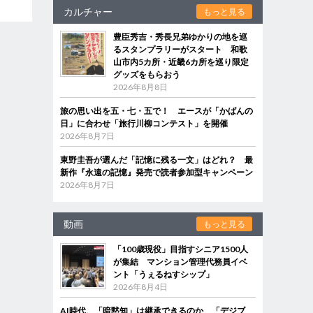
カルチャー
もっと見る
豊臣秀吉・秀長兄弟ゆかりの地を巡
るスタンプラリーがスタート 和歌
山市内5カ所・近畿6カ所を巡り限定
グッズをもらおう
2026年8月8日
旅の思い出を五・七・五で！ エースが「かばんの
日」に合わせ「旅行川柳コンテスト」を開催
2026年8月7日
東野圭吾が選んだ「記憶に残る一文」はどれ？ 最
新作『永遠の記憶』発売で読者参加型キャンペーン
2026年8月7日
動画
もっと見る
「100歳現役」目指すシニア1500人
が集結 マンション管理代務員イベ
ント「うぇるねすシップ」
2026年8月4日
AI時代、「暗黙知」は継承できるのか 「デジブ