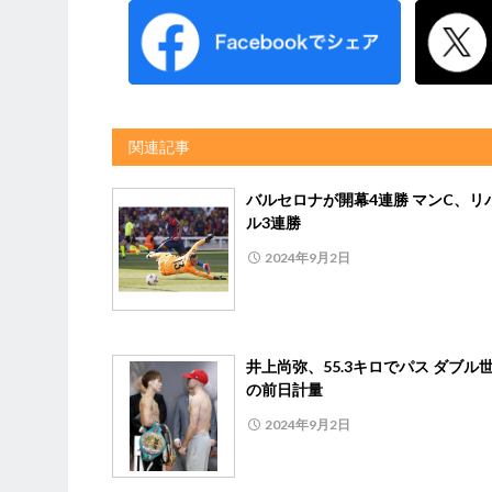
関連記事
バルセロナが開幕4連勝 マンC、リ
ル3連勝
2024年9月2日
井上尚弥、55.3キロでパス ダブル
の前日計量
2024年9月2日