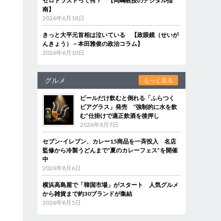
ゼロトラストって何？ 【岡嶋教授のデジタル指
南】
2026年6月18日
きっと大平元首相は泣いている 【政眼鏡（せいが
んきょう）－本田雅俊の政治コラム】
2026年6月10日
グルメ
もっと見る
ビールだけ飲むと倒れる「ふらつく
ビアグラス」発売 “強制的に水を飲
む”仕掛けで適正飲酒を後押し
2026年8月7日
セブン‐イレブン、カレー15商品を一斉投入 名店
監修から冷製うどんまで“夏のカレーフェス”を開催
中
2026年8月6日
横浜高島屋で「韓国市場」がスタート 人気グルメ
から雑貨まで約30ブランドが集結
2026年8月5日