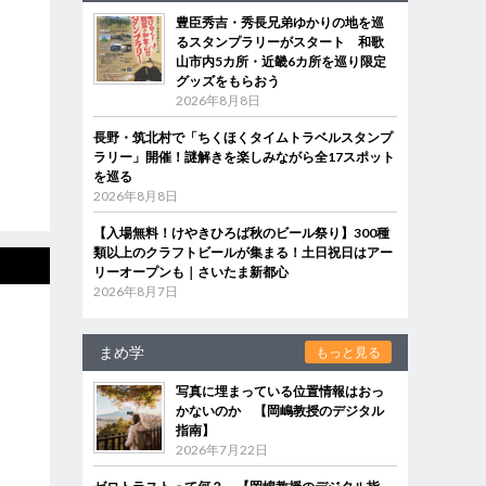
豊臣秀吉・秀長兄弟ゆかりの地を巡
るスタンプラリーがスタート 和歌
山市内5カ所・近畿6カ所を巡り限定
グッズをもらおう
2026年8月8日
長野・筑北村で「ちくほくタイムトラベルスタンプ
ラリー」開催！謎解きを楽しみながら全17スポット
を巡る
2026年8月8日
【入場無料！けやきひろば秋のビール祭り】300種
類以上のクラフトビールが集まる！土日祝日はアー
リーオープンも｜さいたま新都心
2026年8月7日
まめ学
もっと見る
写真に埋まっている位置情報はおっ
かないのか 【岡嶋教授のデジタル
指南】
2026年7月22日