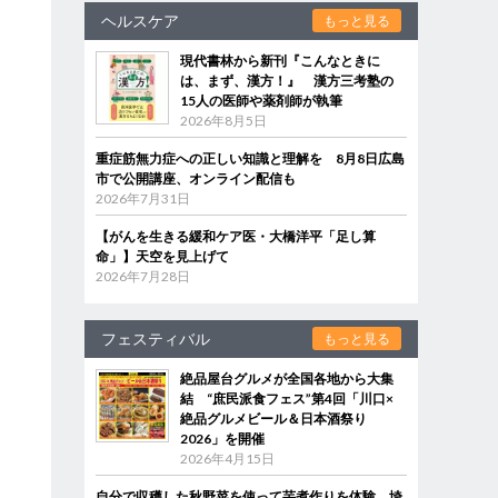
ヘルスケア
もっと見る
現代書林から新刊『こんなときに
は、まず、漢方！』 漢方三考塾の
15人の医師や薬剤師が執筆
2026年8月5日
重症筋無力症への正しい知識と理解を 8月8日広島
市で公開講座、オンライン配信も
2026年7月31日
【がんを生きる緩和ケア医・大橋洋平「足し算
命」】天空を見上げて
2026年7月28日
フェスティバル
もっと見る
絶品屋台グルメが全国各地から大集
結 “庶民派食フェス”第4回「川口×
絶品グルメビール＆日本酒祭り
2026」を開催
2026年4月15日
自分で収穫した秋野菜を使って芋煮作りを体験 埼