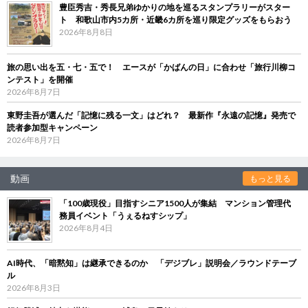
豊臣秀吉・秀長兄弟ゆかりの地を巡るスタンプラリーがスター
ト 和歌山市内5カ所・近畿6カ所を巡り限定グッズをもらおう
2026年8月8日
旅の思い出を五・七・五で！ エースが「かばんの日」に合わせ「旅行川柳コ
ンテスト」を開催
2026年8月7日
東野圭吾が選んだ「記憶に残る一文」はどれ？ 最新作『永遠の記憶』発売で
読者参加型キャンペーン
2026年8月7日
動画
もっと見る
「100歳現役」目指すシニア1500人が集結 マンション管理代
務員イベント「うぇるねすシップ」
2026年8月4日
AI時代、「暗黙知」は継承できるのか 「デジブレ」説明会／ラウンドテーブ
ル
2026年8月3日