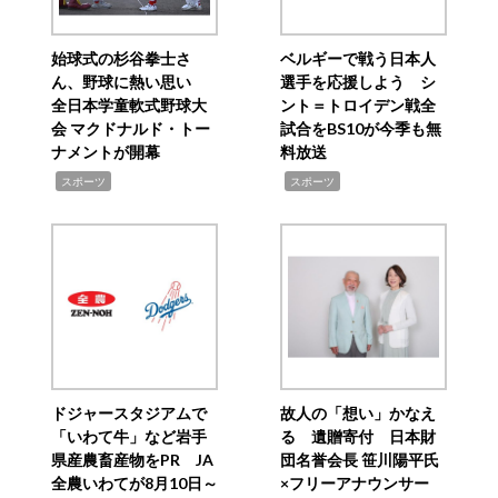
始球式の杉谷拳士さ
ベルギーで戦う日本人
ん、野球に熱い思い
選手を応援しよう シ
全日本学童軟式野球大
ント＝トロイデン戦全
会 マクドナルド・トー
試合をBS10が今季も無
ナメントが開幕
料放送
,
,
スポーツ
スポーツ
ドジャースタジアムで
故人の「想い」かなえ
「いわて牛」など岩手
る 遺贈寄付 日本財
県産農畜産物をPR JA
団名誉会長 笹川陽平氏
全農いわてが8月10日～
×フリーアナウンサー