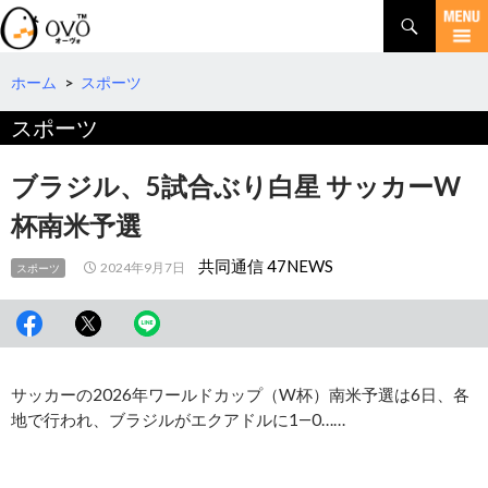
検
索
コ
ン
テ
ホーム
>
スポーツ
ン
スポーツ
ツ
へ
移
ブラジル、5試合ぶり白星 サッカーW
動
杯南米予選
共同通信 47NEWS
2024年9月7日
スポーツ
サッカーの2026年ワールドカップ（W杯）南米予選は6日、各
地で行われ、ブラジルがエクアドルに1―0……