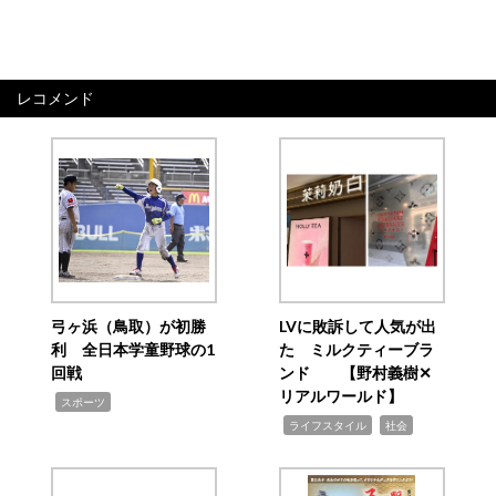
レコメンド
弓ヶ浜（鳥取）が初勝
LVに敗訴して人気が出
利 全日本学童野球の1
た ミルクティーブラ
回戦
ンド 【野村義樹✕
リアルワールド】
,
スポーツ
,
,
ライフスタイル
社会