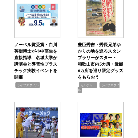
ノーベル賞受賞・白川
豊臣秀吉・秀長兄弟ゆ
英樹博士が小中高生を
かりの地を巡るスタン
直接指導 名城大学が
プラリーがスタート
講演会と導電性プラス
和歌山市内5カ所・近畿
チック実験イベントを
6カ所を巡り限定グッズ
開催
をもらおう
,
,
,
ライフスタイル
カルチャー
ライフスタイ
ル