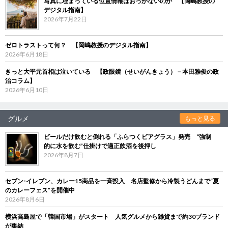
写真に埋まっている位置情報はおっかないのか 【岡嶋教授の
デジタル指南】
2026年7月22日
ゼロトラストって何？ 【岡嶋教授のデジタル指南】
2026年6月18日
きっと大平元首相は泣いている 【政眼鏡（せいがんきょう）－本田雅俊の政
治コラム】
2026年6月10日
グルメ
もっと見る
ビールだけ飲むと倒れる「ふらつくビアグラス」発売 “強制
的に水を飲む”仕掛けで適正飲酒を後押し
2026年8月7日
セブン‐イレブン、カレー15商品を一斉投入 名店監修から冷製うどんまで“夏
のカレーフェス”を開催中
2026年8月6日
横浜高島屋で「韓国市場」がスタート 人気グルメから雑貨まで約30ブランド
が集結