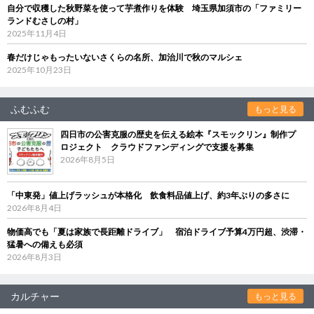
自分で収穫した秋野菜を使って芋煮作りを体験 埼玉県加須市の「ファミリー
ランドむさしの村」
2025年11月4日
春だけじゃもったいないさくらの名所、加治川で秋のマルシェ
2025年10月23日
ふむふむ
もっと見る
四日市の公害克服の歴史を伝える絵本『スモックリン』制作プ
ロジェクト クラウドファンディングで支援を募集
2026年8月5日
「中東発」値上げラッシュが本格化 飲食料品値上げ、約3年ぶりの多さに
2026年8月4日
物価高でも「夏は家族で長距離ドライブ」 宿泊ドライブ予算4万円超、渋滞・
猛暑への備えも必須
2026年8月3日
カルチャー
もっと見る