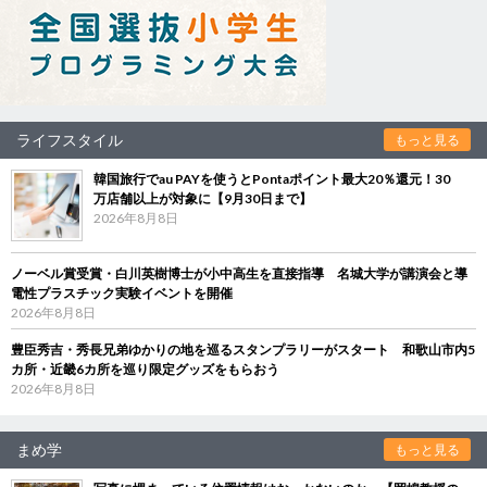
ライフスタイル
もっと見る
韓国旅行でau PAYを使うとPontaポイント最大20％還元！30
万店舗以上が対象に【9月30日まで】
2026年8月8日
ノーベル賞受賞・白川英樹博士が小中高生を直接指導 名城大学が講演会と導
電性プラスチック実験イベントを開催
2026年8月8日
豊臣秀吉・秀長兄弟ゆかりの地を巡るスタンプラリーがスタート 和歌山市内5
カ所・近畿6カ所を巡り限定グッズをもらおう
2026年8月8日
まめ学
もっと見る