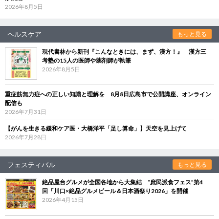
2026年8月5日
ヘルスケア
もっと見る
現代書林から新刊『こんなときには、まず、漢方！』 漢方三
考塾の15人の医師や薬剤師が執筆
2026年8月5日
重症筋無力症への正しい知識と理解を 8月8日広島市で公開講座、オンライン
配信も
2026年7月31日
【がんを生きる緩和ケア医・大橋洋平「足し算命」】天空を見上げて
2026年7月28日
フェスティバル
もっと見る
絶品屋台グルメが全国各地から大集結 “庶民派食フェス”第4
回「川口×絶品グルメビール＆日本酒祭り2026」を開催
2026年4月15日