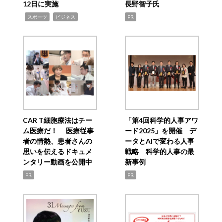
12日に実施
長野智子氏
,
,
スポーツ
ビジネス
PR
CAR T細胞療法はチー
「第4回科学的人事アワ
ム医療だ！ 医療従事
ード2025」を開催 デ
者の情熱、患者さんの
ータとAIで変わる人事
思いを伝えるドキュメ
戦略 科学的人事の最
ンタリー動画を公開中
新事例
PR
PR