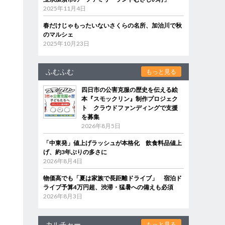
2025年11月4日
春だけじゃもったいないさくらの名所、加治川で秋
のマルシェ
2025年10月23日
ふむふむ
もっと見る
四日市の公害克服の歴史を伝える絵
本『スモックリン』制作プロジェク
ト クラウドファンディングで支援
を募集
2026年8月5日
「中東発」値上げラッシュが本格化 飲食料品値上
げ、約3年ぶりの多さに
2026年8月4日
物価高でも「夏は家族で長距離ドライブ」 宿泊ド
ライブ予算4万円超、渋滞・猛暑への備えも必須
2026年8月3日
カルチャー
もっと見る