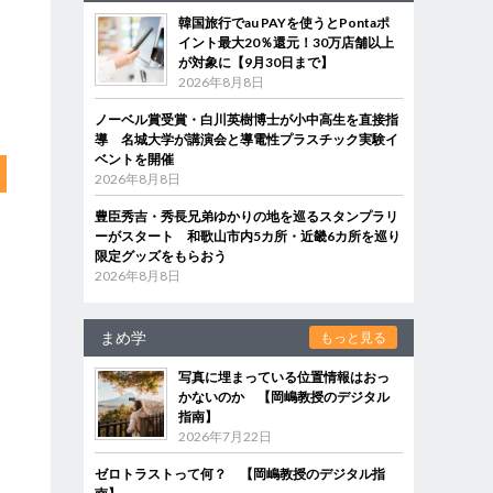
韓国旅行でau PAYを使うとPontaポ
イント最大20％還元！30万店舗以上
が対象に【9月30日まで】
2026年8月8日
ノーベル賞受賞・白川英樹博士が小中高生を直接指
導 名城大学が講演会と導電性プラスチック実験イ
ベントを開催
2026年8月8日
豊臣秀吉・秀長兄弟ゆかりの地を巡るスタンプラリ
ーがスタート 和歌山市内5カ所・近畿6カ所を巡り
限定グッズをもらおう
2026年8月8日
まめ学
もっと見る
写真に埋まっている位置情報はおっ
かないのか 【岡嶋教授のデジタル
指南】
2026年7月22日
ゼロトラストって何？ 【岡嶋教授のデジタル指