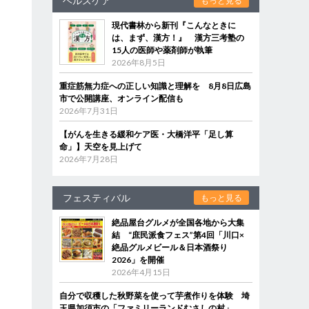
ヘルスケア
もっと見る
現代書林から新刊『こんなときに
は、まず、漢方！』 漢方三考塾の
15人の医師や薬剤師が執筆
2026年8月5日
重症筋無力症への正しい知識と理解を 8月8日広島
市で公開講座、オンライン配信も
2026年7月31日
【がんを生きる緩和ケア医・大橋洋平「足し算
命」】天空を見上げて
2026年7月28日
フェスティバル
もっと見る
絶品屋台グルメが全国各地から大集
結 “庶民派食フェス”第4回「川口×
絶品グルメビール＆日本酒祭り
2026」を開催
2026年4月15日
自分で収穫した秋野菜を使って芋煮作りを体験 埼
玉県加須市の「ファミリーランドむさしの村」