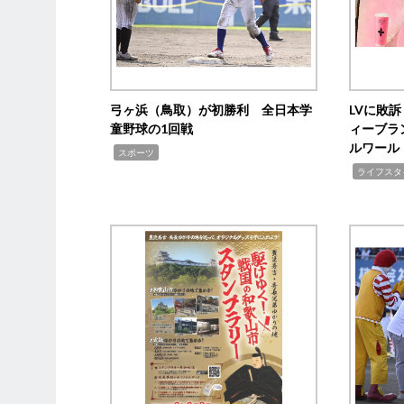
弓ヶ浜（鳥取）が初勝利 全日本学
LVに敗
童野球の1回戦
ィーブラ
ルワール
,
スポーツ
,
ライフスタ