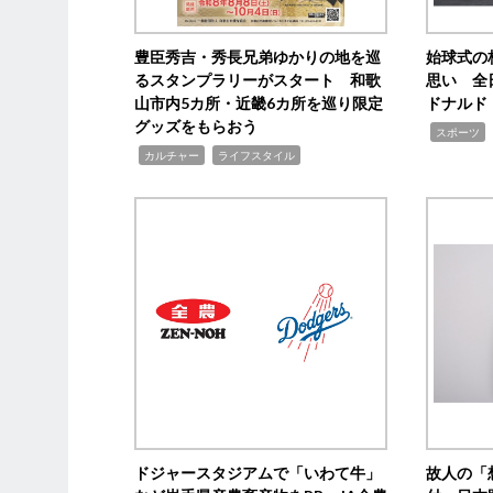
豊臣秀吉・秀長兄弟ゆかりの地を巡
始球式の
るスタンプラリーがスタート 和歌
思い 全
山市内5カ所・近畿6カ所を巡り限定
ドナルド
グッズをもらおう
,
スポーツ
,
,
カルチャー
ライフスタイル
ドジャースタジアムで「いわて牛」
故人の「