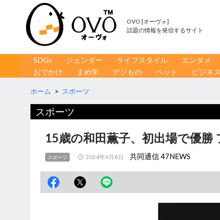
OVO [オーヴォ]
話題の情報を発信するサイト
コンテンツへ移動
検
SDGs
ジェンダー
ライフスタイル
エンタメ
索
おでかけ
まめ学
デジもの
ペット
ビジネ
ホーム
>
スポーツ
スポーツ
15歳の和田薫子、初出場で優勝
共同通信 47NEWS
2024年9月8日
スポーツ