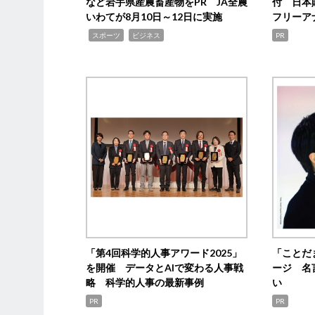
など岩手県産農畜産物をPR JA全農
付 日本
いわてが8月10日～12日に実施
フリーア
,
,
スポーツ
ビジネス
PR
「第4回科学的人事アワード2025」
「ことだ
を開催 データとAIで変わる人事戦
ージ 名
略 科学的人事の最新事例
い
PR
PR