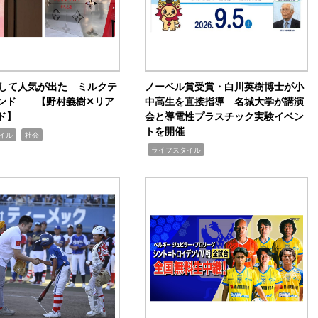
訴して人気が出た ミルクテ
ノーベル賞受賞・白川英樹博士が小
ンド 【野村義樹✕リア
中高生を直接指導 名城大学が講演
ド】
会と導電性プラスチック実験イベン
トを開催
,
イル
社会
,
ライフスタイル