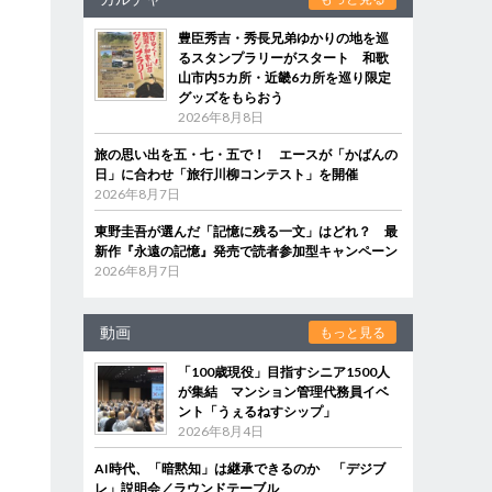
豊臣秀吉・秀長兄弟ゆかりの地を巡
るスタンプラリーがスタート 和歌
山市内5カ所・近畿6カ所を巡り限定
グッズをもらおう
2026年8月8日
旅の思い出を五・七・五で！ エースが「かばんの
日」に合わせ「旅行川柳コンテスト」を開催
2026年8月7日
東野圭吾が選んだ「記憶に残る一文」はどれ？ 最
新作『永遠の記憶』発売で読者参加型キャンペーン
2026年8月7日
動画
もっと見る
「100歳現役」目指すシニア1500人
が集結 マンション管理代務員イベ
ント「うぇるねすシップ」
2026年8月4日
AI時代、「暗黙知」は継承できるのか 「デジブ
レ」説明会／ラウンドテーブル