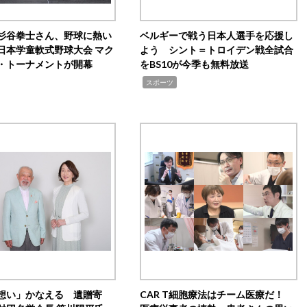
杉谷拳士さん、野球に熱い
ベルギーで戦う日本人選手を応援し
日本学童軟式野球大会 マク
よう シント＝トロイデン戦全試合
・トーナメントが開幕
をBS10が今季も無料放送
,
スポーツ
想い」かなえる 遺贈寄
CAR T細胞療法はチーム医療だ！