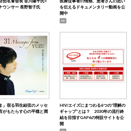
財団名誉会長 笹川陽平氏×
医療従事者の情熱、患者さんの思い
ナウンサー 長野智子氏
を伝えるドキュメンタリー動画を公
開中
PR
ま」宿る羽生結弦のメッセ
HIV/エイズにまつわる6つの“理解の
言がもたらす心の平穏と潤
ギャップ”とは？ 2030年の流行終
結を目指すGAP6の特設サイトを公
開