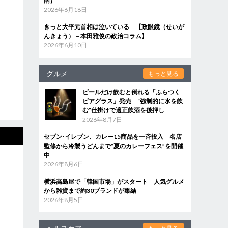
南】
2026年6月18日
きっと大平元首相は泣いている 【政眼鏡（せいが
んきょう）－本田雅俊の政治コラム】
2026年6月10日
グルメ
もっと見る
ビールだけ飲むと倒れる「ふらつく
ビアグラス」発売 “強制的に水を飲
む”仕掛けで適正飲酒を後押し
2026年8月7日
セブン‐イレブン、カレー15商品を一斉投入 名店
監修から冷製うどんまで“夏のカレーフェス”を開催
中
2026年8月6日
横浜高島屋で「韓国市場」がスタート 人気グルメ
から雑貨まで約30ブランドが集結
2026年8月5日