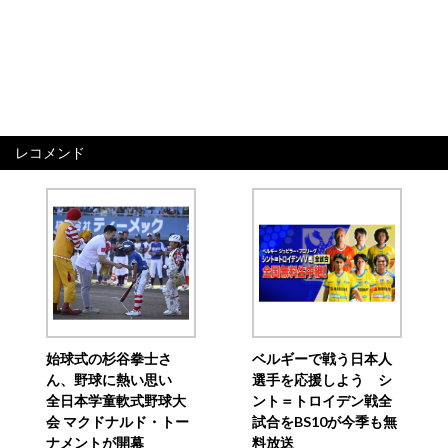
レコメンド
始球式の杉谷拳士さ
ベルギーで戦う日本人
ん、野球に熱い思い
選手を応援しよう シ
全日本学童軟式野球大
ント＝トロイデン戦全
会 マクドナルド・トー
試合をBS10が今季も無
ナメントが開幕
料放送