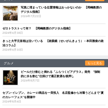
写真に埋まっている位置情報はおっかないのか 【岡嶋教授の
デジタル指南】
2026年7月22日
ゼロトラストって何？ 【岡嶋教授のデジタル指南】
2026年6月18日
きっと大平元首相は泣いている 【政眼鏡（せいがんきょう）－本田雅俊の政
治コラム】
2026年6月10日
グルメ
もっと見る
ビールだけ飲むと倒れる「ふらつくビアグラス」発売 “強制
的に水を飲む”仕掛けで適正飲酒を後押し
2026年8月7日
セブン‐イレブン、カレー15商品を一斉投入 名店監修から冷製うどんまで“夏
のカレーフェス”を開催中
2026年8月6日