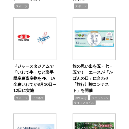
,
,
スポーツ
スポーツ
ドジャースタジアムで
旅の思い出を五・七・
「いわて牛」など岩手
五で！ エースが「か
県産農畜産物をPR JA
ばんの日」に合わせ
全農いわてが8月10日～
「旅行川柳コンテス
12日に実施
ト」を開催
,
,
,
,
,
スポーツ
ビジネス
おでかけ
ファッション
ライフスタイル