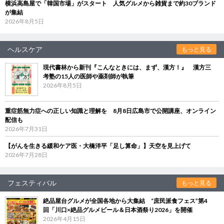
横浜高島屋で「韓国市場」がスタート 人気グルメから雑貨まで約30ブランド
が集結
2026年8月5日
ヘルスケア
もっと見る
現代書林から新刊『こんなときには、まず、漢方！』 漢方三
考塾の15人の医師や薬剤師が執筆
2026年8月5日
重症筋無力症への正しい知識と理解を 8月8日広島市で公開講座、オンライン
配信も
2026年7月31日
【がんを生きる緩和ケア医・大橋洋平「足し算命」】天空を見上げて
2026年7月28日
フェスティバル
もっと見る
絶品屋台グルメが全国各地から大集結 “庶民派食フェス”第4
回「川口×絶品グルメビール＆日本酒祭り2026」を開催
2026年4月15日