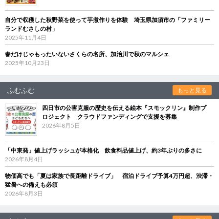
自分で収穫した秋野菜を使って芋煮作りを体験 埼玉県加須市の「ファミリー
ランドむさしの村」
2025年11月4日
春だけじゃもったいないさくらの名所、加治川で秋のマルシェ
2025年10月23日
ふむふむ
もっと見る
四日市の公害克服の歴史を伝える絵本『スモックリン』制作プ
ロジェクト クラウドファンディングで支援を募集
2026年8月5日
「中東発」値上げラッシュが本格化 飲食料品値上げ、約3年ぶりの多さに
2026年8月4日
物価高でも「夏は家族で長距離ドライブ」 宿泊ドライブ予算4万円超、渋滞・
猛暑への備えも必須
2026年8月3日