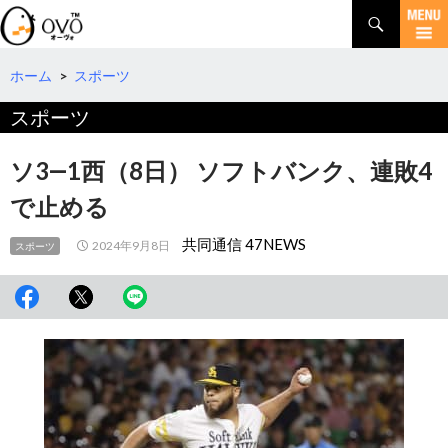
検
索
コ
ン
テ
ホーム
>
スポーツ
ン
スポーツ
ツ
へ
移
ソ3―1西（8日） ソフトバンク、連敗4
動
で止める
共同通信 47NEWS
2024年9月8日
スポーツ