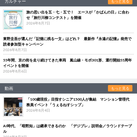
カルチャー
もっと見る
旅の思い出を五・七・五で！ エースが「かばんの日」に合わ
せ「旅行川柳コンテスト」を開催
2026年8月7日
東野圭吾が選んだ「記憶に残る一文」はどれ？ 最新作『永遠の記憶』発売で
読者参加型キャンペーン
2026年8月7日
55年間、京の街を走り続けてきた車両 嵐山線・モボ301形、運行開始55周年
イベントを開催
2026年8月6日
動画
もっと見る
「100歳現役」目指すシニア1500人が集結 マンション管理代
務員イベント「うぇるねすシップ」
2026年8月4日
AI時代、「暗黙知」は継承できるのか 「デジブレ」説明会／ラウンドテーブ
ル
2026年8月3日