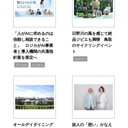
「人がAIに求めるのは
日野川の風を感じて絶
信頼し相談できるこ
品ジビエも満喫 鳥取
と」 ロジカがAI事業
のサイクリングイベン
者と導入機関の共通指
ト
針案を策定へ
,
スポーツ
,
,
デジもの
ビジネス
オールデイダイニング
故人の「想い」かなえ