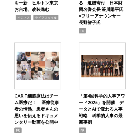
を一新 ヒルトン東京
る 遺贈寄付 日本財
お台場、改装進む
団名誉会長 笹川陽平氏
×フリーアナウンサー
,
,
ビジネス
ライフスタイル
長野智子氏
PR
CAR T細胞療法はチー
「第4回科学的人事アワ
ム医療だ！ 医療従事
ード2025」を開催 デ
者の情熱、患者さんの
ータとAIで変わる人事
思いを伝えるドキュメ
戦略 科学的人事の最
ンタリー動画を公開中
新事例
PR
PR