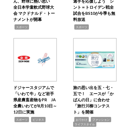
ん、野球に熱い思い
選手を応援しよう シ
全日本学童軟式野球大
ント＝トロイデン戦全
会 マクドナルド・トー
試合をBS10が今季も無
ナメントが開幕
料放送
,
,
スポーツ
スポーツ
ドジャースタジアムで
旅の思い出を五・七・
「いわて牛」など岩手
五で！ エースが「か
県産農畜産物をPR JA
ばんの日」に合わせ
全農いわてが8月10日～
「旅行川柳コンテス
12日に実施
ト」を開催
,
,
,
,
,
スポーツ
ビジネス
おでかけ
ファッション
ライフスタイル