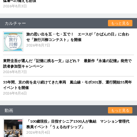
猛暑への備えも必須
2026年8月3日
カルチャー
もっと見る
旅の思い出を五・七・五で！ エースが「かばんの日」に合わ
せ「旅行川柳コンテスト」を開催
2026年8月7日
東野圭吾が選んだ「記憶に残る一文」はどれ？ 最新作『永遠の記憶』発売で
読者参加型キャンペーン
2026年8月7日
55年間、京の街を走り続けてきた車両 嵐山線・モボ301形、運行開始55周年
イベントを開催
2026年8月6日
動画
もっと見る
「100歳現役」目指すシニア1500人が集結 マンション管理代
務員イベント「うぇるねすシップ」
2026年8月4日