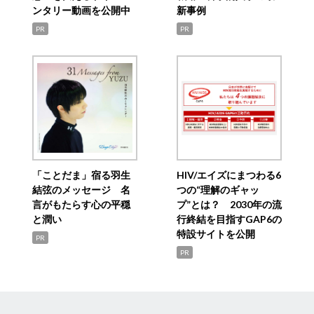
ンタリー動画を公開中
新事例
PR
PR
「ことだま」宿る羽生
HIV/エイズにまつわる6
結弦のメッセージ 名
つの“理解のギャッ
言がもたらす心の平穏
プ”とは？ 2030年の流
と潤い
行終結を目指すGAP6の
特設サイトを公開
PR
PR