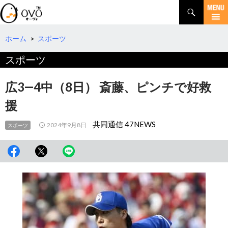
検
索
コ
ン
テ
ホーム
>
スポーツ
ン
スポーツ
ツ
へ
移
広3―4中（8日） 斎藤、ピンチで好救
動
援
共同通信 47NEWS
2024年9月8日
スポーツ