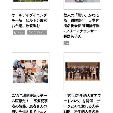
オールデイダイニング
故人の「想い」かなえ
を一新 ヒルトン東京
る 遺贈寄付 日本財
お台場、改装進む
団名誉会長 笹川陽平氏
×フリーアナウンサー
,
,
ビジネス
ライフスタイル
長野智子氏
PR
CAR T細胞療法はチー
「第4回科学的人事アワ
ム医療だ！ 医療従事
ード2025」を開催 デ
者の情熱、患者さんの
ータとAIで変わる人事
思いを伝えるドキュメ
戦略 科学的人事の最