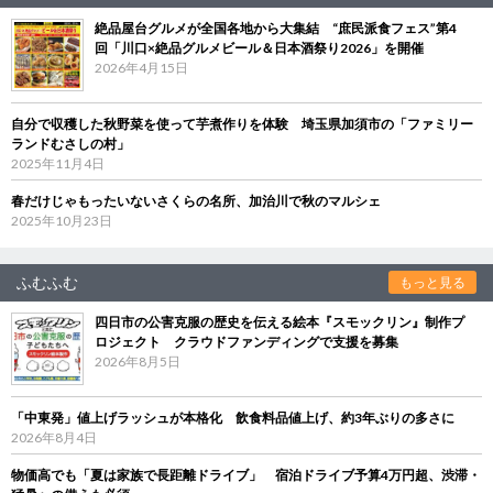
絶品屋台グルメが全国各地から大集結 “庶民派食フェス”第4
回「川口×絶品グルメビール＆日本酒祭り2026」を開催
2026年4月15日
自分で収穫した秋野菜を使って芋煮作りを体験 埼玉県加須市の「ファミリー
ランドむさしの村」
2025年11月4日
春だけじゃもったいないさくらの名所、加治川で秋のマルシェ
2025年10月23日
ふむふむ
もっと見る
四日市の公害克服の歴史を伝える絵本『スモックリン』制作プ
ロジェクト クラウドファンディングで支援を募集
2026年8月5日
「中東発」値上げラッシュが本格化 飲食料品値上げ、約3年ぶりの多さに
2026年8月4日
物価高でも「夏は家族で長距離ドライブ」 宿泊ドライブ予算4万円超、渋滞・