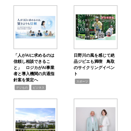
「人がAIに求めるのは
日野川の風を感じて絶
信頼し相談できるこ
品ジビエも満喫 鳥取
と」 ロジカがAI事業
のサイクリングイベン
者と導入機関の共通指
ト
針案を策定へ
,
スポーツ
,
,
デジもの
ビジネス