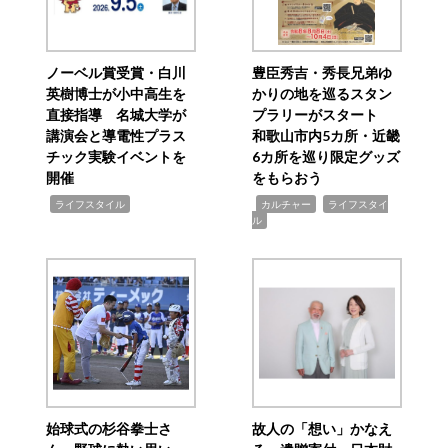
ノーベル賞受賞・白川
豊臣秀吉・秀長兄弟ゆ
英樹博士が小中高生を
かりの地を巡るスタン
直接指導 名城大学が
プラリーがスタート
講演会と導電性プラス
和歌山市内5カ所・近畿
チック実験イベントを
6カ所を巡り限定グッズ
開催
をもらおう
,
,
,
ライフスタイル
カルチャー
ライフスタイ
ル
始球式の杉谷拳士さ
故人の「想い」かなえ