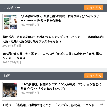
カルチャー
もっと見る
6人の作家が描く“風景と猫”の共演 歌舞伎座そばのギャラリ
ーYOHAKUで8月20日から開催
2026年8月9日
豊臣秀吉・秀長兄弟ゆかりの地を巡るスタンプラリーがスタート 和歌山市内5
カ所・近畿6カ所を巡り限定グッズをもらおう
2026年8月8日
旅の思い出を五・七・五で！ エースが「かばんの日」に合わせ「旅行川柳コ
ンテスト」を開催
2026年8月7日
動画
もっと見る
「100歳現役」目指すシニア1500人が集結 マンション管理代
務員イベント「うぇるねすシップ」
2026年8月4日
AI時代、「暗黙知」は継承できるのか 「デジブレ」説明会／ラウンドテーブ