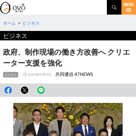
検
索
コ
ン
テ
ホーム
>
ビジネス
ン
ビジネス
ツ
へ
移
政府、制作現場の働き方改善へ クリエ
動
ーター支援を強化
共同通信 47NEWS
2024年9月9日
ビジネス