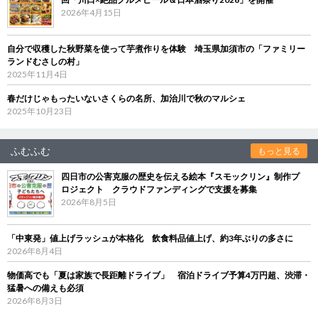
2026年4月15日
自分で収穫した秋野菜を使って芋煮作りを体験 埼玉県加須市の「ファミリー
ランドむさしの村」
2025年11月4日
春だけじゃもったいないさくらの名所、加治川で秋のマルシェ
2025年10月23日
ふむふむ
もっと見る
四日市の公害克服の歴史を伝える絵本『スモックリン』制作プ
ロジェクト クラウドファンディングで支援を募集
2026年8月5日
「中東発」値上げラッシュが本格化 飲食料品値上げ、約3年ぶりの多さに
2026年8月4日
物価高でも「夏は家族で長距離ドライブ」 宿泊ドライブ予算4万円超、渋滞・
猛暑への備えも必須
2026年8月3日