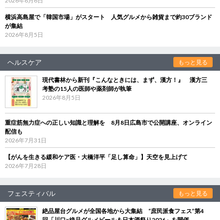
2026年8月6日
横浜高島屋で「韓国市場」がスタート 人気グルメから雑貨まで約30ブランド
が集結
2026年8月5日
ヘルスケア
もっと見る
現代書林から新刊『こんなときには、まず、漢方！』 漢方三
考塾の15人の医師や薬剤師が執筆
2026年8月5日
重症筋無力症への正しい知識と理解を 8月8日広島市で公開講座、オンライン
配信も
2026年7月31日
【がんを生きる緩和ケア医・大橋洋平「足し算命」】天空を見上げて
2026年7月28日
フェスティバル
もっと見る
絶品屋台グルメが全国各地から大集結 “庶民派食フェス”第4
回「川口×絶品グルメビール＆日本酒祭り2026」を開催