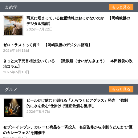
まめ学
もっと見る
写真に埋まっている位置情報はおっかないのか 【岡嶋教授の
デジタル指南】
2026年7月22日
ゼロトラストって何？ 【岡嶋教授のデジタル指南】
2026年6月18日
きっと大平元首相は泣いている 【政眼鏡（せいがんきょう）－本田雅俊の政
治コラム】
2026年6月10日
グルメ
もっと見る
ビールだけ飲むと倒れる「ふらつくビアグラス」発売 “強制
的に水を飲む”仕掛けで適正飲酒を後押し
2026年8月7日
セブン‐イレブン、カレー15商品を一斉投入 名店監修から冷製うどんまで“夏
のカレーフェス”を開催中