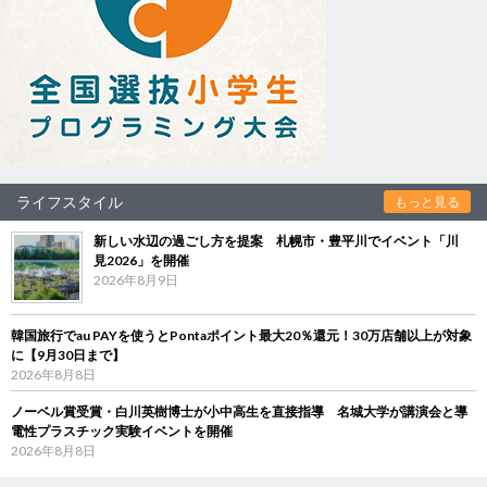
ライフスタイル
もっと見る
新しい水辺の過ごし方を提案 札幌市・豊平川でイベント「川
見2026」を開催
2026年8月9日
韓国旅行でau PAYを使うとPontaポイント最大20％還元！30万店舗以上が対象
に【9月30日まで】
2026年8月8日
ノーベル賞受賞・白川英樹博士が小中高生を直接指導 名城大学が講演会と導
電性プラスチック実験イベントを開催
2026年8月8日