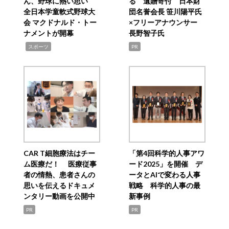
ん、野球に熱い思い
る 遺贈寄付 日本財
全日本学童軟式野球大
団名誉会長 笹川陽平氏
会 マクドナルド・トー
×フリーアナウンサー
ナメントが開幕
長野智子氏
,
スポーツ
PR
CAR T細胞療法はチー
「第4回科学的人事アワ
ム医療だ！ 医療従事
ード2025」を開催 デ
者の情熱、患者さんの
ータとAIで変わる人事
思いを伝えるドキュメ
戦略 科学的人事の最
ンタリー動画を公開中
新事例
PR
PR