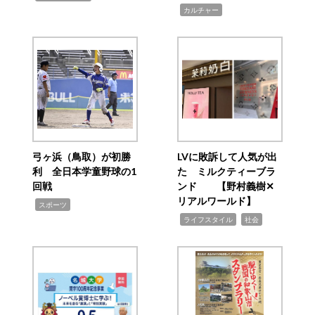
,
カルチャー
弓ヶ浜（鳥取）が初勝
LVに敗訴して人気が出
利 全日本学童野球の1
た ミルクティーブラ
回戦
ンド 【野村義樹✕
リアルワールド】
,
スポーツ
,
,
ライフスタイル
社会