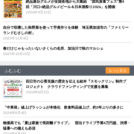
絶品屋台グルメが全国各地から大集結 “庶民派食フェス”第4
回「川口×絶品グルメビール＆日本酒祭り2026」を開催
2026年4月15日
自分で収穫した秋野菜を使って芋煮作りを体験 埼玉県加須市の「ファミリー
ランドむさしの村」
2025年11月4日
春だけじゃもったいないさくらの名所、加治川で秋のマルシェ
2025年10月23日
ふむふむ
もっと見る
四日市の公害克服の歴史を伝える絵本『スモックリン』制作プ
ロジェクト クラウドファンディングで支援を募集
2026年8月5日
「中東発」値上げラッシュが本格化 飲食料品値上げ、約3年ぶりの多さに
2026年8月4日
物価高でも「夏は家族で長距離ドライブ」 宿泊ドライブ予算4万円超、渋滞・
猛暑への備えも必須
2026年8月3日