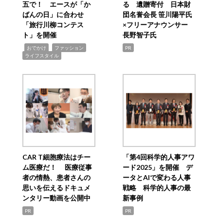
五で！ エースが「か
る 遺贈寄付 日本財
ばんの日」に合わせ
団名誉会長 笹川陽平氏
「旅行川柳コンテス
×フリーアナウンサー
ト」を開催
長野智子氏
,
,
,
おでかけ
ファッション
PR
ライフスタイル
CAR T細胞療法はチー
「第4回科学的人事アワ
ム医療だ！ 医療従事
ード2025」を開催 デ
者の情熱、患者さんの
ータとAIで変わる人事
思いを伝えるドキュメ
戦略 科学的人事の最
ンタリー動画を公開中
新事例
PR
PR