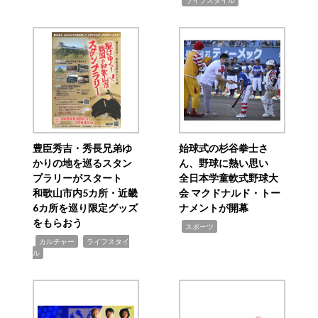
ライフスタイル
豊臣秀吉・秀長兄弟ゆ
始球式の杉谷拳士さ
かりの地を巡るスタン
ん、野球に熱い思い
プラリーがスタート
全日本学童軟式野球大
和歌山市内5カ所・近畿
会 マクドナルド・トー
6カ所を巡り限定グッズ
ナメントが開幕
をもらおう
,
スポーツ
,
,
カルチャー
ライフスタイ
ル