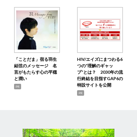
「ことだま」宿る羽生
HIV/エイズにまつわる6
結弦のメッセージ 名
つの“理解のギャッ
言がもたらす心の平穏
プ”とは？ 2030年の流
と潤い
行終結を目指すGAP6の
特設サイトを公開
PR
PR