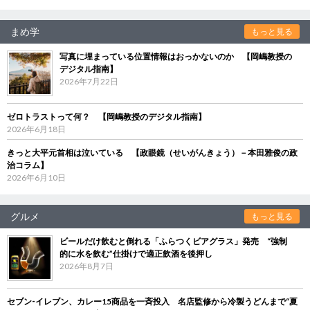
まめ学
もっと見る
写真に埋まっている位置情報はおっかないのか 【岡嶋教授の
デジタル指南】
2026年7月22日
ゼロトラストって何？ 【岡嶋教授のデジタル指南】
2026年6月18日
きっと大平元首相は泣いている 【政眼鏡（せいがんきょう）－本田雅俊の政
治コラム】
2026年6月10日
グルメ
もっと見る
ビールだけ飲むと倒れる「ふらつくビアグラス」発売 “強制
的に水を飲む”仕掛けで適正飲酒を後押し
2026年8月7日
セブン‐イレブン、カレー15商品を一斉投入 名店監修から冷製うどんまで“夏