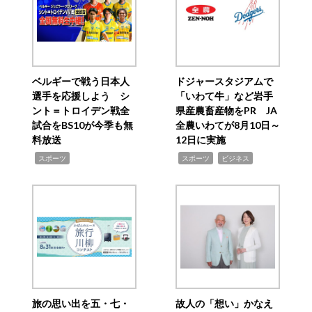
ベルギーで戦う日本人
ドジャースタジアムで
選手を応援しよう シ
「いわて牛」など岩手
ント＝トロイデン戦全
県産農畜産物をPR JA
試合をBS10が今季も無
全農いわてが8月10日～
料放送
12日に実施
,
,
,
スポーツ
スポーツ
ビジネス
旅の思い出を五・七・
故人の「想い」かなえ