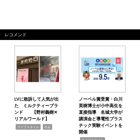
レコメンド
LVに敗訴して人気が出
ノーベル賞受賞・白川
た ミルクティーブラ
英樹博士が小中高生を
ンド 【野村義樹✕
直接指導 名城大学が
リアルワールド】
講演会と導電性プラス
チック実験イベントを
,
,
ライフスタイル
社会
開催
,