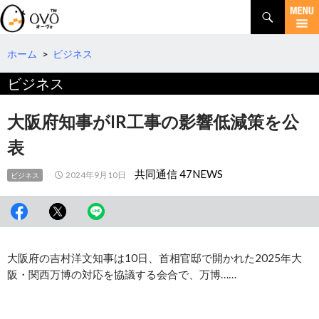
検
索
コ
ン
テ
ホーム
>
ビジネス
ン
ビジネス
ツ
へ
移
大阪府知事がIR工事の影響低減策を公
動
表
共同通信 47NEWS
2024年9月10日
ビジネス
大阪府の吉村洋文知事は10日、首相官邸で開かれた2025年大
阪・関西万博の対応を協議する会合で、万博……