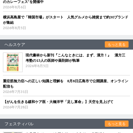
のカレーフェス”を開催中
2026年8月6日
横浜高島屋で「韓国市場」がスタート 人気グルメから雑貨まで約30ブランド
が集結
2026年8月5日
ヘルスケア
もっと見る
現代書林から新刊『こんなときには、まず、漢方！』 漢方三
考塾の15人の医師や薬剤師が執筆
2026年8月5日
重症筋無力症への正しい知識と理解を 8月8日広島市で公開講座、オンライン
配信も
2026年7月31日
【がんを生きる緩和ケア医・大橋洋平「足し算命」】天空を見上げて
2026年7月28日
フェスティバル
もっと見る