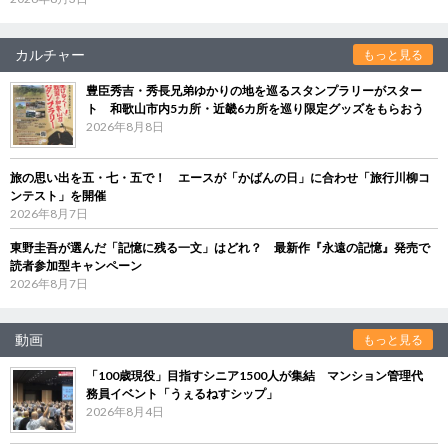
カルチャー
もっと見る
豊臣秀吉・秀長兄弟ゆかりの地を巡るスタンプラリーがスター
ト 和歌山市内5カ所・近畿6カ所を巡り限定グッズをもらおう
2026年8月8日
旅の思い出を五・七・五で！ エースが「かばんの日」に合わせ「旅行川柳コ
ンテスト」を開催
2026年8月7日
東野圭吾が選んだ「記憶に残る一文」はどれ？ 最新作『永遠の記憶』発売で
読者参加型キャンペーン
2026年8月7日
動画
もっと見る
「100歳現役」目指すシニア1500人が集結 マンション管理代
務員イベント「うぇるねすシップ」
2026年8月4日