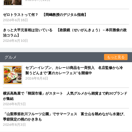
ゼロトラストって何？ 【岡嶋教授のデジタル指南】
2026年6月18日
きっと大平元首相は泣いている 【政眼鏡（せいがんきょう）－本田雅俊の政
治コラム】
2026年6月10日
グルメ
もっと見る
セブン‐イレブン、カレー15商品を一斉投入 名店監修から冷
製うどんまで“夏のカレーフェス”を開催中
2026年8月6日
横浜高島屋で「韓国市場」がスタート 人気グルメから雑貨まで約30ブランド
が集結
2026年8月5日
「山梨県笛吹川フルーツ公園」でサマーフェス 富士山を眺めながら水遊び、
季節限定の桃のかき氷も
2026年8月3日