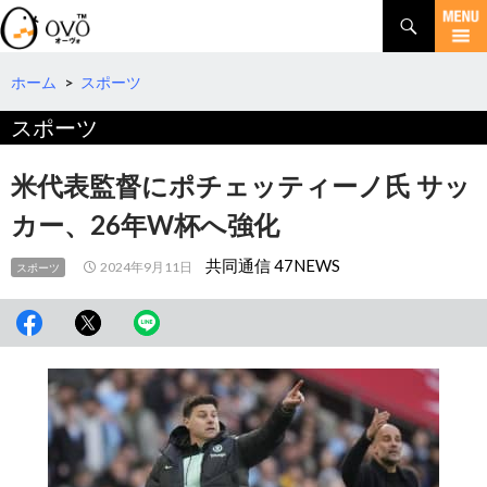
検
索
コ
ン
テ
ホーム
>
スポーツ
ン
スポーツ
ツ
へ
移
米代表監督にポチェッティーノ氏 サッ
動
カー、26年W杯へ強化
共同通信 47NEWS
2024年9月11日
スポーツ