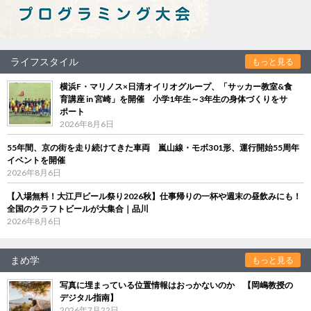
ライフスタイル
もっと見る
横浜F・マリノス×日清オイリオグループ、「サッカー教室&食
育講座 in 宮崎」を開催 小学1年生～3年生の身体づくりをサ
ポート
2026年8月6日
55年間、京の街を走り続けてきた車両 嵐山線・モボ301形、運行開始55周年
イベントを開催
2026年8月6日
【入場無料！大江戸ビール祭り2026秋】仕事帰りの一杯や週末の昼飲みにも！
全国のクラフトビールが大集合｜品川
2026年8月6日
まめ学
もっと見る
写真に埋まっている位置情報はおっかないのか 【岡嶋教授の
デジタル指南】
2026年7月22日