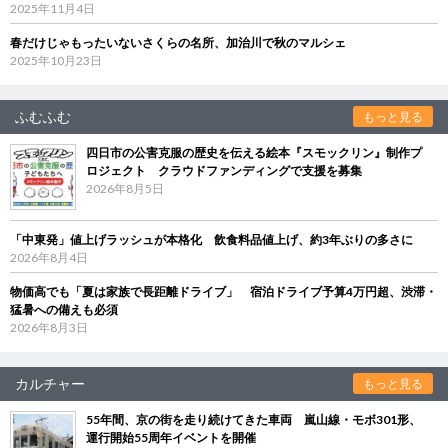
2025年11月4日
春だけじゃもったいないさくらの名所、加治川で秋のマルシェ
2025年10月23日
ふむふむ
もっと見る
四日市の公害克服の歴史を伝える絵本『スモックリン』制作プ
ロジェクト クラウドファンディングで支援を募集
2026年8月5日
「中東発」値上げラッシュが本格化 飲食料品値上げ、約3年ぶりの多さに
2026年8月4日
物価高でも「夏は家族で長距離ドライブ」 宿泊ドライブ予算4万円超、渋滞・
猛暑への備えも必須
2026年8月3日
カルチャー
もっと見る
55年間、京の街を走り続けてきた車両 嵐山線・モボ301形、
運行開始55周年イベントを開催