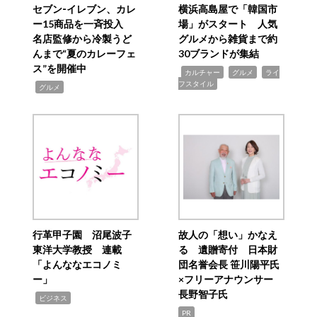
セブン‐イレブン、カレ
横浜高島屋で「韓国市
ー15商品を一斉投入
場」がスタート 人気
名店監修から冷製うど
グルメから雑貨まで約
んまで“夏のカレーフェ
30ブランドが集結
ス”を開催中
,
,
,
カルチャー
グルメ
ライ
フスタイル
,
グルメ
行革甲子園 沼尾波子
故人の「想い」かなえ
東洋大学教授 連載
る 遺贈寄付 日本財
「よんななエコノミ
団名誉会長 笹川陽平氏
ー」
×フリーアナウンサー
長野智子氏
,
ビジネス
PR