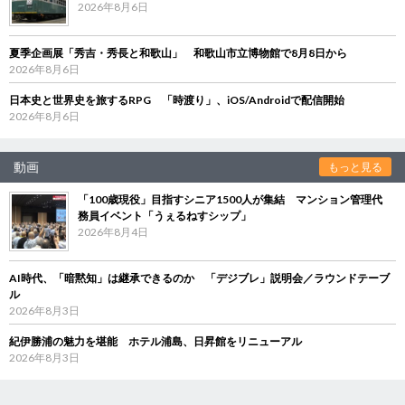
2026年8月6日
夏季企画展「秀吉・秀長と和歌山」 和歌山市立博物館で8月8日から
2026年8月6日
日本史と世界史を旅するRPG 「時渡り」、iOS/Androidで配信開始
2026年8月6日
動画
もっと見る
「100歳現役」目指すシニア1500人が集結 マンション管理代
務員イベント「うぇるねすシップ」
2026年8月4日
AI時代、「暗黙知」は継承できるのか 「デジブレ」説明会／ラウンドテーブ
ル
2026年8月3日
紀伊勝浦の魅力を堪能 ホテル浦島、日昇館をリニューアル
2026年8月3日