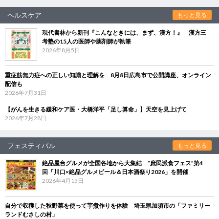
ヘルスケア
もっと見る
現代書林から新刊『こんなときには、まず、漢方！』 漢方三
考塾の15人の医師や薬剤師が執筆
2026年8月5日
重症筋無力症への正しい知識と理解を 8月8日広島市で公開講座、オンライン
配信も
2026年7月31日
【がんを生きる緩和ケア医・大橋洋平「足し算命」】天空を見上げて
2026年7月28日
フェスティバル
もっと見る
絶品屋台グルメが全国各地から大集結 “庶民派食フェス”第4
回「川口×絶品グルメビール＆日本酒祭り2026」を開催
2026年4月15日
自分で収穫した秋野菜を使って芋煮作りを体験 埼玉県加須市の「ファミリー
ランドむさしの村」