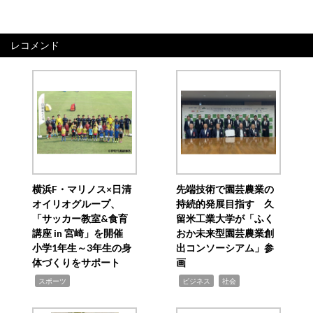
レコメンド
横浜F・マリノス×日清
先端技術で園芸農業の
オイリオグループ、
持続的発展目指す 久
「サッカー教室&食育
留米工業大学が「ふく
講座 in 宮崎」を開催
おか未来型園芸農業創
小学1年生～3年生の身
出コンソーシアム」参
体づくりをサポート
画
,
,
,
スポーツ
ビジネス
社会