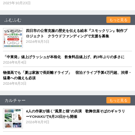
2025年10月23日
ふむふむ
もっと見る
四日市の公害克服の歴史を伝える絵本『スモックリン』制作プ
ロジェクト クラウドファンディングで支援を募集
2026年8月5日
「中東発」値上げラッシュが本格化 飲食料品値上げ、約3年ぶりの多さに
2026年8月4日
物価高でも「夏は家族で長距離ドライブ」 宿泊ドライブ予算4万円超、渋滞・
猛暑への備えも必須
2026年8月3日
カルチャー
もっと見る
6人の作家が描く“風景と猫”の共演 歌舞伎座そばのギャラリ
ーYOHAKUで8月20日から開催
2026年8月9日