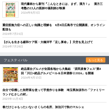
現代書林から新刊『こんなときには、まず、漢方！』 漢方三
考塾の15人の医師や薬剤師が執筆
2026年8月5日
重症筋無力症への正しい知識と理解を 8月8日広島市で公開講座、オンライン
配信も
2026年7月31日
【がんを生きる緩和ケア医・大橋洋平「足し算命」】天空を見上げて
2026年7月28日
フェスティバル
もっと見る
絶品屋台グルメが全国各地から大集結 “庶民派食フェス”第4
回「川口×絶品グルメビール＆日本酒祭り2026」を開催
2026年4月15日
自分で収穫した秋野菜を使って芋煮作りを体験 埼玉県加須市の「ファミリー
ランドむさしの村」
2025年11月4日
春だけじゃもったいないさくらの名所、加治川で秋のマルシェ