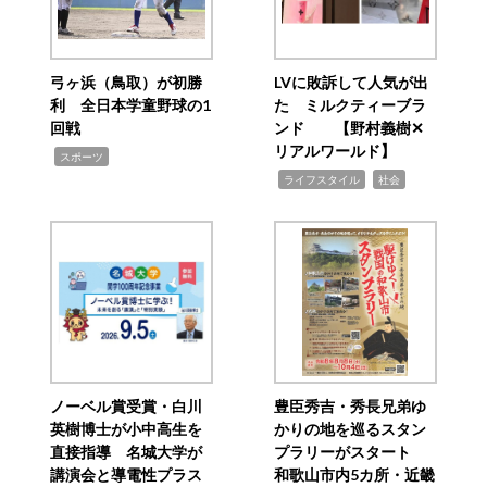
弓ヶ浜（鳥取）が初勝
LVに敗訴して人気が出
利 全日本学童野球の1
た ミルクティーブラ
回戦
ンド 【野村義樹✕
リアルワールド】
,
スポーツ
,
,
ライフスタイル
社会
ノーベル賞受賞・白川
豊臣秀吉・秀長兄弟ゆ
英樹博士が小中高生を
かりの地を巡るスタン
直接指導 名城大学が
プラリーがスタート
講演会と導電性プラス
和歌山市内5カ所・近畿