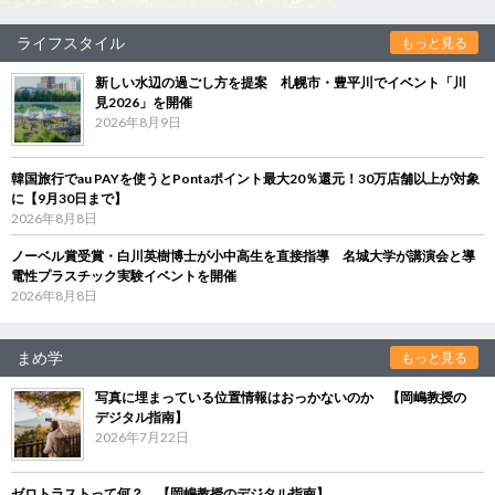
ライフスタイル
もっと見る
新しい水辺の過ごし方を提案 札幌市・豊平川でイベント「川
見2026」を開催
2026年8月9日
韓国旅行でau PAYを使うとPontaポイント最大20％還元！30万店舗以上が対象
に【9月30日まで】
2026年8月8日
ノーベル賞受賞・白川英樹博士が小中高生を直接指導 名城大学が講演会と導
電性プラスチック実験イベントを開催
2026年8月8日
まめ学
もっと見る
写真に埋まっている位置情報はおっかないのか 【岡嶋教授の
デジタル指南】
2026年7月22日
ゼロトラストって何？ 【岡嶋教授のデジタル指南】