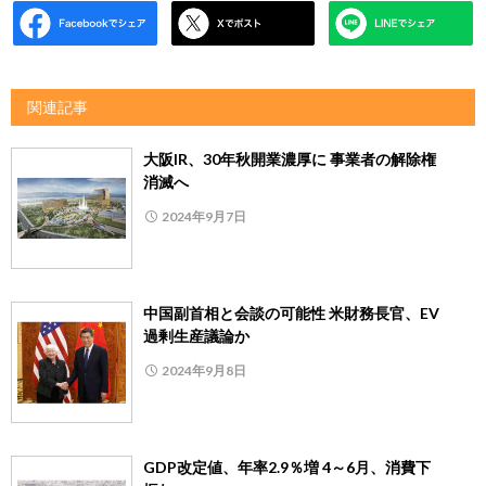
関連記事
大阪IR、30年秋開業濃厚に 事業者の解除権
消滅へ
2024年9月7日
中国副首相と会談の可能性 米財務長官、EV
過剰生産議論か
2024年9月8日
GDP改定値、年率2.9％増 4～6月、消費下