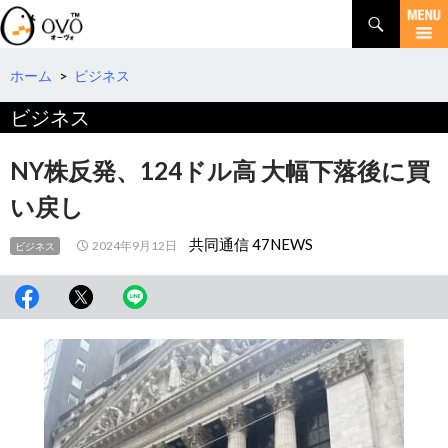
検
索
コ
ン
テ
ホーム
>
ビジネス
ン
ビジネス
ツ
へ
移
NY株反発、124ドル高 大幅下落後に買
動
い戻し
共同通信 47NEWS
2024年9月12日
ビジネス