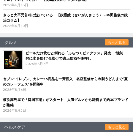
2026年6月18日
きっと大平元首相は泣いている 【政眼鏡（せいがんきょう）－本田雅俊の政
治コラム】
2026年6月10日
グルメ
もっと見る
ビールだけ飲むと倒れる「ふらつくビアグラス」発売 “強制
的に水を飲む”仕掛けで適正飲酒を後押し
2026年8月7日
セブン‐イレブン、カレー15商品を一斉投入 名店監修から冷製うどんまで“夏
のカレーフェス”を開催中
2026年8月6日
横浜高島屋で「韓国市場」がスタート 人気グルメから雑貨まで約30ブランド
が集結
2026年8月5日
ヘルスケア
もっと見る