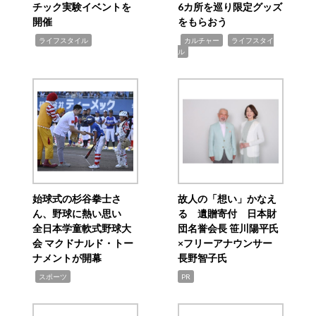
チック実験イベントを
6カ所を巡り限定グッズ
開催
をもらおう
,
,
,
ライフスタイル
カルチャー
ライフスタイ
ル
始球式の杉谷拳士さ
故人の「想い」かなえ
ん、野球に熱い思い
る 遺贈寄付 日本財
全日本学童軟式野球大
団名誉会長 笹川陽平氏
会 マクドナルド・トー
×フリーアナウンサー
ナメントが開幕
長野智子氏
,
スポーツ
PR