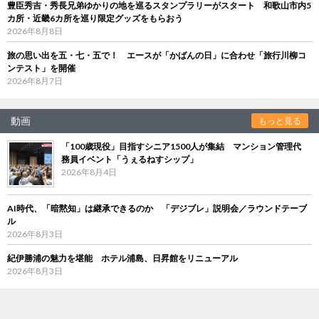
豊臣秀吉・秀長兄弟ゆかりの地を巡るスタンプラリーがスタート 和歌山市内5
カ所・近畿6カ所を巡り限定グッズをもらおう
2026年8月8日
旅の思い出を五・七・五で！ エースが「かばんの日」に合わせ「旅行川柳コ
ンテスト」を開催
2026年8月7日
動画
もっと見る
「100歳現役」目指すシニア1500人が集結 マンション管理代
務員イベント「うぇるねすシップ」
2026年8月4日
AI時代、「暗黙知」は継承できるのか 「デジブレ」説明会／ラウンドテーブ
ル
2026年8月3日
紀伊勝浦の魅力を堪能 ホテル浦島、日昇館をリニューアル
2026年8月3日