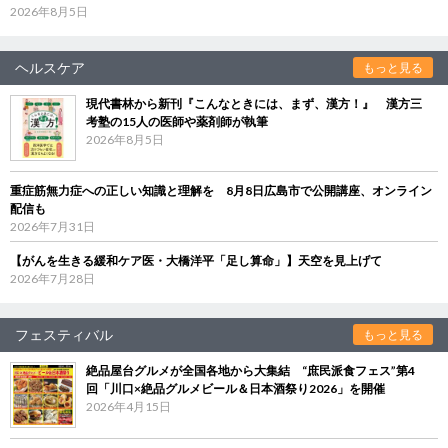
2026年8月5日
ヘルスケア
もっと見る
現代書林から新刊『こんなときには、まず、漢方！』 漢方三
考塾の15人の医師や薬剤師が執筆
2026年8月5日
重症筋無力症への正しい知識と理解を 8月8日広島市で公開講座、オンライン
配信も
2026年7月31日
【がんを生きる緩和ケア医・大橋洋平「足し算命」】天空を見上げて
2026年7月28日
フェスティバル
もっと見る
絶品屋台グルメが全国各地から大集結 “庶民派食フェス”第4
回「川口×絶品グルメビール＆日本酒祭り2026」を開催
2026年4月15日