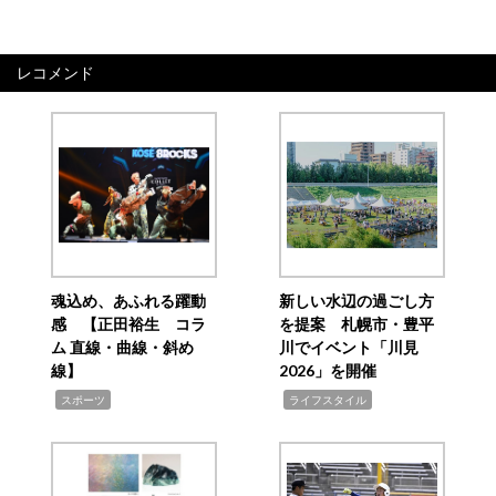
レコメンド
魂込め、あふれる躍動
新しい水辺の過ごし方
感 【正田裕生 コラ
を提案 札幌市・豊平
ム 直線・曲線・斜め
川でイベント「川見
線】
2026」を開催
,
,
スポーツ
ライフスタイル