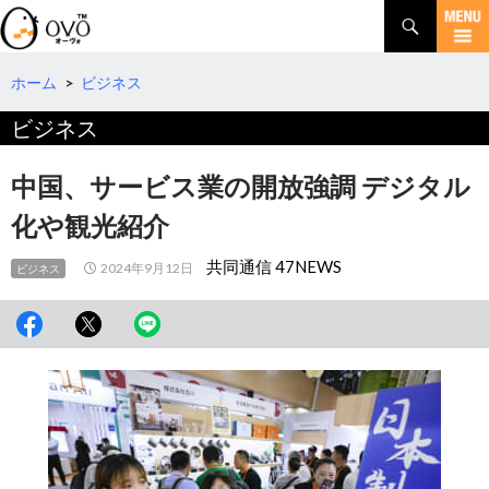
検
索
コ
ン
テ
ホーム
>
ビジネス
ン
ビジネス
ツ
へ
移
中国、サービス業の開放強調 デジタル
動
化や観光紹介
共同通信 47NEWS
2024年9月12日
ビジネス