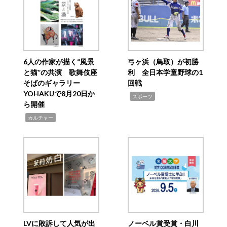
6人の作家が描く“風景
弓ヶ浜（鳥取）が初勝
と猫”の共演 歌舞伎座
利 全日本学童野球の1
そばのギャラリー
回戦
YOHAKUで8月20日か
,
スポーツ
ら開催
,
カルチャー
LVに敗訴して人気が出
ノーベル賞受賞・白川