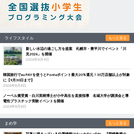
ライフスタイル
もっと見る
新しい水辺の過ごし方を提案 札幌市・豊平川でイベント「川
見2026」を開催
2026年8月9日
韓国旅行でau PAYを使うとPontaポイント最大20％還元！30万店舗以上が対象
に【9月30日まで】
2026年8月8日
ノーベル賞受賞・白川英樹博士が小中高生を直接指導 名城大学が講演会と導
電性プラスチック実験イベントを開催
2026年8月8日
まめ学
もっと見る
写真に埋まっている位置情報はおっかないのか 【岡嶋教授の