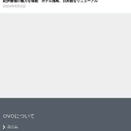
紀伊勝浦の魅力を堪能 ホテル浦島、日昇館をリニューアル
2026年8月3日
OVOについて
ホーム