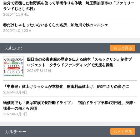
自分で収穫した秋野菜を使って芋煮作りを体験 埼玉県加須市の「ファミリー
ランドむさしの村」
2025年11月4日
春だけじゃもったいないさくらの名所、加治川で秋のマルシェ
2025年10月23日
ふむふむ
もっと見る
四日市の公害克服の歴史を伝える絵本『スモックリン』制作プ
ロジェクト クラウドファンディングで支援を募集
2026年8月5日
「中東発」値上げラッシュが本格化 飲食料品値上げ、約3年ぶりの多さに
2026年8月4日
物価高でも「夏は家族で長距離ドライブ」 宿泊ドライブ予算4万円超、渋滞・
猛暑への備えも必須
2026年8月3日
カルチャー
もっと見る