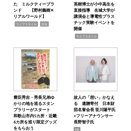
た ミルクティーブラ
英樹博士が小中高生を
ンド 【野村義樹✕
直接指導 名城大学が
リアルワールド】
講演会と導電性プラス
チック実験イベントを
,
,
ライフスタイル
社会
開催
,
ライフスタイル
豊臣秀吉・秀長兄弟ゆ
故人の「想い」かなえ
かりの地を巡るスタン
る 遺贈寄付 日本財
プラリーがスタート
団名誉会長 笹川陽平氏
和歌山市内5カ所・近畿
×フリーアナウンサー
6カ所を巡り限定グッズ
長野智子氏
をもらおう
PR