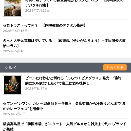
デジタル指南】
2026年7月22日
ゼロトラストって何？ 【岡嶋教授のデジタル指南】
2026年6月18日
きっと大平元首相は泣いている 【政眼鏡（せいがんきょう）－本田雅俊の政
治コラム】
2026年6月10日
グルメ
もっと見る
ビールだけ飲むと倒れる「ふらつくビアグラス」発売 “強制
的に水を飲む”仕掛けで適正飲酒を後押し
2026年8月7日
セブン‐イレブン、カレー15商品を一斉投入 名店監修から冷製うどんまで“夏
のカレーフェス”を開催中
2026年8月6日
横浜高島屋で「韓国市場」がスタート 人気グルメから雑貨まで約30ブランド
が集結