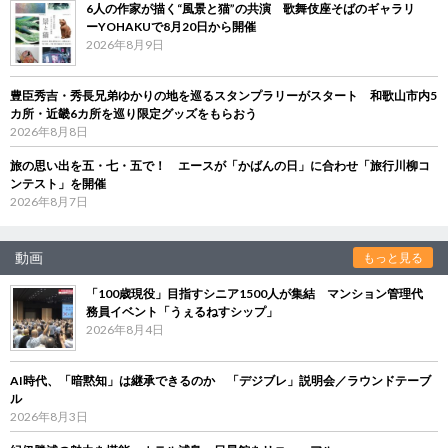
6人の作家が描く“風景と猫”の共演 歌舞伎座そばのギャラリ
ーYOHAKUで8月20日から開催
2026年8月9日
豊臣秀吉・秀長兄弟ゆかりの地を巡るスタンプラリーがスタート 和歌山市内5
カ所・近畿6カ所を巡り限定グッズをもらおう
2026年8月8日
旅の思い出を五・七・五で！ エースが「かばんの日」に合わせ「旅行川柳コ
ンテスト」を開催
2026年8月7日
動画
もっと見る
「100歳現役」目指すシニア1500人が集結 マンション管理代
務員イベント「うぇるねすシップ」
2026年8月4日
AI時代、「暗黙知」は継承できるのか 「デジブレ」説明会／ラウンドテーブ
ル
2026年8月3日