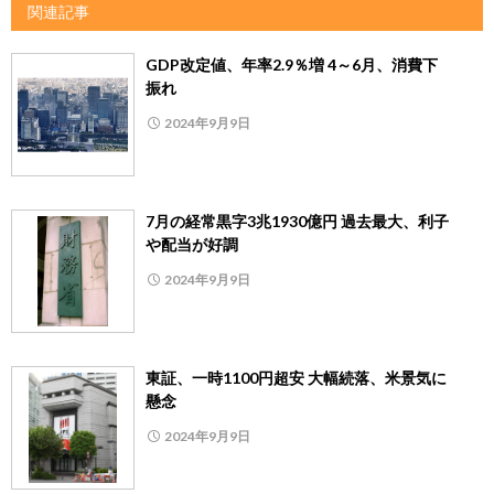
関連記事
GDP改定値、年率2.9％増 4～6月、消費下
振れ
2024年9月9日
7月の経常黒字3兆1930億円 過去最大、利子
や配当が好調
2024年9月9日
東証、一時1100円超安 大幅続落、米景気に
懸念
2024年9月9日