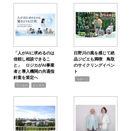
「人がAIに求めるのは
日野川の風を感じて絶
信頼し相談できるこ
品ジビエも満喫 鳥取
と」 ロジカがAI事業
のサイクリングイベン
者と導入機関の共通指
ト
針案を策定へ
,
スポーツ
,
,
デジもの
ビジネス