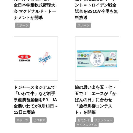
全日本学童軟式野球大
ント＝トロイデン戦全
会 マクドナルド・トー
試合をBS10が今季も無
ナメントが開幕
料放送
,
,
スポーツ
スポーツ
ドジャースタジアムで
旅の思い出を五・七・
「いわて牛」など岩手
五で！ エースが「か
県産農畜産物をPR JA
ばんの日」に合わせ
全農いわてが8月10日～
「旅行川柳コンテス
12日に実施
ト」を開催
,
,
,
,
,
スポーツ
ビジネス
おでかけ
ファッション
ライフスタイル