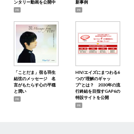
ンタリー動画を公開中
新事例
PR
PR
「ことだま」宿る羽生
HIV/エイズにまつわる6
結弦のメッセージ 名
つの“理解のギャッ
言がもたらす心の平穏
プ”とは？ 2030年の流
と潤い
行終結を目指すGAP6の
特設サイトを公開
PR
PR