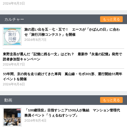
2026年8月3日
カルチャー
もっと見る
旅の思い出を五・七・五で！ エースが「かばんの日」に合わ
せ「旅行川柳コンテスト」を開催
2026年8月7日
東野圭吾が選んだ「記憶に残る一文」はどれ？ 最新作『永遠の記憶』発売で
読者参加型キャンペーン
2026年8月7日
55年間、京の街を走り続けてきた車両 嵐山線・モボ301形、運行開始55周年
イベントを開催
2026年8月6日
動画
もっと見る
「100歳現役」目指すシニア1500人が集結 マンション管理代
務員イベント「うぇるねすシップ」
2026年8月4日