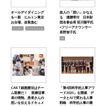
オールデイダイニング
故人の「想い」かなえ
を一新 ヒルトン東京
る 遺贈寄付 日本財
お台場、改装進む
団名誉会長 笹川陽平氏
×フリーアナウンサー
,
,
ビジネス
ライフスタイル
長野智子氏
PR
CAR T細胞療法はチー
「第4回科学的人事アワ
ム医療だ！ 医療従事
ード2025」を開催 デ
者の情熱、患者さんの
ータとAIで変わる人事
思いを伝えるドキュメ
戦略 科学的人事の最