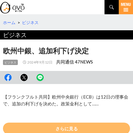
検
索
コ
ン
テ
ホーム
>
ビジネス
ン
ビジネス
ツ
へ
移
欧州中銀、追加利下げ決定
動
共同通信 47NEWS
2024年9月12日
ビジネス
【フランクフルト共同】欧州中央銀行（ECB）は12日の理事会
で、追加の利下げを決めた。政策金利として……
さらに見る