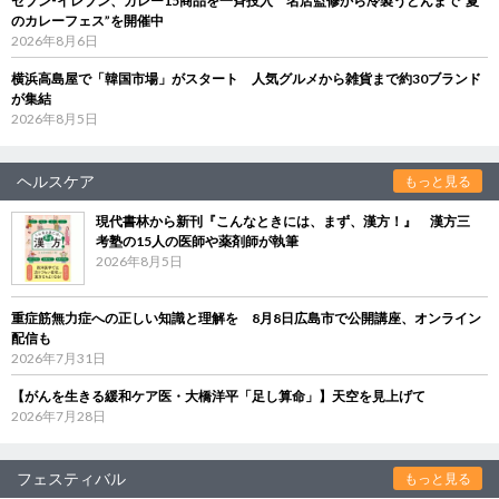
セブン‐イレブン、カレー15商品を一斉投入 名店監修から冷製うどんまで“夏
のカレーフェス”を開催中
2026年8月6日
横浜高島屋で「韓国市場」がスタート 人気グルメから雑貨まで約30ブランド
が集結
2026年8月5日
ヘルスケア
もっと見る
現代書林から新刊『こんなときには、まず、漢方！』 漢方三
考塾の15人の医師や薬剤師が執筆
2026年8月5日
重症筋無力症への正しい知識と理解を 8月8日広島市で公開講座、オンライン
配信も
2026年7月31日
【がんを生きる緩和ケア医・大橋洋平「足し算命」】天空を見上げて
2026年7月28日
フェスティバル
もっと見る