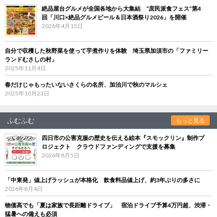
絶品屋台グルメが全国各地から大集結 “庶民派食フェス”第4
回「川口×絶品グルメビール＆日本酒祭り2026」を開催
2026年4月15日
自分で収穫した秋野菜を使って芋煮作りを体験 埼玉県加須市の「ファミリー
ランドむさしの村」
2025年11月4日
春だけじゃもったいないさくらの名所、加治川で秋のマルシェ
2025年10月23日
ふむふむ
もっと見る
四日市の公害克服の歴史を伝える絵本『スモックリン』制作プ
ロジェクト クラウドファンディングで支援を募集
2026年8月5日
「中東発」値上げラッシュが本格化 飲食料品値上げ、約3年ぶりの多さに
2026年8月4日
物価高でも「夏は家族で長距離ドライブ」 宿泊ドライブ予算4万円超、渋滞・
猛暑への備えも必須