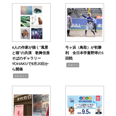
6人の作家が描く“風景
弓ヶ浜（鳥取）が初勝
と猫”の共演 歌舞伎座
利 全日本学童野球の1
そばのギャラリー
回戦
YOHAKUで8月20日か
,
スポーツ
ら開催
,
カルチャー