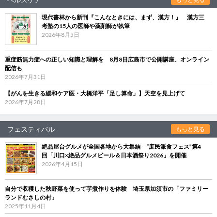
現代書林から新刊『こんなときには、まず、漢方！』 漢方三
考塾の15人の医師や薬剤師が執筆
2026年8月5日
重症筋無力症への正しい知識と理解を 8月8日広島市で公開講座、オンライン
配信も
2026年7月31日
【がんを生きる緩和ケア医・大橋洋平「足し算命」】天空を見上げて
2026年7月28日
フェスティバル
もっと見る
絶品屋台グルメが全国各地から大集結 “庶民派食フェス”第4
回「川口×絶品グルメビール＆日本酒祭り2026」を開催
2026年4月15日
自分で収穫した秋野菜を使って芋煮作りを体験 埼玉県加須市の「ファミリー
ランドむさしの村」
2025年11月4日