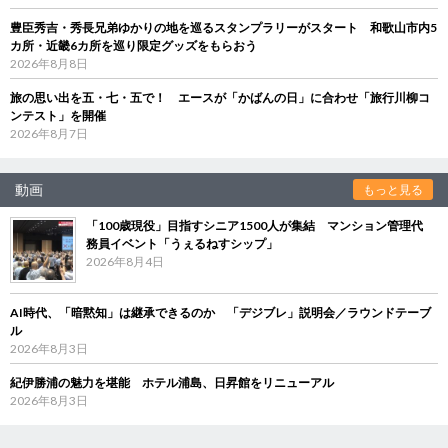
豊臣秀吉・秀長兄弟ゆかりの地を巡るスタンプラリーがスタート 和歌山市内5
カ所・近畿6カ所を巡り限定グッズをもらおう
2026年8月8日
旅の思い出を五・七・五で！ エースが「かばんの日」に合わせ「旅行川柳コ
ンテスト」を開催
2026年8月7日
動画
もっと見る
「100歳現役」目指すシニア1500人が集結 マンション管理代
務員イベント「うぇるねすシップ」
2026年8月4日
AI時代、「暗黙知」は継承できるのか 「デジブレ」説明会／ラウンドテーブ
ル
2026年8月3日
紀伊勝浦の魅力を堪能 ホテル浦島、日昇館をリニューアル
2026年8月3日