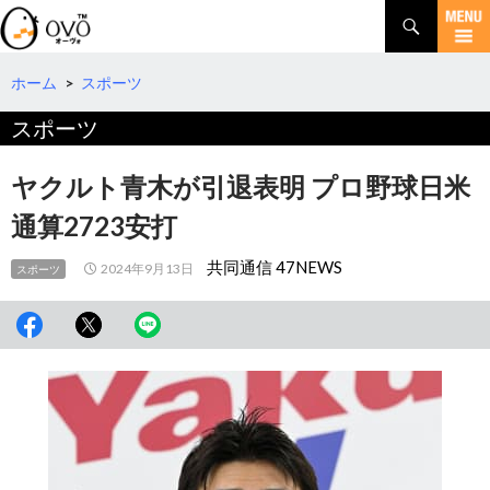
検
索
コ
ン
テ
ホーム
>
スポーツ
ン
スポーツ
ツ
へ
移
ヤクルト青木が引退表明 プロ野球日米
動
通算2723安打
共同通信 47NEWS
2024年9月13日
スポーツ