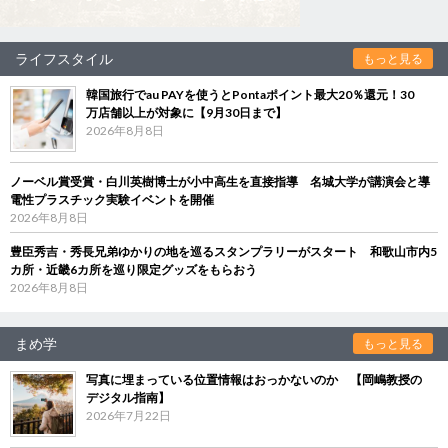
ライフスタイル
もっと見る
韓国旅行でau PAYを使うとPontaポイント最大20％還元！30
万店舗以上が対象に【9月30日まで】
2026年8月8日
ノーベル賞受賞・白川英樹博士が小中高生を直接指導 名城大学が講演会と導
電性プラスチック実験イベントを開催
2026年8月8日
豊臣秀吉・秀長兄弟ゆかりの地を巡るスタンプラリーがスタート 和歌山市内5
カ所・近畿6カ所を巡り限定グッズをもらおう
2026年8月8日
まめ学
もっと見る
写真に埋まっている位置情報はおっかないのか 【岡嶋教授の
デジタル指南】
2026年7月22日