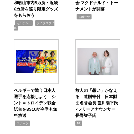
和歌山市内5カ所・近畿
会 マクドナルド・トー
6カ所を巡り限定グッズ
ナメントが開幕
をもらおう
,
スポーツ
,
,
カルチャー
ライフスタイ
ル
ベルギーで戦う日本人
故人の「想い」かなえ
選手を応援しよう シ
る 遺贈寄付 日本財
ント＝トロイデン戦全
団名誉会長 笹川陽平氏
試合をBS10が今季も無
×フリーアナウンサー
料放送
長野智子氏
,
スポーツ
PR