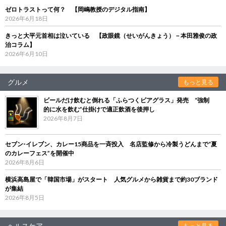
ゼロトラストって何？ 【岡嶋教授のデジタル指南】
2026年6月18日
きっと大平元首相は泣いている 【政眼鏡（せいがんきょう）－本田雅俊の政
治コラム】
2026年6月10日
グルメ
もっと見る
ビールだけ飲むと倒れる「ふらつくビアグラス」発売 “強制
的に水を飲む”仕掛けで適正飲酒を後押し
2026年8月7日
セブン‐イレブン、カレー15商品を一斉投入 名店監修から冷製うどんまで“夏
のカレーフェス”を開催中
2026年8月6日
横浜高島屋で「韓国市場」がスタート 人気グルメから雑貨まで約30ブランド
が集結
2026年8月5日
ヘルスケア
もっと見る