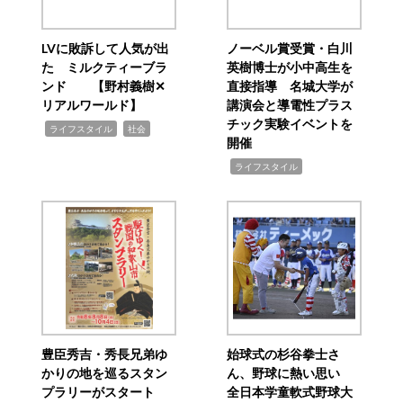
LVに敗訴して人気が出
ノーベル賞受賞・白川
た ミルクティーブラ
英樹博士が小中高生を
ンド 【野村義樹✕
直接指導 名城大学が
リアルワールド】
講演会と導電性プラス
チック実験イベントを
,
,
ライフスタイル
社会
開催
,
ライフスタイル
豊臣秀吉・秀長兄弟ゆ
始球式の杉谷拳士さ
かりの地を巡るスタン
ん、野球に熱い思い
プラリーがスタート
全日本学童軟式野球大