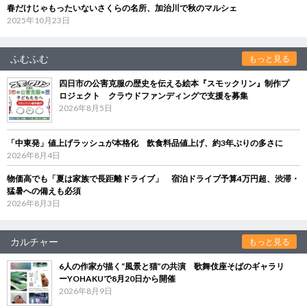
春だけじゃもったいないさくらの名所、加治川で秋のマルシェ
2025年10月23日
ふむふむ
もっと見る
四日市の公害克服の歴史を伝える絵本『スモックリン』制作プ
ロジェクト クラウドファンディングで支援を募集
2026年8月5日
「中東発」値上げラッシュが本格化 飲食料品値上げ、約3年ぶりの多さに
2026年8月4日
物価高でも「夏は家族で長距離ドライブ」 宿泊ドライブ予算4万円超、渋滞・
猛暑への備えも必須
2026年8月3日
カルチャー
もっと見る
6人の作家が描く“風景と猫”の共演 歌舞伎座そばのギャラリ
ーYOHAKUで8月20日から開催
2026年8月9日