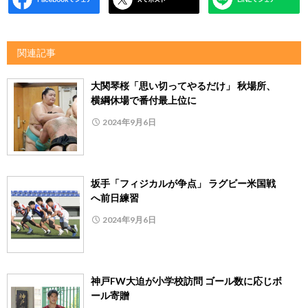
関連記事
大関琴桜「思い切ってやるだけ」 秋場所、
横綱休場で番付最上位に
2024年9月6日
坂手「フィジカルが争点」 ラグビー米国戦
へ前日練習
2024年9月6日
神戸FW大迫が小学校訪問 ゴール数に応じボ
ール寄贈