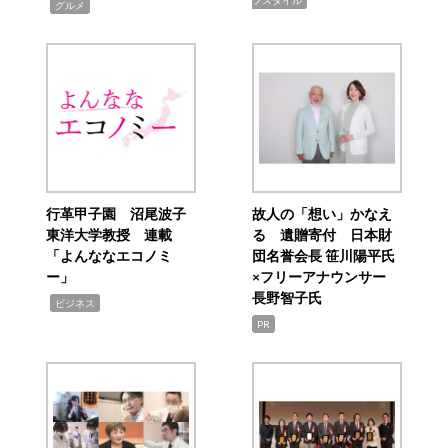
フスタイル
,
グルメ
行革甲子園 沼尾波子
故人の「想い」かなえ
東洋大学教授 連載
る 遺贈寄付 日本財
「よんななエコノミ
団名誉会長 笹川陽平氏
ー」
×フリーアナウンサー
長野智子氏
,
ビジネス
PR