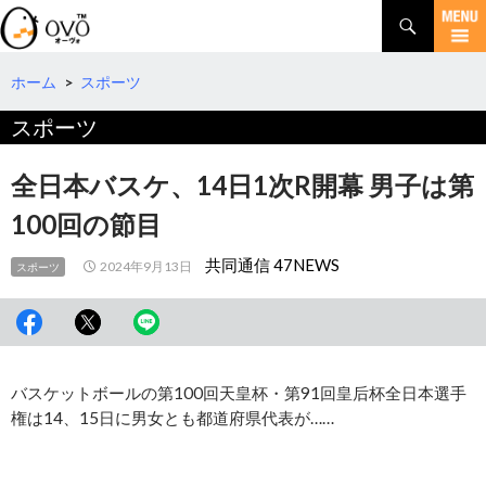
検
索
コ
ン
テ
ホーム
>
スポーツ
ン
スポーツ
ツ
へ
移
全日本バスケ、14日1次R開幕 男子は第
動
100回の節目
共同通信 47NEWS
2024年9月13日
スポーツ
バスケットボールの第100回天皇杯・第91回皇后杯全日本選手
権は14、15日に男女とも都道府県代表が……