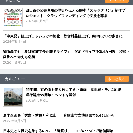
四日市の公害克服の歴史を伝える絵本『スモックリン』制作プ
ロジェクト クラウドファンディングで支援を募集
2026年8月5日
「中東発」値上げラッシュが本格化 飲食料品値上げ、約3年ぶりの多さに
2026年8月4日
物価高でも「夏は家族で長距離ドライブ」 宿泊ドライブ予算4万円超、渋滞・
猛暑への備えも必須
2026年8月3日
カルチャー
もっと見る
55年間、京の街を走り続けてきた車両 嵐山線・モボ301形、
運行開始55周年イベントを開催
2026年8月6日
夏季企画展「秀吉・秀長と和歌山」 和歌山市立博物館で8月8日から
2026年8月6日
日本史と世界史を旅するRPG 「時渡り」、iOS/Androidで配信開始