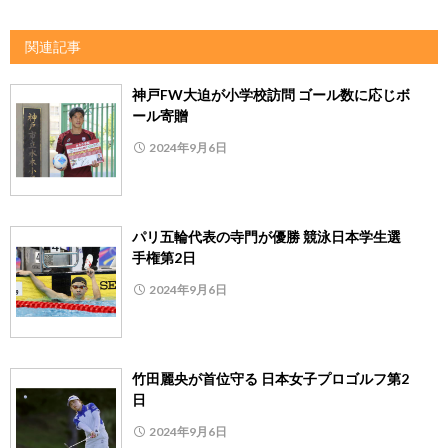
関連記事
神戸FW大迫が小学校訪問 ゴール数に応じボ
ール寄贈
2024年9月6日
パリ五輪代表の寺門が優勝 競泳日本学生選
手権第2日
2024年9月6日
竹田麗央が首位守る 日本女子プロゴルフ第2
日
2024年9月6日