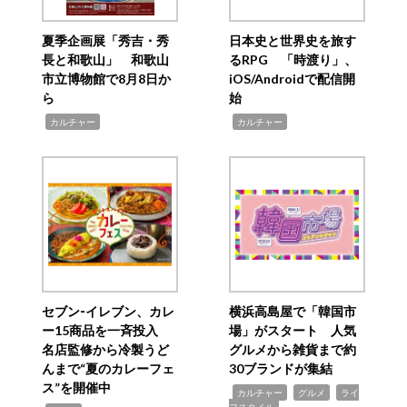
夏季企画展「秀吉・秀
日本史と世界史を旅す
長と和歌山」 和歌山
るRPG 「時渡り」、
市立博物館で8月8日か
iOS/Androidで配信開
ら
始
,
,
カルチャー
カルチャー
セブン‐イレブン、カレ
横浜高島屋で「韓国市
ー15商品を一斉投入
場」がスタート 人気
名店監修から冷製うど
グルメから雑貨まで約
んまで“夏のカレーフェ
30ブランドが集結
ス”を開催中
,
,
,
カルチャー
グルメ
ライ