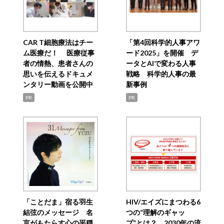
CAR T細胞療法はチー
「第4回科学的人事アワ
ム医療だ！ 医療従事
ード2025」を開催 デ
者の情熱、患者さんの
ータとAIで変わる人事
思いを伝えるドキュメ
戦略 科学的人事の最
ンタリー動画を公開中
新事例
PR
PR
「ことだま」宿る羽生
HIV/エイズにまつわる6
結弦のメッセージ 名
つの“理解のギャッ
言がもたらす心の平穏
プ”とは？ 2030年の流