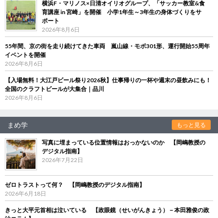
横浜F・マリノス×日清オイリオグループ、「サッカー教室&食
育講座 in 宮崎」を開催 小学1年生～3年生の身体づくりをサ
ポート
2026年8月6日
55年間、京の街を走り続けてきた車両 嵐山線・モボ301形、運行開始55周年
イベントを開催
2026年8月6日
【入場無料！大江戸ビール祭り2026秋】仕事帰りの一杯や週末の昼飲みにも！
全国のクラフトビールが大集合｜品川
2026年8月6日
まめ学
もっと見る
写真に埋まっている位置情報はおっかないのか 【岡嶋教授の
デジタル指南】
2026年7月22日
ゼロトラストって何？ 【岡嶋教授のデジタル指南】
2026年6月18日
きっと大平元首相は泣いている 【政眼鏡（せいがんきょう）－本田雅俊の政