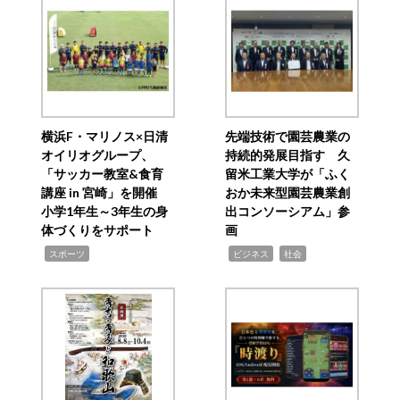
横浜F・マリノス×日清
先端技術で園芸農業の
オイリオグループ、
持続的発展目指す 久
「サッカー教室&食育
留米工業大学が「ふく
講座 in 宮崎」を開催
おか未来型園芸農業創
小学1年生～3年生の身
出コンソーシアム」参
体づくりをサポート
画
,
,
,
スポーツ
ビジネス
社会