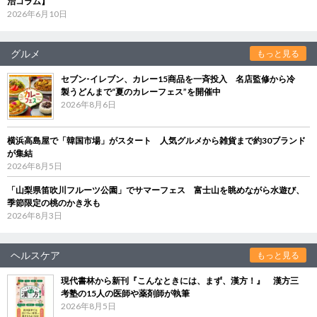
治コラム】
2026年6月10日
グルメ
もっと見る
セブン‐イレブン、カレー15商品を一斉投入 名店監修から冷
製うどんまで“夏のカレーフェス”を開催中
2026年8月6日
横浜高島屋で「韓国市場」がスタート 人気グルメから雑貨まで約30ブランド
が集結
2026年8月5日
「山梨県笛吹川フルーツ公園」でサマーフェス 富士山を眺めながら水遊び、
季節限定の桃のかき氷も
2026年8月3日
ヘルスケア
もっと見る
現代書林から新刊『こんなときには、まず、漢方！』 漢方三
考塾の15人の医師や薬剤師が執筆
2026年8月5日