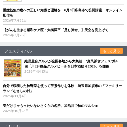
重症筋無力症への正しい知識と理解を 8月8日広島市で公開講座、オンライン
配信も
2026年7月31日
【がんを生きる緩和ケア医・大橋洋平「足し算命」】天空を見上げて
2026年7月28日
フェスティバル
もっと見る
絶品屋台グルメが全国各地から大集結 “庶民派食フェス”第4
回「川口×絶品グルメビール＆日本酒祭り2026」を開催
2026年4月15日
自分で収穫した秋野菜を使って芋煮作りを体験 埼玉県加須市の「ファミリー
ランドむさしの村」
2025年11月4日
春だけじゃもったいないさくらの名所、加治川で秋のマルシェ
2025年10月23日
ふむふむ
もっと見る