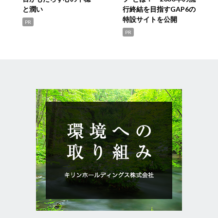
と潤い
行終結を目指すGAP6の
特設サイトを公開
PR
PR