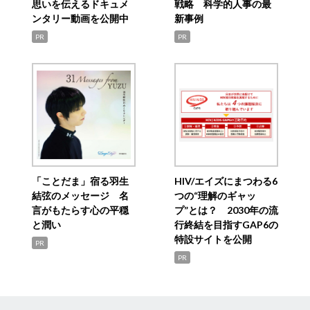
思いを伝えるドキュメ
戦略 科学的人事の最
ンタリー動画を公開中
新事例
PR
PR
「ことだま」宿る羽生
HIV/エイズにまつわる6
結弦のメッセージ 名
つの“理解のギャッ
言がもたらす心の平穏
プ”とは？ 2030年の流
と潤い
行終結を目指すGAP6の
特設サイトを公開
PR
PR