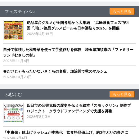
フェスティバル
もっと見る
絶品屋台グルメが全国各地から大集結 “庶民派食フェス”第4
回「川口×絶品グルメビール＆日本酒祭り2026」を開催
2026年4月15日
自分で収穫した秋野菜を使って芋煮作りを体験 埼玉県加須市の「ファミリー
ランドむさしの村」
2025年11月4日
春だけじゃもったいないさくらの名所、加治川で秋のマルシェ
2025年10月23日
ふむふむ
もっと見る
四日市の公害克服の歴史を伝える絵本『スモックリン』制作プ
ロジェクト クラウドファンディングで支援を募集
2026年8月5日
「中東発」値上げラッシュが本格化 飲食料品値上げ、約3年ぶりの多さに
2026年8月4日