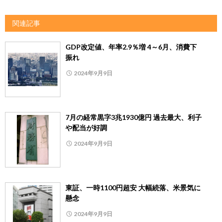
関連記事
GDP改定値、年率2.9％増 4～6月、消費下
振れ
2024年9月9日
7月の経常黒字3兆1930億円 過去最大、利子
や配当が好調
2024年9月9日
東証、一時1100円超安 大幅続落、米景気に
懸念
2024年9月9日