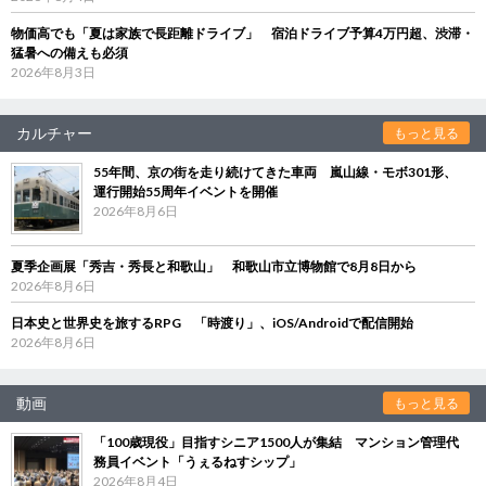
物価高でも「夏は家族で長距離ドライブ」 宿泊ドライブ予算4万円超、渋滞・
猛暑への備えも必須
2026年8月3日
カルチャー
もっと見る
55年間、京の街を走り続けてきた車両 嵐山線・モボ301形、
運行開始55周年イベントを開催
2026年8月6日
夏季企画展「秀吉・秀長と和歌山」 和歌山市立博物館で8月8日から
2026年8月6日
日本史と世界史を旅するRPG 「時渡り」、iOS/Androidで配信開始
2026年8月6日
動画
もっと見る
「100歳現役」目指すシニア1500人が集結 マンション管理代
務員イベント「うぇるねすシップ」
2026年8月4日