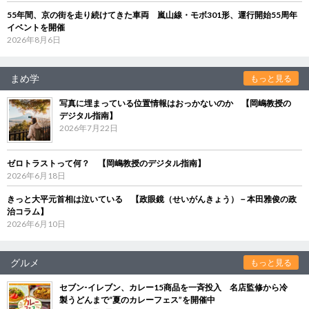
55年間、京の街を走り続けてきた車両 嵐山線・モボ301形、運行開始55周年
イベントを開催
2026年8月6日
まめ学
もっと見る
写真に埋まっている位置情報はおっかないのか 【岡嶋教授の
デジタル指南】
2026年7月22日
ゼロトラストって何？ 【岡嶋教授のデジタル指南】
2026年6月18日
きっと大平元首相は泣いている 【政眼鏡（せいがんきょう）－本田雅俊の政
治コラム】
2026年6月10日
グルメ
もっと見る
セブン‐イレブン、カレー15商品を一斉投入 名店監修から冷
製うどんまで“夏のカレーフェス”を開催中