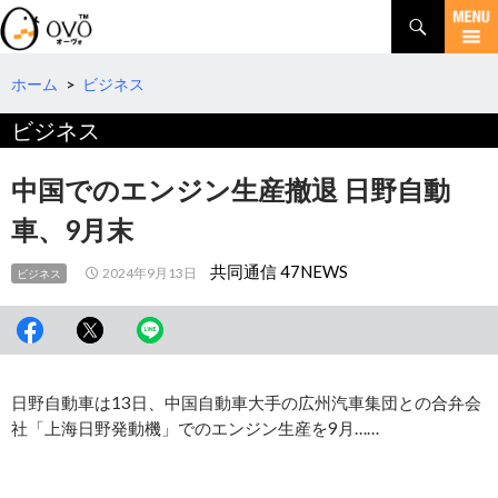
検
索
コ
ン
テ
ホーム
>
ビジネス
ン
ビジネス
ツ
へ
移
中国でのエンジン生産撤退 日野自動
動
車、9月末
共同通信 47NEWS
2024年9月13日
ビジネス
日野自動車は13日、中国自動車大手の広州汽車集団との合弁会
社「上海日野発動機」でのエンジン生産を9月……