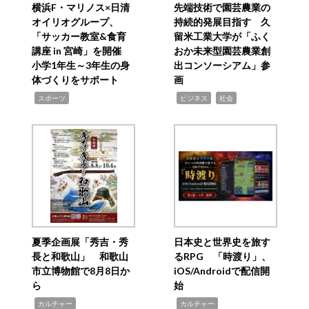
横浜F・マリノス×日清
先端技術で園芸農業の
オイリオグループ、
持続的発展目指す 久
「サッカー教室&食育
留米工業大学が「ふく
講座 in 宮崎」を開催
おか未来型園芸農業創
小学1年生～3年生の身
出コンソーシアム」参
体づくりをサポート
画
,
,
,
スポーツ
ビジネス
社会
夏季企画展「秀吉・秀
日本史と世界史を旅す
長と和歌山」 和歌山
るRPG 「時渡り」、
市立博物館で8月8日か
iOS/Androidで配信開
ら
始
,
,
カルチャー
カルチャー