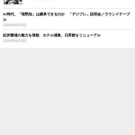
AI時代、「暗黙知」は継承できるのか 「デジブレ」説明会／ラウンドテーブ
ル
2026年8月3日
紀伊勝浦の魅力を堪能 ホテル浦島、日昇館をリニューアル
2026年8月3日