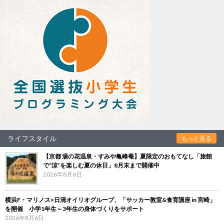
ライフスタイル
もっと見る
【京都 湯の花温泉・すみや亀峰菴】夏限定のおもてなし「旅館
で“涼”を楽しむ夏の休日」8月末まで開催中
2026年8月6日
横浜F・マリノス×日清オイリオグループ、「サッカー教室&食育講座 in 宮崎」
を開催 小学1年生～3年生の身体づくりをサポート
2026年8月6日