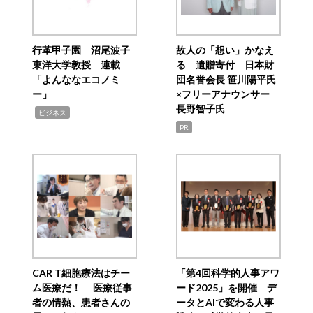
行革甲子園 沼尾波子
故人の「想い」かなえ
東洋大学教授 連載
る 遺贈寄付 日本財
「よんななエコノミ
団名誉会長 笹川陽平氏
ー」
×フリーアナウンサー
長野智子氏
,
ビジネス
PR
CAR T細胞療法はチー
「第4回科学的人事アワ
ム医療だ！ 医療従事
ード2025」を開催 デ
者の情熱、患者さんの
ータとAIで変わる人事