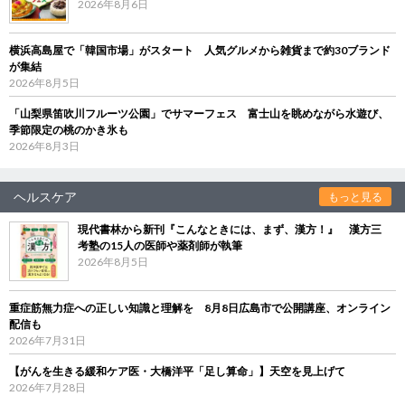
2026年8月6日
横浜高島屋で「韓国市場」がスタート 人気グルメから雑貨まで約30ブランド
が集結
2026年8月5日
「山梨県笛吹川フルーツ公園」でサマーフェス 富士山を眺めながら水遊び、
季節限定の桃のかき氷も
2026年8月3日
ヘルスケア
もっと見る
現代書林から新刊『こんなときには、まず、漢方！』 漢方三
考塾の15人の医師や薬剤師が執筆
2026年8月5日
重症筋無力症への正しい知識と理解を 8月8日広島市で公開講座、オンライン
配信も
2026年7月31日
【がんを生きる緩和ケア医・大橋洋平「足し算命」】天空を見上げて
2026年7月28日