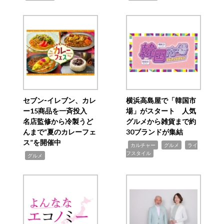
セブン‐イレブン、カレ
横浜高島屋で「韓国市
ー15商品を一斉投入
場」がスタート 人気
名店監修から冷製うど
グルメから雑貨まで約
んまで“夏のカレーフェ
30ブランドが集結
ス”を開催中
,
,
,
カルチャー
グルメ
ライ
フスタイル
,
グルメ