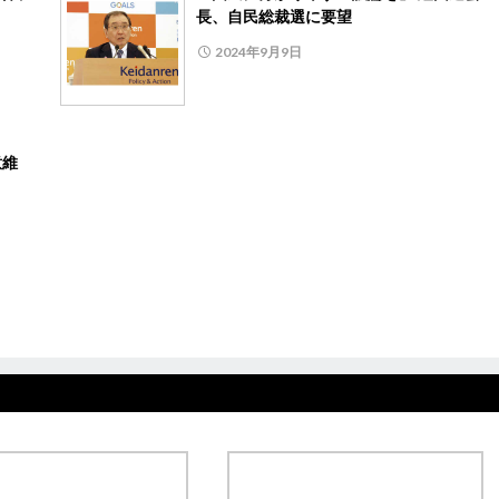
長、自民総裁選に要望
2024年9月9日
意維