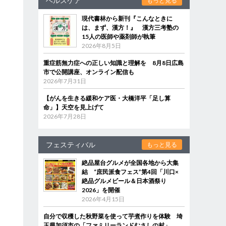
ヘルスケア
もっと見る
現代書林から新刊『こんなときに
は、まず、漢方！』 漢方三考塾の
15人の医師や薬剤師が執筆
2026年8月5日
重症筋無力症への正しい知識と理解を 8月8日広島
市で公開講座、オンライン配信も
2026年7月31日
【がんを生きる緩和ケア医・大橋洋平「足し算
命」】天空を見上げて
2026年7月28日
フェスティバル
もっと見る
絶品屋台グルメが全国各地から大集
結 “庶民派食フェス”第4回「川口×
絶品グルメビール＆日本酒祭り
2026」を開催
2026年4月15日
自分で収穫した秋野菜を使って芋煮作りを体験 埼
玉県加須市の「ファミリーランドむさしの村」