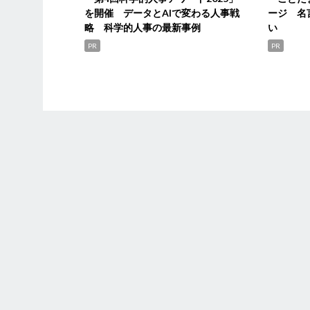
を開催 データとAIで変わる人事戦
ージ 名
略 科学的人事の最新事例
い
PR
PR