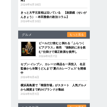
南】
2026年6月18日
きっと大平元首相は泣いている 【政眼鏡（せいが
んきょう）－本田雅俊の政治コラム】
2026年6月10日
グルメ
もっと見る
ビールだけ飲むと倒れる「ふらつく
ビアグラス」発売 “強制的に水を飲
む”仕掛けで適正飲酒を後押し
2026年8月7日
セブン‐イレブン、カレー15商品を一斉投入 名店
監修から冷製うどんまで“夏のカレーフェス”を開催
中
2026年8月6日
横浜高島屋で「韓国市場」がスタート 人気グルメ
から雑貨まで約30ブランドが集結
2026年8月5日