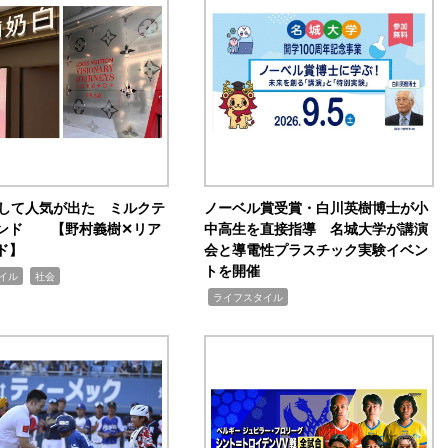
訴して人気が出た ミルクテ
ノーベル賞受賞・白川英樹博士が小
ンド 【野村義樹✕リア
中高生を直接指導 名城大学が講演
ド】
会と導電性プラスチック実験イベン
トを開催
,
イル
社会
,
ライフスタイル