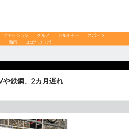
ファッション
グルメ
カルチャー
スポーツ
ス
動画
はばたけラボ
EVや鉄鋼、2カ月遅れ