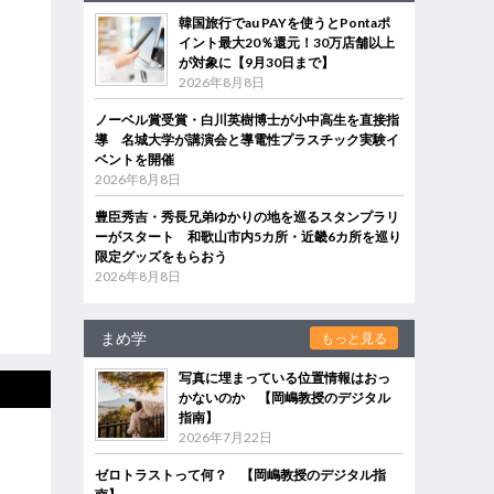
韓国旅行でau PAYを使うとPontaポ
イント最大20％還元！30万店舗以上
が対象に【9月30日まで】
2026年8月8日
ノーベル賞受賞・白川英樹博士が小中高生を直接指
導 名城大学が講演会と導電性プラスチック実験イ
ベントを開催
2026年8月8日
豊臣秀吉・秀長兄弟ゆかりの地を巡るスタンプラリ
ーがスタート 和歌山市内5カ所・近畿6カ所を巡り
限定グッズをもらおう
2026年8月8日
まめ学
もっと見る
写真に埋まっている位置情報はおっ
かないのか 【岡嶋教授のデジタル
指南】
2026年7月22日
ゼロトラストって何？ 【岡嶋教授のデジタル指