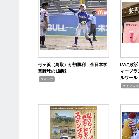
弓ヶ浜（鳥取）が初勝利 全日本学
LVに敗
童野球の1回戦
ィーブラ
ルワール
,
スポーツ
,
ライフスタ