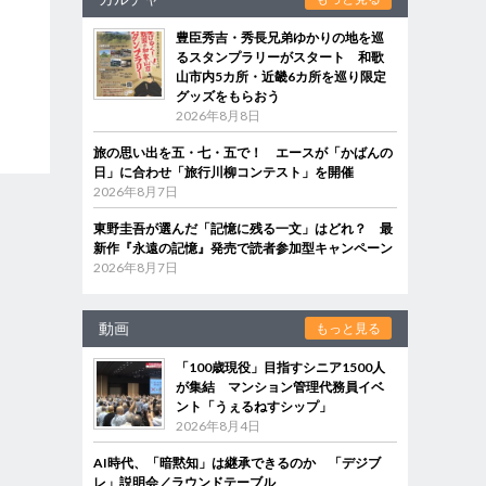
豊臣秀吉・秀長兄弟ゆかりの地を巡
るスタンプラリーがスタート 和歌
山市内5カ所・近畿6カ所を巡り限定
グッズをもらおう
2026年8月8日
旅の思い出を五・七・五で！ エースが「かばんの
日」に合わせ「旅行川柳コンテスト」を開催
2026年8月7日
東野圭吾が選んだ「記憶に残る一文」はどれ？ 最
新作『永遠の記憶』発売で読者参加型キャンペーン
2026年8月7日
動画
もっと見る
「100歳現役」目指すシニア1500人
が集結 マンション管理代務員イベ
ント「うぇるねすシップ」
2026年8月4日
AI時代、「暗黙知」は継承できるのか 「デジブ
レ」説明会／ラウンドテーブル