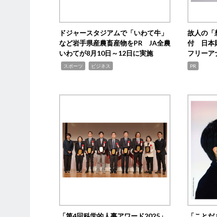
ドジャースタジアムで「いわて牛」
故人の「
など岩手県産農畜産物をPR JA全農
付 日本
いわてが8月10日～12日に実施
フリーア
,
,
スポーツ
ビジネス
PR
「第4回科学的人事アワード2025」
「ことだ