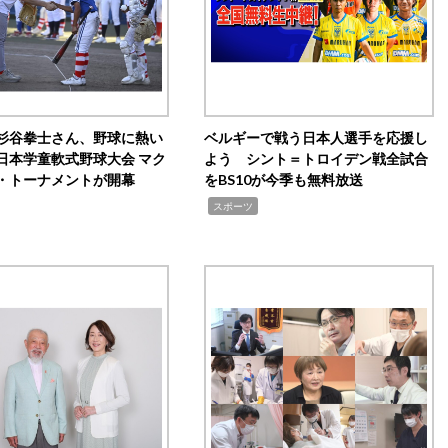
杉谷拳士さん、野球に熱い
ベルギーで戦う日本人選手を応援し
日本学童軟式野球大会 マク
よう シント＝トロイデン戦全試合
・トーナメントが開幕
をBS10が今季も無料放送
,
スポーツ