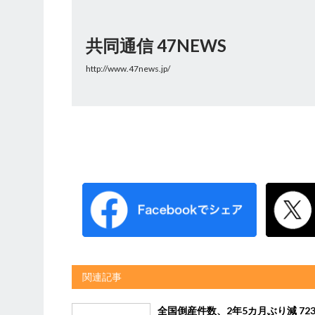
共同通信 47NEWS
http://www.47news.jp/
関連記事
全国倒産件数、2年5カ月ぶり減 72