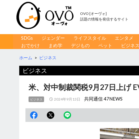
OVO [オーヴォ]
話題の情報を発信するサイト
コンテンツへ移動
検
SDGs
ジェンダー
ライフスタイル
エンタメ
索
おでかけ
まめ学
デジもの
ペット
ビジネ
ホーム
>
ビジネス
ビジネス
米、対中制裁関税9月27日上げ 
共同通信 47NEWS
2024年9月13日
ビジネス