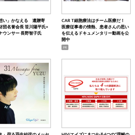
想い」かなえる 遺贈寄
CAR T細胞療法はチーム医療だ！
財団名誉会長 笹川陽平氏×
医療従事者の情熱、患者さんの思い
ナウンサー 長野智子氏
を伝えるドキュメンタリー動画を公
開中
PR
ま」宿る羽生結弦のメッセ
HIV/エイズにまつわる6つの“理解の