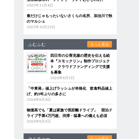
2025年11月4日
春だけじゃもったいないさくらの名所、加治川で秋
のマルシェ
2025年10月23日
ふむふむ
もっと見る
四日市の公害克服の歴史を伝える絵
本『スモックリン』制作プロジェク
ト クラウドファンディングで支援
を募集
2026年8月5日
「中東発」値上げラッシュが本格化 飲食料品値上
げ、約3年ぶりの多さに
2026年8月4日
物価高でも「夏は家族で長距離ドライブ」 宿泊ド
ライブ予算4万円超、渋滞・猛暑への備えも必須
2026年8月3日
カルチャー
もっと見る