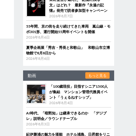
文」はどれ？ 最新作『永遠の記
憶』発売で読者参加型キャンペーン
2026年8月7日
55年間、京の街を走り続けてきた車両 嵐山線・モ
ボ301形、運行開始55周年イベントを開催
2026年8月6日
夏季企画展「秀吉・秀長と和歌山」 和歌山市立博
物館で8月8日から
2026年8月6日
動画
もっと見る
「100歳現役」目指すシニア1500人
が集結 マンション管理代務員イベ
ント「うぇるねすシップ」
2026年8月4日
AI時代、「暗黙知」は継承できるのか 「デジブ
レ」説明会／ラウンドテーブル
2026年8月3日
紀伊勝浦の魅力を堪能 ホテル浦島、日昇館をリニ