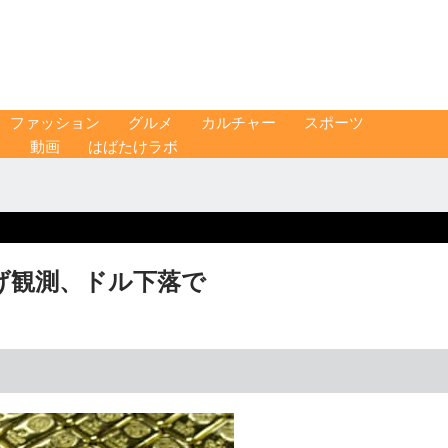
ファッション
グルメ
カルチャー
スポーツ
ス
動画
はばたけラボ
下げ観測、ドル下落で