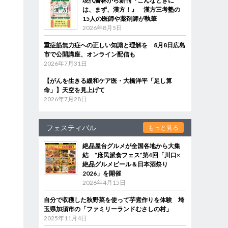
現代書林から新刊『こんなときに
は、まず、漢方！』 漢方三考塾の
15人の医師や薬剤師が執筆
2026年8月5日
重症筋無力症への正しい知識と理解を 8月8日広島
市で公開講座、オンライン配信も
2026年7月31日
【がんを生きる緩和ケア医・大橋洋平「足し算
命」】天空を見上げて
2026年7月28日
フェスティバル
もっと見る
絶品屋台グルメが全国各地から大集
結 “庶民派食フェス”第4回「川口×
絶品グルメビール＆日本酒祭り
2026」を開催
2026年4月15日
自分で収穫した秋野菜を使って芋煮作りを体験 埼
玉県加須市の「ファミリーランドむさしの村」
2025年11月4日