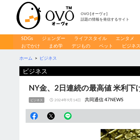
OVO [オーヴォ]
話題の情報を発信するサイト
コンテンツへ移動
検
SDGs
ジェンダー
ライフスタイル
エンタメ
索
おでかけ
まめ学
デジもの
ペット
ビジネ
ホーム
>
ビジネス
ビジネス
NY金、2日連続の最高値 米利
共同通信 47NEWS
2024年9月14日
ビジネス