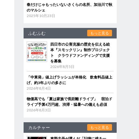
春だけじゃもったいないさくらの名所、加治川で秋
のマルシェ
2025年10月23日
ふむふむ
もっと見る
四日市の公害克服の歴史を伝える絵
本『スモックリン』制作プロジェク
ト クラウドファンディングで支援
を募集
2026年8月5日
「中東発」値上げラッシュが本格化 飲食料品値上
げ、約3年ぶりの多さに
2026年8月4日
物価高でも「夏は家族で長距離ドライブ」 宿泊ド
ライブ予算4万円超、渋滞・猛暑への備えも必須
2026年8月3日
カルチャー
もっと見る
東野圭吾が選んだ「記憶に残る一