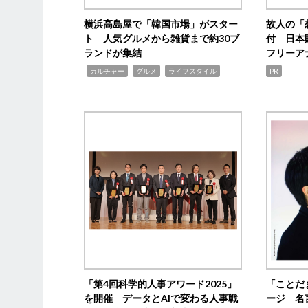
横浜高島屋で「韓国市場」がスター
故人の「
ト 人気グルメから雑貨まで約30ブ
付 日本
ランドが集結
フリーア
,
,
,
カルチャー
グルメ
ライフスタイル
PR
「第4回科学的人事アワード2025」
「ことだ
を開催 データとAIで変わる人事戦
ージ 名