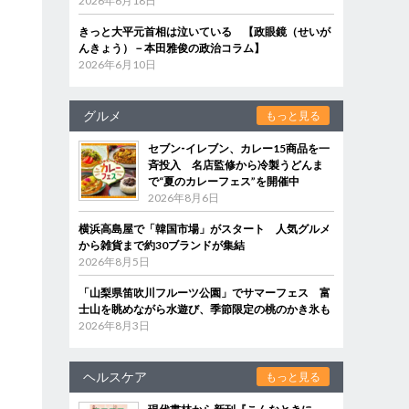
2026年6月18日
きっと大平元首相は泣いている 【政眼鏡（せいが
んきょう）－本田雅俊の政治コラム】
2026年6月10日
グルメ
もっと見る
セブン‐イレブン、カレー15商品を一
斉投入 名店監修から冷製うどんま
で“夏のカレーフェス”を開催中
2026年8月6日
横浜高島屋で「韓国市場」がスタート 人気グルメ
から雑貨まで約30ブランドが集結
2026年8月5日
「山梨県笛吹川フルーツ公園」でサマーフェス 富
士山を眺めながら水遊び、季節限定の桃のかき氷も
2026年8月3日
ヘルスケア
もっと見る