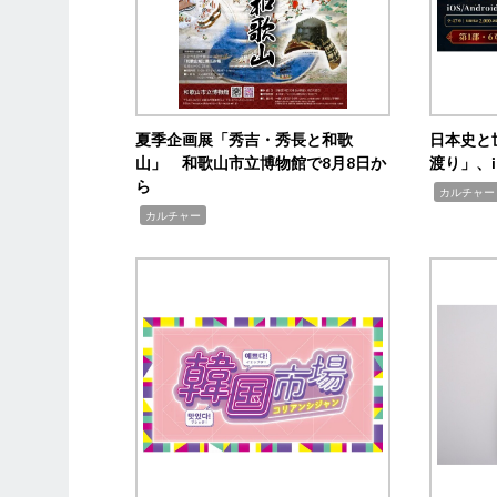
夏季企画展「秀吉・秀長と和歌
日本史と
山」 和歌山市立博物館で8月8日か
渡り」、i
ら
,
カルチャー
,
カルチャー