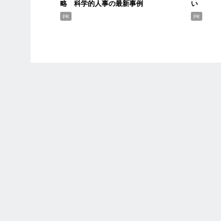
略 科学的人事の最新事例
い
PR
PR