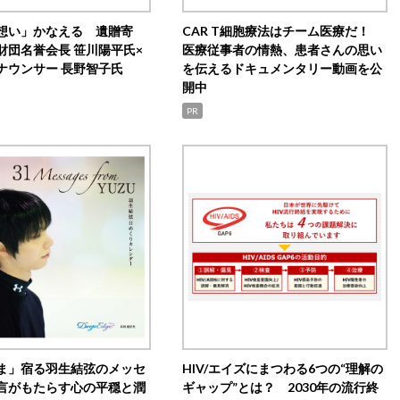
想い」かなえる 遺贈寄
CAR T細胞療法はチーム医療だ！
財団名誉会長 笹川陽平氏×
医療従事者の情熱、患者さんの思い
ナウンサー 長野智子氏
を伝えるドキュメンタリー動画を公
開中
PR
ま」宿る羽生結弦のメッセ
HIV/エイズにまつわる6つの“理解の
言がもたらす心の平穏と潤
ギャップ”とは？ 2030年の流行終