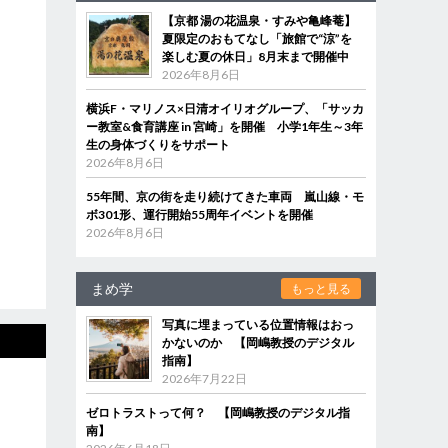
【京都 湯の花温泉・すみや亀峰菴】
夏限定のおもてなし「旅館で“涼”を
楽しむ夏の休日」8月末まで開催中
2026年8月6日
横浜F・マリノス×日清オイリオグループ、「サッカ
ー教室&食育講座 in 宮崎」を開催 小学1年生～3年
生の身体づくりをサポート
2026年8月6日
55年間、京の街を走り続けてきた車両 嵐山線・モ
ボ301形、運行開始55周年イベントを開催
2026年8月6日
まめ学
もっと見る
写真に埋まっている位置情報はおっ
かないのか 【岡嶋教授のデジタル
指南】
2026年7月22日
ゼロトラストって何？ 【岡嶋教授のデジタル指
南】