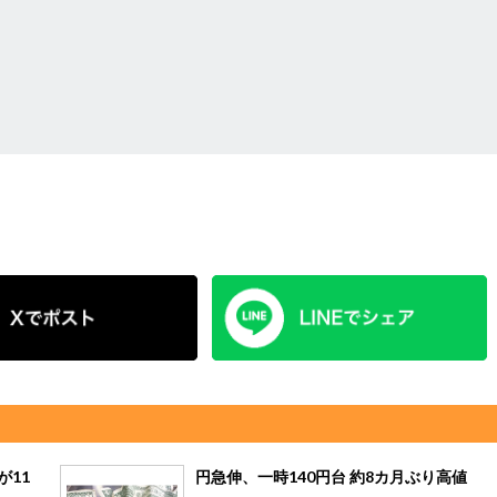
が11
円急伸、一時140円台 約8カ月ぶり高値