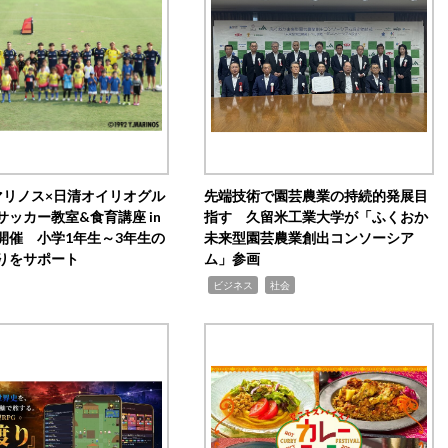
マリノス×日清オイリオグル
先端技術で園芸農業の持続的発展目
サッカー教室&食育講座 in
指す 久留米工業大学が「ふくおか
開催 小学1年生～3年生の
未来型園芸農業創出コンソーシア
りをサポート
ム」参画
,
,
ビジネス
社会