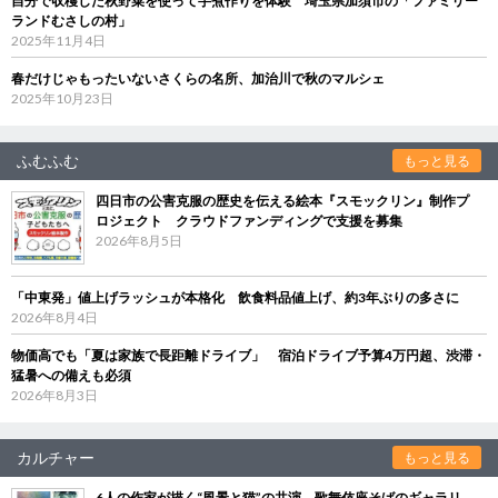
自分で収穫した秋野菜を使って芋煮作りを体験 埼玉県加須市の「ファミリー
ランドむさしの村」
2025年11月4日
春だけじゃもったいないさくらの名所、加治川で秋のマルシェ
2025年10月23日
ふむふむ
もっと見る
四日市の公害克服の歴史を伝える絵本『スモックリン』制作プ
ロジェクト クラウドファンディングで支援を募集
2026年8月5日
「中東発」値上げラッシュが本格化 飲食料品値上げ、約3年ぶりの多さに
2026年8月4日
物価高でも「夏は家族で長距離ドライブ」 宿泊ドライブ予算4万円超、渋滞・
猛暑への備えも必須
2026年8月3日
カルチャー
もっと見る
6人の作家が描く“風景と猫”の共演 歌舞伎座そばのギャラリ