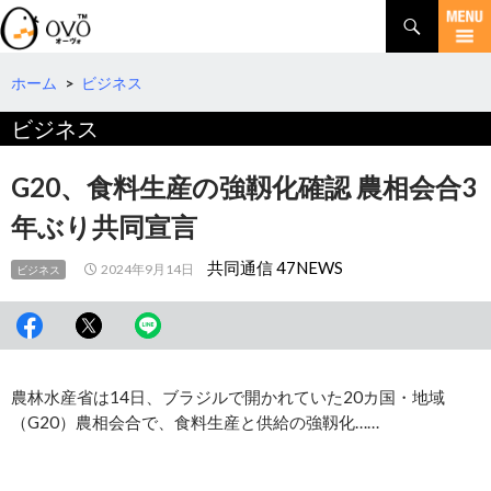
検
索
コ
ン
テ
ホーム
>
ビジネス
ン
ビジネス
ツ
へ
移
G20、食料生産の強靱化確認 農相会合3
動
年ぶり共同宣言
共同通信 47NEWS
2024年9月14日
ビジネス
農林水産省は14日、ブラジルで開かれていた20カ国・地域
（G20）農相会合で、食料生産と供給の強靱化……