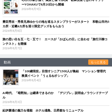
ーYOHAKUで8月20日から開催
2026年8月9日
豊臣秀吉・秀長兄弟ゆかりの地を巡るスタンプラリーがスタート 和歌山市内5
カ所・近畿6カ所を巡り限定グッズをもらおう
2026年8月8日
旅の思い出を五・七・五で！ エースが「かばんの日」に合わせ「旅行川柳コ
ンテスト」を開催
2026年8月7日
動画
もっと見る
「100歳現役」目指すシニア1500人が集結 マンション管理代
務員イベント「うぇるねすシップ」
2026年8月4日
AI時代、「暗黙知」は継承できるのか 「デジブレ」説明会／ラウンドテーブ
ル
2026年8月3日
紀伊勝浦の魅力を堪能 ホテル浦島、日昇館をリニューアル