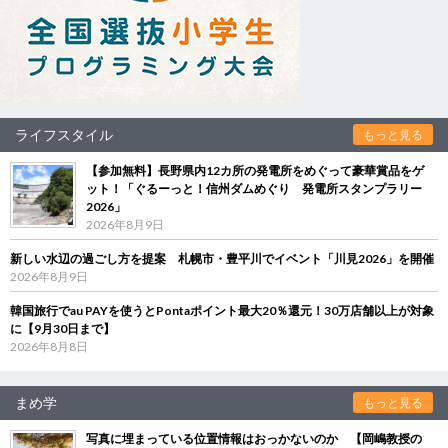
ライフスタイル
もっと見る
【参加無料】長野県内12カ所の発電所をめぐって豪華賞品をゲ
ット！「ぐるーっと！信州ダムめぐり 発電所スタンプラリー
2026」
2026年8月9日
新しい水辺の過ごし方を提案 札幌市・豊平川でイベント「川見2026」を開催
2026年8月9日
韓国旅行でau PAYを使うとPontaポイント最大20％還元！30万店舗以上が対象
に【9月30日まで】
2026年8月8日
まめ学
もっと見る
写真に埋まっている位置情報はおっかないのか 【岡嶋教授の