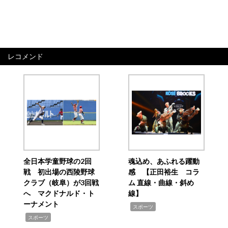
レコメンド
全日本学童野球の2回
魂込め、あふれる躍動
戦 初出場の西陵野球
感 【正田裕生 コラ
クラブ（岐阜）が3回戦
ム 直線・曲線・斜め
へ マクドナルド・ト
線】
ーナメント
,
スポーツ
,
スポーツ