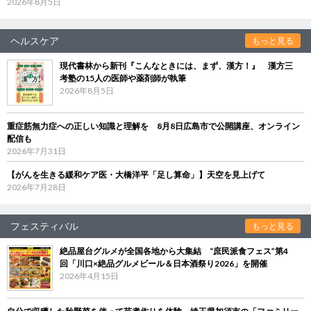
2026年8月5日
ヘルスケア
もっと見る
現代書林から新刊『こんなときには、まず、漢方！』 漢方三
考塾の15人の医師や薬剤師が執筆
2026年8月5日
重症筋無力症への正しい知識と理解を 8月8日広島市で公開講座、オンライン
配信も
2026年7月31日
【がんを生きる緩和ケア医・大橋洋平「足し算命」】天空を見上げて
2026年7月28日
フェスティバル
もっと見る
絶品屋台グルメが全国各地から大集結 “庶民派食フェス”第4
回「川口×絶品グルメビール＆日本酒祭り2026」を開催
2026年4月15日