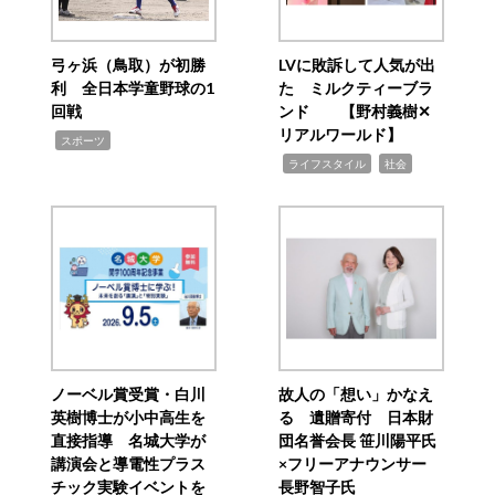
弓ヶ浜（鳥取）が初勝
LVに敗訴して人気が出
利 全日本学童野球の1
た ミルクティーブラ
回戦
ンド 【野村義樹✕
リアルワールド】
,
スポーツ
,
,
ライフスタイル
社会
ノーベル賞受賞・白川
故人の「想い」かなえ
英樹博士が小中高生を
る 遺贈寄付 日本財
直接指導 名城大学が
団名誉会長 笹川陽平氏
講演会と導電性プラス
×フリーアナウンサー
チック実験イベントを
長野智子氏