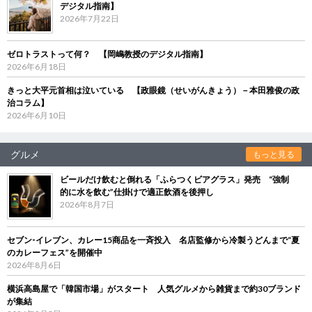
デジタル指南】
2026年7月22日
ゼロトラストって何？ 【岡嶋教授のデジタル指南】
2026年6月18日
きっと大平元首相は泣いている 【政眼鏡（せいがんきょう）－本田雅俊の政
治コラム】
2026年6月10日
グルメ
もっと見る
ビールだけ飲むと倒れる「ふらつくビアグラス」発売 “強制
的に水を飲む”仕掛けで適正飲酒を後押し
2026年8月7日
セブン‐イレブン、カレー15商品を一斉投入 名店監修から冷製うどんまで“夏
のカレーフェス”を開催中
2026年8月6日
横浜高島屋で「韓国市場」がスタート 人気グルメから雑貨まで約30ブランド
が集結