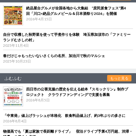
絶品屋台グルメが全国各地から大集結 “庶民派食フェス”第4
回「川口×絶品グルメビール＆日本酒祭り2026」を開催
2026年4月15日
自分で収穫した秋野菜を使って芋煮作りを体験 埼玉県加須市の「ファミリー
ランドむさしの村」
2025年11月4日
春だけじゃもったいないさくらの名所、加治川で秋のマルシェ
2025年10月23日
ふむふむ
もっと見る
四日市の公害克服の歴史を伝える絵本『スモックリン』制作プ
ロジェクト クラウドファンディングで支援を募集
2026年8月5日
「中東発」値上げラッシュが本格化 飲食料品値上げ、約3年ぶりの多さに
2026年8月4日
物価高でも「夏は家族で長距離ドライブ」 宿泊ドライブ予算4万円超、渋滞・