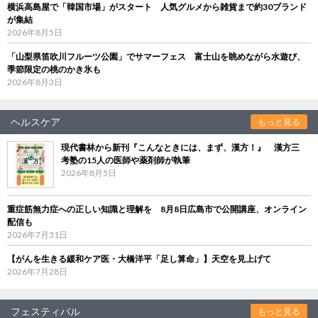
横浜高島屋で「韓国市場」がスタート 人気グルメから雑貨まで約30ブランド
が集結
2026年8月5日
「山梨県笛吹川フルーツ公園」でサマーフェス 富士山を眺めながら水遊び、
季節限定の桃のかき氷も
2026年8月3日
ヘルスケア
もっと見る
現代書林から新刊『こんなときには、まず、漢方！』 漢方三
考塾の15人の医師や薬剤師が執筆
2026年8月5日
重症筋無力症への正しい知識と理解を 8月8日広島市で公開講座、オンライン
配信も
2026年7月31日
【がんを生きる緩和ケア医・大橋洋平「足し算命」】天空を見上げて
2026年7月28日
フェスティバル
もっと見る