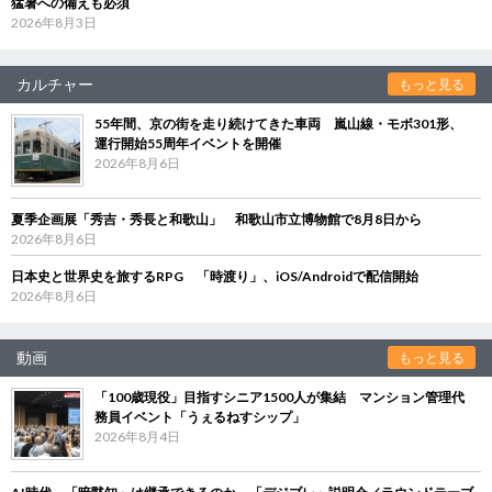
猛暑への備えも必須
2026年8月3日
カルチャー
もっと見る
55年間、京の街を走り続けてきた車両 嵐山線・モボ301形、
運行開始55周年イベントを開催
2026年8月6日
夏季企画展「秀吉・秀長と和歌山」 和歌山市立博物館で8月8日から
2026年8月6日
日本史と世界史を旅するRPG 「時渡り」、iOS/Androidで配信開始
2026年8月6日
動画
もっと見る
「100歳現役」目指すシニア1500人が集結 マンション管理代
務員イベント「うぇるねすシップ」
2026年8月4日