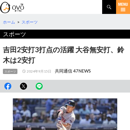
検
索
コ
ン
テ
ホーム
>
スポーツ
ン
スポーツ
ツ
へ
移
吉田2安打3打点の活躍 大谷無安打、鈴
動
木は2安打
共同通信 47NEWS
2024年9月15日
スポーツ