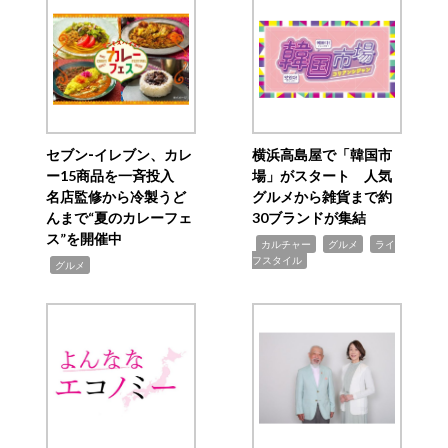
セブン‐イレブン、カレ
横浜高島屋で「韓国市
ー15商品を一斉投入
場」がスタート 人気
名店監修から冷製うど
グルメから雑貨まで約
んまで“夏のカレーフェ
30ブランドが集結
ス”を開催中
,
,
,
カルチャー
グルメ
ライ
フスタイル
,
グルメ