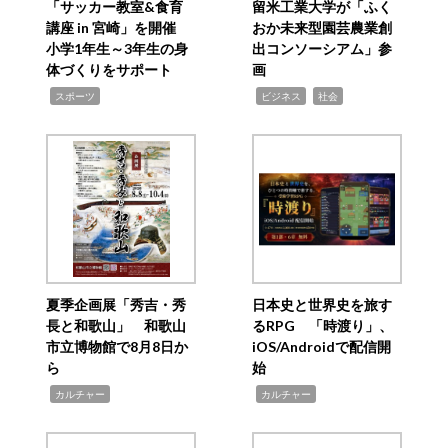
「サッカー教室&食育
留米工業大学が「ふく
講座 in 宮崎」を開催
おか未来型園芸農業創
小学1年生～3年生の身
出コンソーシアム」参
体づくりをサポート
画
,
,
,
スポーツ
ビジネス
社会
夏季企画展「秀吉・秀
日本史と世界史を旅す
長と和歌山」 和歌山
るRPG 「時渡り」、
市立博物館で8月8日か
iOS/Androidで配信開
ら
始
,
,
カルチャー
カルチャー