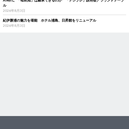
AI時代、「暗黙知」は継承できるのか 「デジブレ」説明会／ラウンドテーブ
ル
2026年8月3日
紀伊勝浦の魅力を堪能 ホテル浦島、日昇館をリニューアル
2026年8月3日