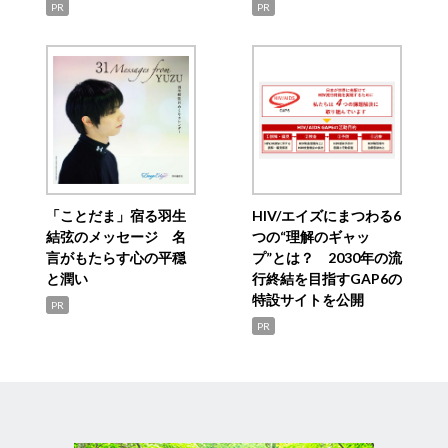
PR
PR
「ことだま」宿る羽生
HIV/エイズにまつわる6
結弦のメッセージ 名
つの“理解のギャッ
言がもたらす心の平穏
プ”とは？ 2030年の流
と潤い
行終結を目指すGAP6の
特設サイトを公開
PR
PR