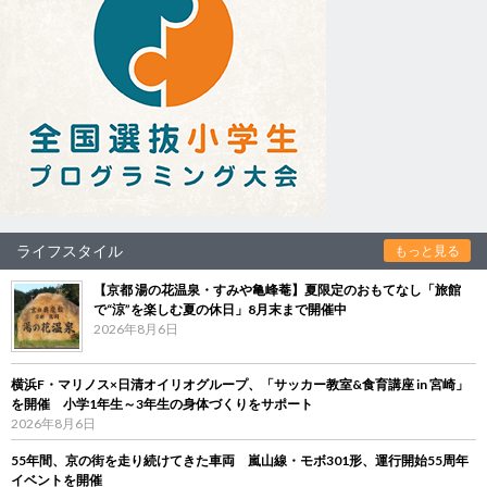
ライフスタイル
もっと見る
【京都 湯の花温泉・すみや亀峰菴】夏限定のおもてなし「旅館
で“涼”を楽しむ夏の休日」8月末まで開催中
2026年8月6日
横浜F・マリノス×日清オイリオグループ、「サッカー教室&食育講座 in 宮崎」
を開催 小学1年生～3年生の身体づくりをサポート
2026年8月6日
55年間、京の街を走り続けてきた車両 嵐山線・モボ301形、運行開始55周年
イベントを開催