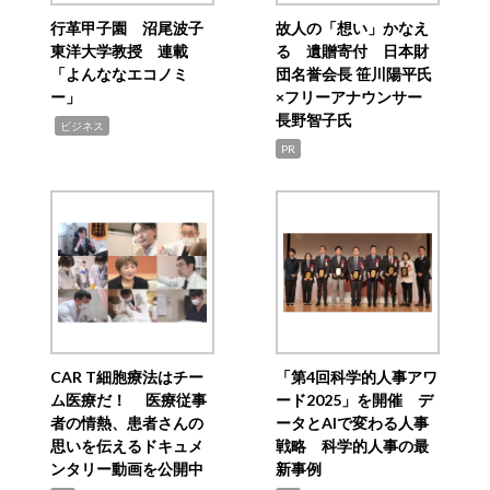
行革甲子園 沼尾波子
故人の「想い」かなえ
東洋大学教授 連載
る 遺贈寄付 日本財
「よんななエコノミ
団名誉会長 笹川陽平氏
ー」
×フリーアナウンサー
長野智子氏
,
ビジネス
PR
CAR T細胞療法はチー
「第4回科学的人事アワ
ム医療だ！ 医療従事
ード2025」を開催 デ
者の情熱、患者さんの
ータとAIで変わる人事
思いを伝えるドキュメ
戦略 科学的人事の最
ンタリー動画を公開中
新事例