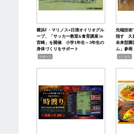
横浜F・マリノス×日清オイリオグル
先端技術
ープ、「サッカー教室&食育講座 in
指す 久
宮崎」を開催 小学1年生～3年生の
未来型園
身体づくりをサポート
ム」参画
,
,
,
スポーツ
ビジネス