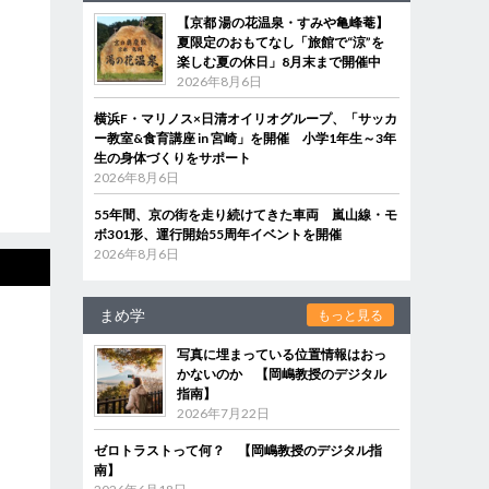
【京都 湯の花温泉・すみや亀峰菴】
夏限定のおもてなし「旅館で“涼”を
楽しむ夏の休日」8月末まで開催中
2026年8月6日
横浜F・マリノス×日清オイリオグループ、「サッカ
ー教室&食育講座 in 宮崎」を開催 小学1年生～3年
生の身体づくりをサポート
2026年8月6日
55年間、京の街を走り続けてきた車両 嵐山線・モ
ボ301形、運行開始55周年イベントを開催
2026年8月6日
まめ学
もっと見る
写真に埋まっている位置情報はおっ
かないのか 【岡嶋教授のデジタル
指南】
2026年7月22日
ゼロトラストって何？ 【岡嶋教授のデジタル指
南】