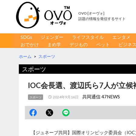
OVO [オーヴォ]
話題の情報を発信するサイト
コンテンツへ移動
検
SDGs
ジェンダー
ライフスタイル
エンタメ
索
おでかけ
まめ学
デジもの
ペット
ビジネ
ホーム
>
スポーツ
スポーツ
IOC会長選、渡辺氏ら7人が立候
共同通信 47NEWS
2024年9月16日
スポーツ
【ジュネーブ共同】国際オリンピック委員会（IOC