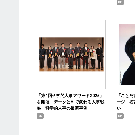
PR
「第4回科学的人事アワード2025」
「ことだ
を開催 データとAIで変わる人事戦
ージ 名
略 科学的人事の最新事例
い
PR
PR