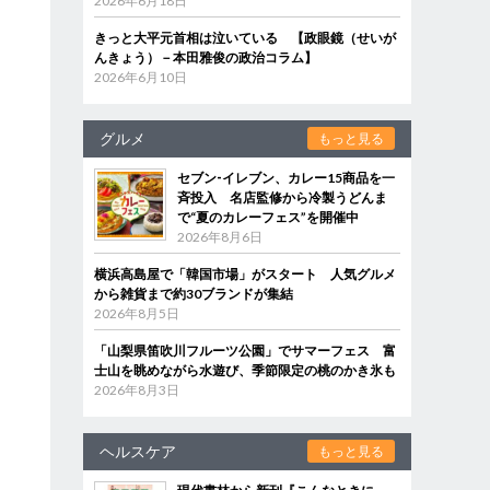
2026年6月18日
きっと大平元首相は泣いている 【政眼鏡（せいが
んきょう）－本田雅俊の政治コラム】
2026年6月10日
グルメ
もっと見る
セブン‐イレブン、カレー15商品を一
斉投入 名店監修から冷製うどんま
で“夏のカレーフェス”を開催中
2026年8月6日
横浜高島屋で「韓国市場」がスタート 人気グルメ
から雑貨まで約30ブランドが集結
2026年8月5日
「山梨県笛吹川フルーツ公園」でサマーフェス 富
士山を眺めながら水遊び、季節限定の桃のかき氷も
2026年8月3日
ヘルスケア
もっと見る