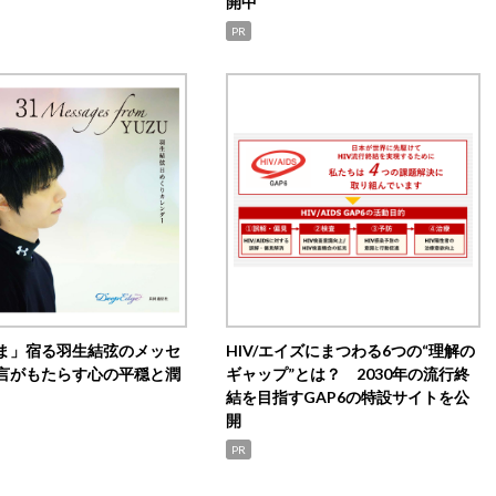
開中
PR
ま」宿る羽生結弦のメッセ
HIV/エイズにまつわる6つの“理解の
言がもたらす心の平穏と潤
ギャップ”とは？ 2030年の流行終
結を目指すGAP6の特設サイトを公
開
PR