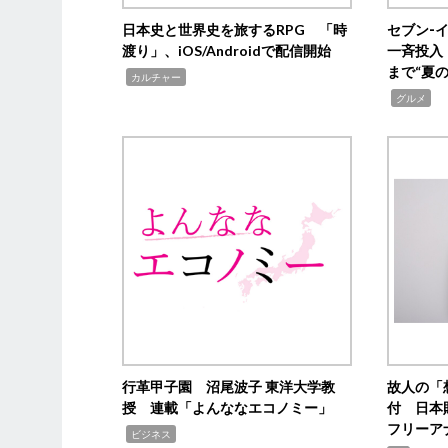
日本史と世界史を旅するRPG 「時
セブン‐
渡り」、iOS/Androidで配信開始
一斉投入
まで“夏
,
カルチャー
,
グルメ
行革甲子園 沼尾波子 東洋大学教
故人の「
授 連載「よんななエコノミー」
付 日本
フリーア
,
ビジネス