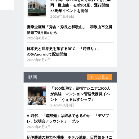
両 嵐山線・モボ301形、運行開始
55周年イベントを開催
2026年8月6日
夏季企画展「秀吉・秀長と和歌山」 和歌山市立博
物館で8月8日から
2026年8月6日
日本史と世界史を旅するRPG 「時渡り」、
iOS/Androidで配信開始
2026年8月6日
動画
もっと見る
「100歳現役」目指すシニア1500人
が集結 マンション管理代務員イベ
ント「うぇるねすシップ」
2026年8月4日
AI時代、「暗黙知」は継承できるのか 「デジブ
レ」説明会／ラウンドテーブル
2026年8月3日
紀伊勝浦の魅力を堪能 ホテル浦島、日昇館をリニ