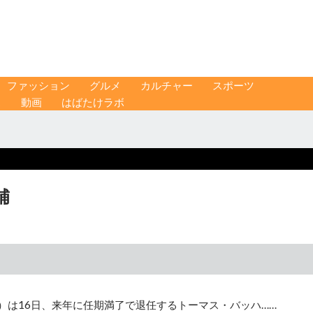
ファッション
グルメ
カルチャー
スポーツ
ス
動画
はばたけラボ
補
）は16日、来年に任期満了で退任するトーマス・バッハ……