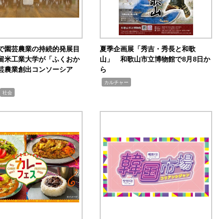
で園芸農業の持続的発展目
夏季企画展「秀吉・秀長と和歌
留米工業大学が「ふくおか
山」 和歌山市立博物館で8月8日か
芸農業創出コンソーシア
ら
,
カルチャー
社会