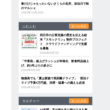
春だけじゃもったいないさくらの名所、加治川で秋
のマルシェ
2025年10月23日
ふむふむ
もっと見る
四日市の公害克服の歴史を伝える絵
本『スモックリン』制作プロジェク
ト クラウドファンディングで支援
を募集
2026年8月5日
「中東発」値上げラッシュが本格化 飲食料品値上
げ、約3年ぶりの多さに
2026年8月4日
物価高でも「夏は家族で長距離ドライブ」 宿泊ド
ライブ予算4万円超、渋滞・猛暑への備えも必須
2026年8月3日
カルチャー
もっと見る
55年間、京の街を走り続けてきた車