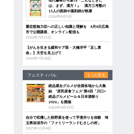
現代書林から新刊『こんなときに
は、まず、漢方！』 漢方三考塾の
15人の医師や薬剤師が執筆
2026年8月5日
重症筋無力症への正しい知識と理解を 8月8日広島
市で公開講座、オンライン配信も
2026年7月31日
【がんを生きる緩和ケア医・大橋洋平「足し算
命」】天空を見上げて
2026年7月28日
フェスティバル
もっと見る
絶品屋台グルメが全国各地から大集
結 “庶民派食フェス”第4回「川口×
絶品グルメビール＆日本酒祭り
2026」を開催
2026年4月15日
自分で収穫した秋野菜を使って芋煮作りを体験 埼
玉県加須市の「ファミリーランドむさしの村」
2025年11月4日