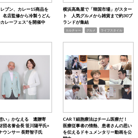
イレブン、カレー15商品を
横浜高島屋で「韓国市場」がスター
 名店監修から冷製うどん
ト 人気グルメから雑貨まで約30ブ
のカレーフェス”を開催中
ランドが集結
,
,
,
カルチャー
グルメ
ライフスタイル
想い」かなえる 遺贈寄
CAR T細胞療法はチーム医療だ！
財団名誉会長 笹川陽平氏×
医療従事者の情熱、患者さんの思い
ナウンサー 長野智子氏
を伝えるドキュメンタリー動画を公