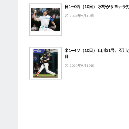
日1―0西（10日） 水野がサヨナラ
2024年9月10日
楽1―4ソ（10日） 山川31号、石川
目
2024年9月10日