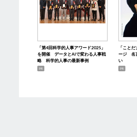
「第4回科学的人事アワード2025」
「ことだ
を開催 データとAIで変わる人事戦
ージ 名
略 科学的人事の最新事例
い
PR
PR