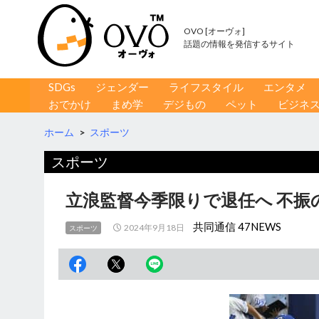
OVO [オーヴォ]
話題の情報を発信するサイト
コンテンツへ移動
検
SDGs
ジェンダー
ライフスタイル
エンタメ
索
おでかけ
まめ学
デジもの
ペット
ビジネ
ホーム
>
スポーツ
スポーツ
立浪監督今季限りで退任へ 不振
共同通信 47NEWS
2024年9月18日
スポーツ