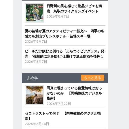
日野川の風を感じて絶品ジビエも満
喫 鳥取のサイクリングイベント
2026年8月7日
夏の苗場が夏のアクティビティー拡充へ 四季の各
魅力を創出プリンスホテル・苗場スキー場
2026年8月7日
ビールだけ飲むと倒れる「ふらつくビアグラス」発
売 “強制的に水を飲む”仕掛けで適正飲酒を後押し
2026年8月7日
まめ学
もっと見る
写真に埋まっている位置情報はおっ
かないのか 【岡嶋教授のデジタル
指南】
2026年7月22日
ゼロトラストって何？ 【岡嶋教授のデジタル指
南】
2026年6月18日