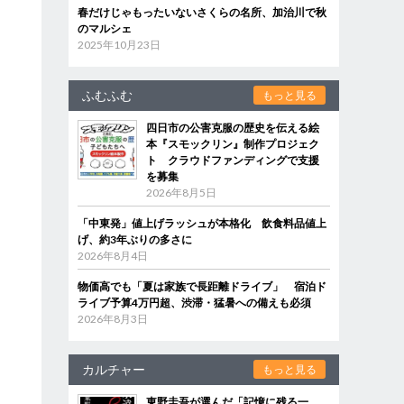
春だけじゃもったいないさくらの名所、加治川で秋
のマルシェ
2025年10月23日
ふむふむ
もっと見る
四日市の公害克服の歴史を伝える絵
本『スモックリン』制作プロジェク
ト クラウドファンディングで支援
を募集
2026年8月5日
「中東発」値上げラッシュが本格化 飲食料品値上
げ、約3年ぶりの多さに
2026年8月4日
物価高でも「夏は家族で長距離ドライブ」 宿泊ド
ライブ予算4万円超、渋滞・猛暑への備えも必須
2026年8月3日
カルチャー
もっと見る
東野圭吾が選んだ「記憶に残る一