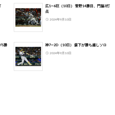
打
広1―6巨（10日） 菅野14勝目、門脇3打
点
2024年9月10日
が5勝
神7―2D（10日） 森下が勝ち越しソロ
2024年9月10日