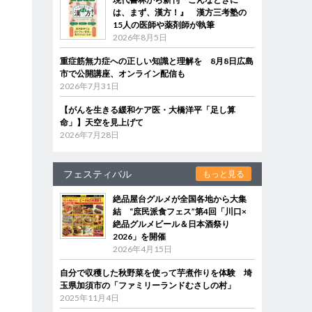
は、まず、漢方！』 漢方三考塾の
15人の医師や薬剤師が執筆
2026年8月5日
重症筋無力症への正しい知識と理解を 8月8日広島
市で公開講座、オンライン配信も
2026年7月31日
【がんを生きる緩和ケア医・大橋洋平「足し算
命」】天空を見上げて
2026年7月28日
フェスティバル
もっと見る
絶品屋台グルメが全国各地から大集
結 “庶民派食フェス”第4回「川口×
絶品グルメビール＆日本酒祭り
2026」を開催
2026年4月15日
自分で収穫した秋野菜を使って芋煮作りを体験 埼
玉県加須市の「ファミリーランドむさしの村」
2025年11月4日