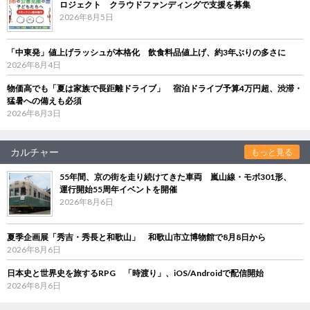
ロジェクト クラウドファンディングで支援を募集
2026年8月5日
「中東発」値上げラッシュが本格化 飲食料品値上げ、約3年ぶりの多さに
2026年8月4日
物価高でも「夏は家族で長距離ドライブ」 宿泊ドライブ予算4万円超、渋滞・
猛暑への備えも必須
2026年8月3日
カルチャー
もっと見る
55年間、京の街を走り続けてきた車両 嵐山線・モボ301形、
運行開始55周年イベントを開催
2026年8月6日
夏季企画展「秀吉・秀長と和歌山」 和歌山市立博物館で8月8日から
2026年8月6日
日本史と世界史を旅するRPG 「時渡り」、iOS/Androidで配信開始
2026年8月6日