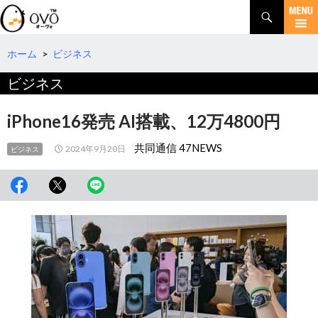
検
索
コ
ン
テ
ホーム
>
ビジネス
ン
ビジネス
ツ
へ
移
iPhone16発売 AI搭載、12万4800円
動
共同通信 47NEWS
2024年9月20日
ビジネス