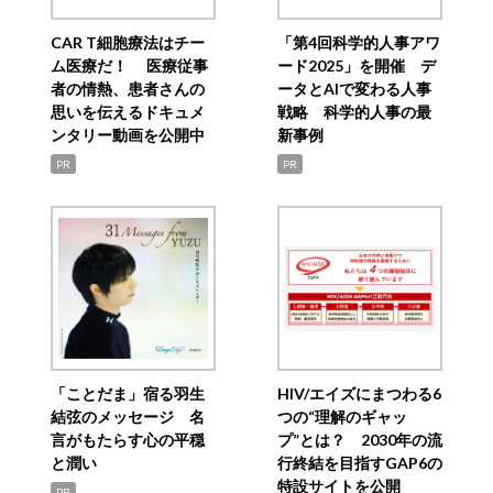
CAR T細胞療法はチー
「第4回科学的人事アワ
ム医療だ！ 医療従事
ード2025」を開催 デ
者の情熱、患者さんの
ータとAIで変わる人事
思いを伝えるドキュメ
戦略 科学的人事の最
ンタリー動画を公開中
新事例
PR
PR
「ことだま」宿る羽生
HIV/エイズにまつわる6
結弦のメッセージ 名
つの“理解のギャッ
言がもたらす心の平穏
プ”とは？ 2030年の流
と潤い
行終結を目指すGAP6の
特設サイトを公開
PR