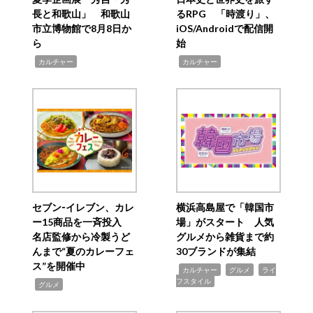
長と和歌山」 和歌山
るRPG 「時渡り」、
市立博物館で8月8日か
iOS/Androidで配信開
ら
始
,
,
カルチャー
カルチャー
セブン‐イレブン、カレ
横浜高島屋で「韓国市
ー15商品を一斉投入
場」がスタート 人気
名店監修から冷製うど
グルメから雑貨まで約
んまで“夏のカレーフェ
30ブランドが集結
ス”を開催中
,
,
,
カルチャー
グルメ
ライ
フスタイル
,
グルメ