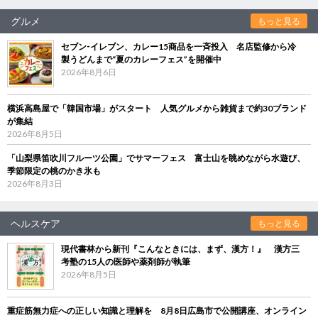
グルメ
もっと見る
セブン‐イレブン、カレー15商品を一斉投入 名店監修から冷
製うどんまで“夏のカレーフェス”を開催中
2026年8月6日
横浜高島屋で「韓国市場」がスタート 人気グルメから雑貨まで約30ブランド
が集結
2026年8月5日
「山梨県笛吹川フルーツ公園」でサマーフェス 富士山を眺めながら水遊び、
季節限定の桃のかき氷も
2026年8月3日
ヘルスケア
もっと見る
現代書林から新刊『こんなときには、まず、漢方！』 漢方三
考塾の15人の医師や薬剤師が執筆
2026年8月5日
重症筋無力症への正しい知識と理解を 8月8日広島市で公開講座、オンライン