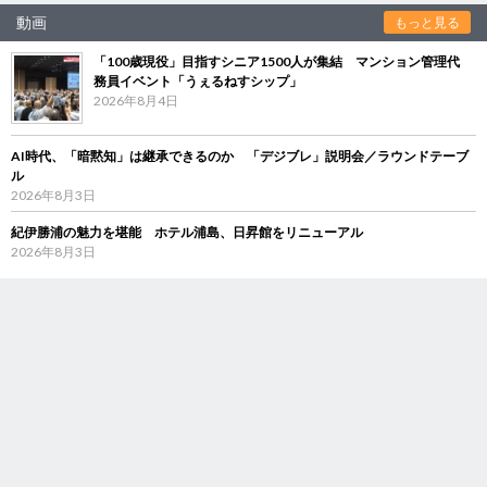
動画
もっと見る
「100歳現役」目指すシニア1500人が集結 マンション管理代
務員イベント「うぇるねすシップ」
2026年8月4日
AI時代、「暗黙知」は継承できるのか 「デジブレ」説明会／ラウンドテーブ
ル
2026年8月3日
紀伊勝浦の魅力を堪能 ホテル浦島、日昇館をリニューアル
2026年8月3日