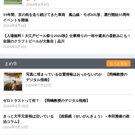
2026年8月6日
55年間、京の街を走り続けてきた車両 嵐山線・モボ301形、運行開始55周年
イベントを開催
2026年8月6日
【入場無料！大江戸ビール祭り2026秋】仕事帰りの一杯や週末の昼飲みにも！
全国のクラフトビールが大集合｜品川
2026年8月6日
まめ学
もっと見る
写真に埋まっている位置情報はおっかないのか 【岡嶋教授の
デジタル指南】
2026年7月22日
ゼロトラストって何？ 【岡嶋教授のデジタル指南】
2026年6月18日
きっと大平元首相は泣いている 【政眼鏡（せいがんきょう）－本田雅俊の政
治コラム】
2026年6月10日