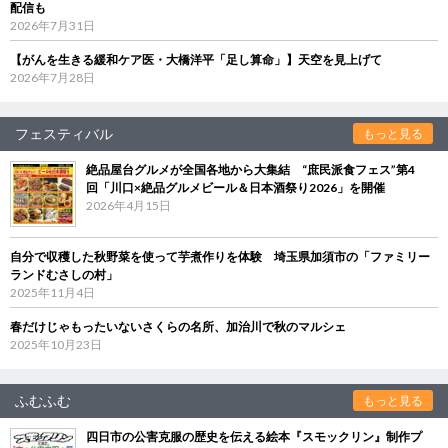
配信も
2026年7月31日
【がんを生きる緩和ケア医・大橋洋平「足し算命」】天空を見上げて
2026年7月28日
フェスティバル
もっと見る
絶品屋台グルメが全国各地から大集結 “庶民派食フェス”第4
回「川口×絶品グルメビール＆日本酒祭り2026」を開催
2026年4月15日
自分で収穫した秋野菜を使って芋煮作りを体験 埼玉県加須市の「ファミリー
ランドむさしの村」
2025年11月4日
春だけじゃもったいないさくらの名所、加治川で秋のマルシェ
2025年10月23日
ふむふむ
もっと見る
四日市の公害克服の歴史を伝える絵本『スモックリン』制作プ