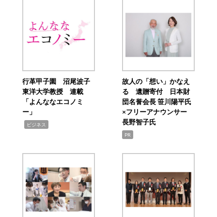
行革甲子園 沼尾波子
故人の「想い」かなえ
東洋大学教授 連載
る 遺贈寄付 日本財
「よんななエコノミ
団名誉会長 笹川陽平氏
ー」
×フリーアナウンサー
長野智子氏
,
ビジネス
PR