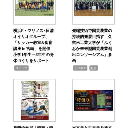
横浜F・マリノス×日清
先端技術で園芸農業の
オイリオグループ、
持続的発展目指す 久
「サッカー教室&食育
留米工業大学が「ふく
講座 in 宮崎」を開催
おか未来型園芸農業創
小学1年生～3年生の身
出コンソーシアム」参
体づくりをサポート
画
,
,
,
スポーツ
ビジネス
社会
夏季企画展「秀吉・秀
日本史と世界史を旅す