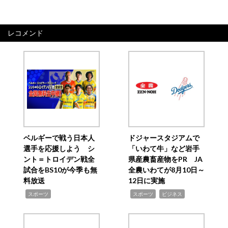
レコメンド
ベルギーで戦う日本人
ドジャースタジアムで
選手を応援しよう シ
「いわて牛」など岩手
ント＝トロイデン戦全
県産農畜産物をPR JA
試合をBS10が今季も無
全農いわてが8月10日～
料放送
12日に実施
,
,
,
スポーツ
スポーツ
ビジネス