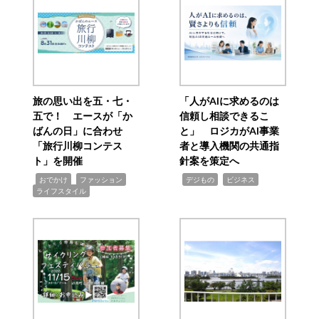
旅の思い出を五・七・
「人がAIに求めるのは
五で！ エースが「か
信頼し相談できるこ
ばんの日」に合わせ
と」 ロジカがAI事業
「旅行川柳コンテス
者と導入機関の共通指
ト」を開催
針案を策定へ
,
,
,
,
,
おでかけ
ファッション
デジもの
ビジネス
ライフスタイル