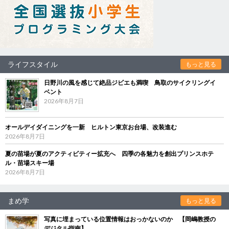
ライフスタイル
もっと見る
日野川の風を感じて絶品ジビエも満喫 鳥取のサイクリングイ
ベント
2026年8月7日
オールデイダイニングを一新 ヒルトン東京お台場、改装進む
2026年8月7日
夏の苗場が夏のアクティビティー拡充へ 四季の各魅力を創出プリンスホテ
ル・苗場スキー場
2026年8月7日
まめ学
もっと見る
写真に埋まっている位置情報はおっかないのか 【岡嶋教授の
デジタル指南】