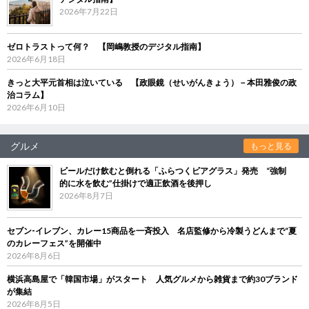
2026年7月22日
ゼロトラストって何？ 【岡嶋教授のデジタル指南】
2026年6月18日
きっと大平元首相は泣いている 【政眼鏡（せいがんきょう）－本田雅俊の政
治コラム】
2026年6月10日
グルメ
もっと見る
ビールだけ飲むと倒れる「ふらつくビアグラス」発売 “強制
的に水を飲む”仕掛けで適正飲酒を後押し
2026年8月7日
セブン‐イレブン、カレー15商品を一斉投入 名店監修から冷製うどんまで“夏
のカレーフェス”を開催中
2026年8月6日
横浜高島屋で「韓国市場」がスタート 人気グルメから雑貨まで約30ブランド
が集結
2026年8月5日