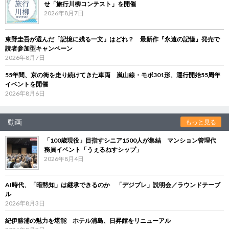
せ「旅行川柳コンテスト」を開催
2026年8月7日
東野圭吾が選んだ「記憶に残る一文」はどれ？ 最新作『永遠の記憶』発売で
読者参加型キャンペーン
2026年8月7日
55年間、京の街を走り続けてきた車両 嵐山線・モボ301形、運行開始55周年
イベントを開催
2026年8月6日
動画
もっと見る
「100歳現役」目指すシニア1500人が集結 マンション管理代
務員イベント「うぇるねすシップ」
2026年8月4日
AI時代、「暗黙知」は継承できるのか 「デジブレ」説明会／ラウンドテーブ
ル
2026年8月3日
紀伊勝浦の魅力を堪能 ホテル浦島、日昇館をリニューアル