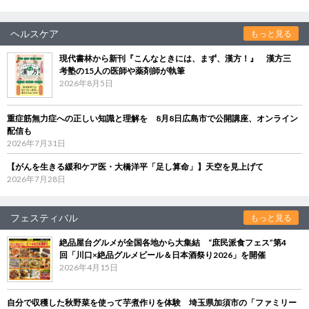
ヘルスケア
もっと見る
現代書林から新刊『こんなときには、まず、漢方！』 漢方三
考塾の15人の医師や薬剤師が執筆
2026年8月5日
重症筋無力症への正しい知識と理解を 8月8日広島市で公開講座、オンライン
配信も
2026年7月31日
【がんを生きる緩和ケア医・大橋洋平「足し算命」】天空を見上げて
2026年7月28日
フェスティバル
もっと見る
絶品屋台グルメが全国各地から大集結 “庶民派食フェス”第4
回「川口×絶品グルメビール＆日本酒祭り2026」を開催
2026年4月15日
自分で収穫した秋野菜を使って芋煮作りを体験 埼玉県加須市の「ファミリー