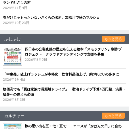
ランドむさしの村」
2025年11月4日
春だけじゃもったいないさくらの名所、加治川で秋のマルシェ
2025年10月23日
ふむふむ
もっと見る
四日市の公害克服の歴史を伝える絵本『スモックリン』制作プ
ロジェクト クラウドファンディングで支援を募集
2026年8月5日
「中東発」値上げラッシュが本格化 飲食料品値上げ、約3年ぶりの多さに
2026年8月4日
物価高でも「夏は家族で長距離ドライブ」 宿泊ドライブ予算4万円超、渋滞・
猛暑への備えも必須
2026年8月3日
カルチャー
もっと見る
旅の思い出を五・七・五で！ エースが「かばんの日」に合わ