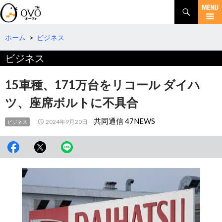
検
索
コ
ン
テ
ホーム
>
ビジネス
ン
ビジネス
ツ
へ
移
15車種、171万台をリコール ダイハ
動
ツ、座席ボルトに不具合
共同通信 47NEWS
2024年9月20日
ビジネス