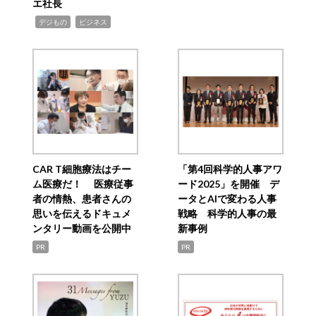
エ社長
,
,
デジもの
ビジネス
CAR T細胞療法はチー
「第4回科学的人事アワ
ム医療だ！ 医療従事
ード2025」を開催 デ
者の情熱、患者さんの
ータとAIで変わる人事
思いを伝えるドキュメ
戦略 科学的人事の最
ンタリー動画を公開中
新事例
PR
PR