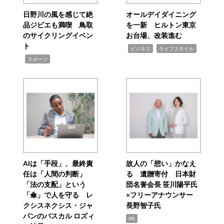
日野川の風を感じて絶
オールデイダイニング
品ジビエも満喫 鳥取
を一新 ヒルトン東京
のサイクリングイベン
お台場、改装進む
ト
,
,
ビジネス
ライフスタイル
,
スポーツ
AIは「手段」、最終責
故人の「想い」かなえ
任は「人間の判断」
る 遺贈寄付 日本財
「法の支配」という
団名誉会長 笹川陽平氏
「傘」で人を守る レ
×フリーアナウンサー
クシスネクシス・ジャ
長野智子氏
パンのパスカル ロズィ
PR