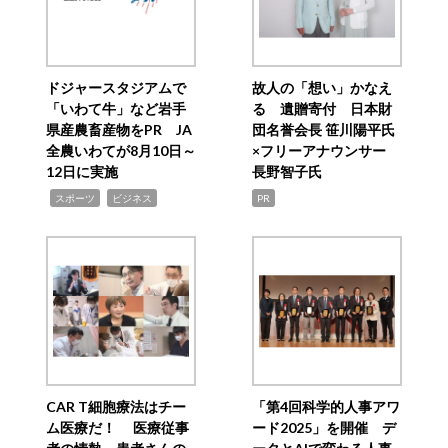
ドジャースタジアムで
故人の「想い」かなえ
「いわて牛」など岩手
る 遺贈寄付 日本財
県産農畜産物をPR JA
団名誉会長 笹川陽平氏
全農いわてが8月10日～
×フリーアナウンサー
12日に実施
長野智子氏
,
,
スポーツ
ビジネス
PR
CAR T細胞療法はチー
「第4回科学的人事アワ
ム医療だ！ 医療従事
ード2025」を開催 デ