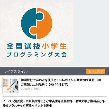
ライフスタイル
もっと見る
韓国旅行でau PAYを使うとPontaポイント最大20％還元！30
万店舗以上が対象に【9月30日まで】
2026年8月8日
ノーベル賞受賞・白川英樹博士が小中高生を直接指導 名城大学が講演会と導
電性プラスチック実験イベントを開催