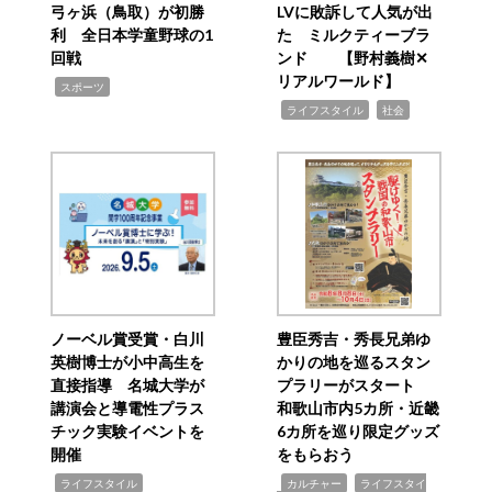
弓ヶ浜（鳥取）が初勝
LVに敗訴して人気が出
利 全日本学童野球の1
た ミルクティーブラ
回戦
ンド 【野村義樹✕
リアルワールド】
,
スポーツ
,
,
ライフスタイル
社会
ノーベル賞受賞・白川
豊臣秀吉・秀長兄弟ゆ
英樹博士が小中高生を
かりの地を巡るスタン
直接指導 名城大学が
プラリーがスタート
講演会と導電性プラス
和歌山市内5カ所・近畿
チック実験イベントを
6カ所を巡り限定グッズ
開催
をもらおう
,
,
,
ライフスタイル
カルチャー
ライフスタイ