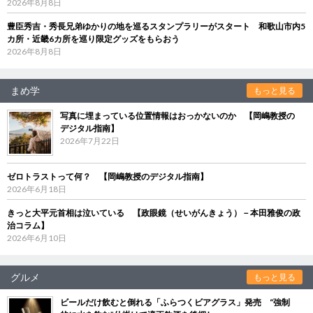
2026年8月8日
豊臣秀吉・秀長兄弟ゆかりの地を巡るスタンプラリーがスタート 和歌山市内5
カ所・近畿6カ所を巡り限定グッズをもらおう
2026年8月8日
まめ学
もっと見る
写真に埋まっている位置情報はおっかないのか 【岡嶋教授の
デジタル指南】
2026年7月22日
ゼロトラストって何？ 【岡嶋教授のデジタル指南】
2026年6月18日
きっと大平元首相は泣いている 【政眼鏡（せいがんきょう）－本田雅俊の政
治コラム】
2026年6月10日
グルメ
もっと見る
ビールだけ飲むと倒れる「ふらつくビアグラス」発売 “強制