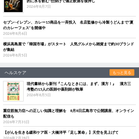
的に水を飲む”仕掛けで適正飲酒を後押し
2026年8月7日
セブン‐イレブン、カレー15商品を一斉投入 名店監修から冷製うどんまで“夏
のカレーフェス”を開催中
2026年8月6日
横浜高島屋で「韓国市場」がスタート 人気グルメから雑貨まで約30ブランド
が集結
2026年8月5日
ヘルスケア
もっと見る
現代書林から新刊『こんなときには、まず、漢方！』 漢方三
考塾の15人の医師や薬剤師が執筆
2026年8月5日
重症筋無力症への正しい知識と理解を 8月8日広島市で公開講座、オンライン
配信も
2026年7月31日
【がんを生きる緩和ケア医・大橋洋平「足し算命」】天空を見上げて
2026年7月28日