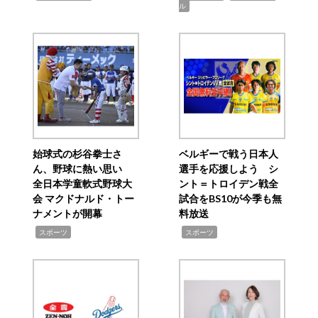
ル
始球式の杉谷拳士さ
ベルギーで戦う日本人
ん、野球に熱い思い
選手を応援しよう シ
全日本学童軟式野球大
ント＝トロイデン戦全
会 マクドナルド・トー
試合をBS10が今季も無
ナメントが開幕
料放送
,
,
スポーツ
スポーツ