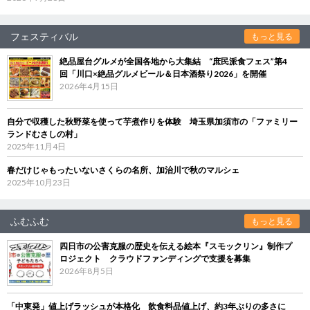
フェスティバル
もっと見る
絶品屋台グルメが全国各地から大集結 “庶民派食フェス”第4
回「川口×絶品グルメビール＆日本酒祭り2026」を開催
2026年4月15日
自分で収穫した秋野菜を使って芋煮作りを体験 埼玉県加須市の「ファミリー
ランドむさしの村」
2025年11月4日
春だけじゃもったいないさくらの名所、加治川で秋のマルシェ
2025年10月23日
ふむふむ
もっと見る
四日市の公害克服の歴史を伝える絵本『スモックリン』制作プ
ロジェクト クラウドファンディングで支援を募集
2026年8月5日
「中東発」値上げラッシュが本格化 飲食料品値上げ、約3年ぶりの多さに