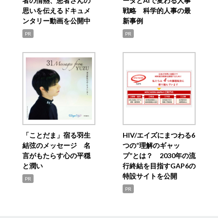
者の情熱、患者さんの
ータとAIで変わる人事
思いを伝えるドキュメ
戦略 科学的人事の最
ンタリー動画を公開中
新事例
PR
PR
「ことだま」宿る羽生
HIV/エイズにまつわる6
結弦のメッセージ 名
つの“理解のギャッ
言がもたらす心の平穏
プ”とは？ 2030年の流
と潤い
行終結を目指すGAP6の
特設サイトを公開
PR
PR