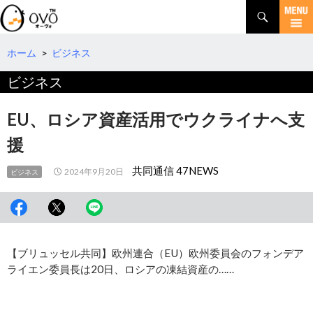
検
索
コ
ン
テ
ホーム
>
ビジネス
ン
ビジネス
ツ
へ
移
EU、ロシア資産活用でウクライナへ支
動
援
共同通信 47NEWS
2024年9月20日
ビジネス
【ブリュッセル共同】欧州連合（EU）欧州委員会のフォンデア
ライエン委員長は20日、ロシアの凍結資産の……