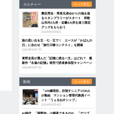
カルチャー
もっと見る
豊臣秀吉・秀長兄弟ゆかりの地を巡
るスタンプラリーがスタート 和歌
山市内5カ所・近畿6カ所を巡り限定
グッズをもらおう
2026年8月8日
旅の思い出を五・七・五で！ エースが「かばんの
日」に合わせ「旅行川柳コンテスト」を開催
2026年8月7日
東野圭吾が選んだ「記憶に残る一文」はどれ？ 最
新作『永遠の記憶』発売で読者参加型キャンペーン
2026年8月7日
動画
もっと見る
「100歳現役」目指すシニア1500人
が集結 マンション管理代務員イベ
ント「うぇるねすシップ」
2026年8月4日
AI時代、「暗黙知」は継承できるのか 「デジブ