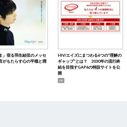
ま」宿る羽生結弦のメッセ
HIV/エイズにまつわる6つの“理解の
言がもたらす心の平穏と潤
ギャップ”とは？ 2030年の流行終
結を目指すGAP6の特設サイトを公
開
PR