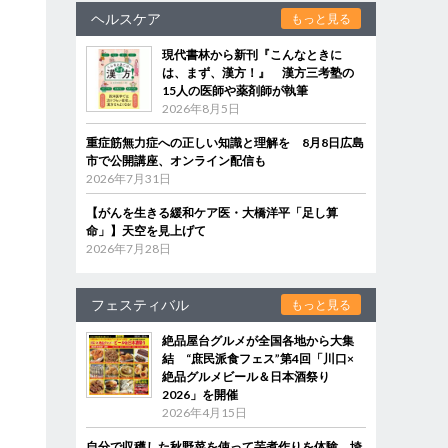
ヘルスケア
もっと見る
現代書林から新刊『こんなときに
は、まず、漢方！』 漢方三考塾の
15人の医師や薬剤師が執筆
2026年8月5日
重症筋無力症への正しい知識と理解を 8月8日広島
市で公開講座、オンライン配信も
2026年7月31日
【がんを生きる緩和ケア医・大橋洋平「足し算
命」】天空を見上げて
2026年7月28日
フェスティバル
もっと見る
絶品屋台グルメが全国各地から大集
結 “庶民派食フェス”第4回「川口×
絶品グルメビール＆日本酒祭り
2026」を開催
2026年4月15日
自分で収穫した秋野菜を使って芋煮作りを体験 埼