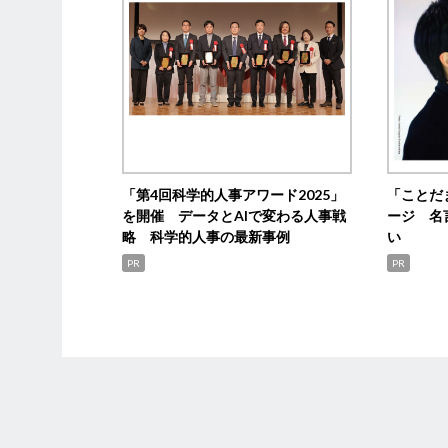
「第4回科学的人事アワード2025」
「ことだ
を開催 データとAIで変わる人事戦
ージ 名
略 科学的人事の最新事例
い
PR
PR