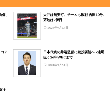
負傷、
大谷は無安打、チームも敗戦 吉田10号、
菊池は9勝目
2024年9月14日
ロコア
日本代表の井端監督に続投要請へ 2連覇
狙う26年WBCまで
2024年9月14日
女子