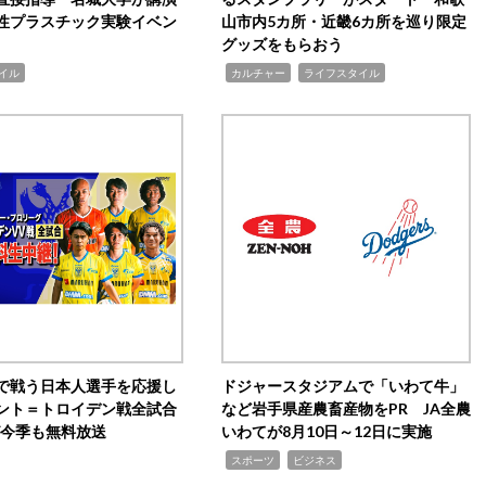
性プラスチック実験イベン
山市内5カ所・近畿6カ所を巡り限定
グッズをもらおう
,
,
イル
カルチャー
ライフスタイル
で戦う日本人選手を応援し
ドジャースタジアムで「いわて牛」
ント＝トロイデン戦全試合
など岩手県産農畜産物をPR JA全農
0が今季も無料放送
いわてが8月10日～12日に実施
,
,
スポーツ
ビジネス