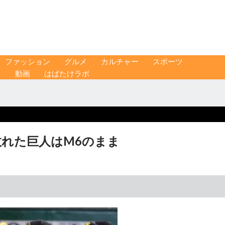
ファッション
グルメ
カルチャー
スポーツ
ス
動画
はばたけラボ
敗れた巨人はM6のまま