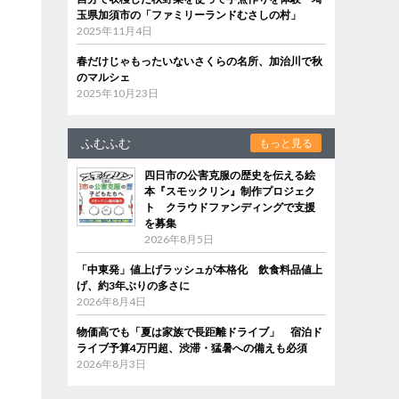
玉県加須市の「ファミリーランドむさしの村」
2025年11月4日
春だけじゃもったいないさくらの名所、加治川で秋
のマルシェ
2025年10月23日
ふむふむ
もっと見る
四日市の公害克服の歴史を伝える絵
本『スモックリン』制作プロジェク
ト クラウドファンディングで支援
を募集
2026年8月5日
「中東発」値上げラッシュが本格化 飲食料品値上
げ、約3年ぶりの多さに
2026年8月4日
物価高でも「夏は家族で長距離ドライブ」 宿泊ド
ライブ予算4万円超、渋滞・猛暑への備えも必須
2026年8月3日