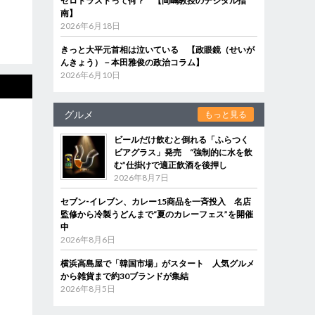
ゼロトラストって何？ 【岡嶋教授のデジタル指
南】
2026年6月18日
きっと大平元首相は泣いている 【政眼鏡（せいが
んきょう）－本田雅俊の政治コラム】
2026年6月10日
グルメ
もっと見る
ビールだけ飲むと倒れる「ふらつく
ビアグラス」発売 “強制的に水を飲
む”仕掛けで適正飲酒を後押し
2026年8月7日
セブン‐イレブン、カレー15商品を一斉投入 名店
監修から冷製うどんまで“夏のカレーフェス”を開催
中
2026年8月6日
横浜高島屋で「韓国市場」がスタート 人気グルメ
から雑貨まで約30ブランドが集結
2026年8月5日