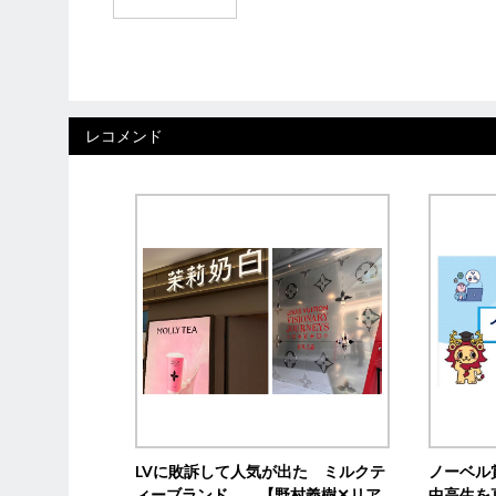
レコメンド
LVに敗訴して人気が出た ミルクテ
ノーベル
ィーブランド 【野村義樹✕リア
中高生を