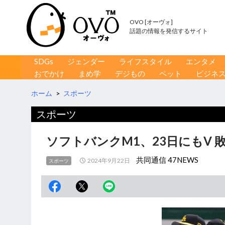
OVO [オーヴォ]
話題の情報を発信するサイト
コンテンツへ移動
検
SDGs
ジェンダー
ライフスタイル
エンタメ
索
おでかけ
まめ学
デジもの
ペット
ビジネ
ホーム
>
スポーツ
スポーツ
ソフトバンクM1、23日にもV 
共同通信 47NEWS
2024年9月22日
スポーツ