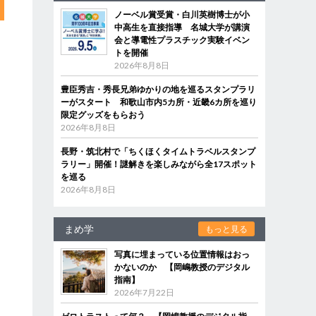
ノーベル賞受賞・白川英樹博士が小
中高生を直接指導 名城大学が講演
会と導電性プラスチック実験イベン
トを開催
2026年8月8日
豊臣秀吉・秀長兄弟ゆかりの地を巡るスタンプラリ
ーがスタート 和歌山市内5カ所・近畿6カ所を巡り
限定グッズをもらおう
2026年8月8日
長野・筑北村で「ちくほくタイムトラベルスタンプ
ラリー」開催！謎解きを楽しみながら全17スポット
を巡る
2026年8月8日
まめ学
もっと見る
写真に埋まっている位置情報はおっ
かないのか 【岡嶋教授のデジタル
指南】
2026年7月22日