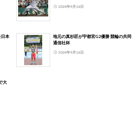
2024年9月16日
全日本
地元の真杉匠が宇都宮G2優勝 競輪の共同
通信社杯
2024年9月16日
打で大