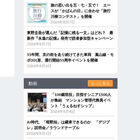
旅の思い出を五・七・五で！ エー
スが「かばんの日」に合わせ「旅行
川柳コンテスト」を開催
2026年8月7日
東野圭吾が選んだ「記憶に残る一文」はどれ？ 最
新作『永遠の記憶』発売で読者参加型キャンペーン
2026年8月7日
55年間、京の街を走り続けてきた車両 嵐山線・モ
ボ301形、運行開始55周年イベントを開催
2026年8月6日
動画
もっと見る
「100歳現役」目指すシニア1500人
が集結 マンション管理代務員イベ
ント「うぇるねすシップ」
2026年8月4日
AI時代、「暗黙知」は継承できるのか 「デジブ
レ」説明会／ラウンドテーブル
2026年8月3日