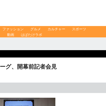
ファッション
グルメ
カルチャー
スポーツ
ス
動画
はばたけラボ
リーグ、開幕前記者会見