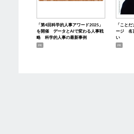
「第4回科学的人事アワード2025」
「ことだ
を開催 データとAIで変わる人事戦
ージ 名
略 科学的人事の最新事例
い
PR
PR