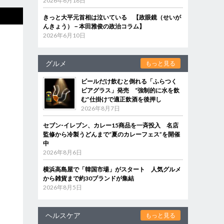
2026年6月18日
きっと大平元首相は泣いている 【政眼鏡（せいが
んきょう）－本田雅俊の政治コラム】
2026年6月10日
グルメ
もっと見る
ビールだけ飲むと倒れる「ふらつく
ビアグラス」発売 “強制的に水を飲
む”仕掛けで適正飲酒を後押し
2026年8月7日
セブン‐イレブン、カレー15商品を一斉投入 名店
監修から冷製うどんまで“夏のカレーフェス”を開催
中
2026年8月6日
横浜高島屋で「韓国市場」がスタート 人気グルメ
から雑貨まで約30ブランドが集結
2026年8月5日
ヘルスケア
もっと見る