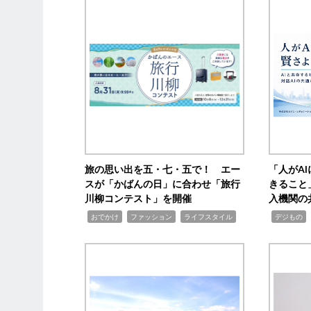
旅の思い出を五・七・五で！ エー
「人がA
スが「かばんの日」に合わせ「旅行
きること
川柳コンテスト」を開催
入機関の
,
,
,
,
,
おでかけ
ファッション
ライフスタイル
デジもの