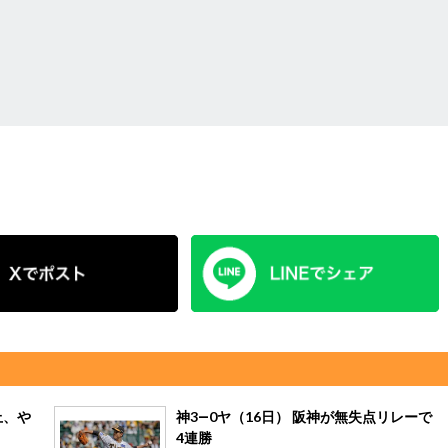
上、や
神3―0ヤ（16日） 阪神が無失点リレーで
4連勝