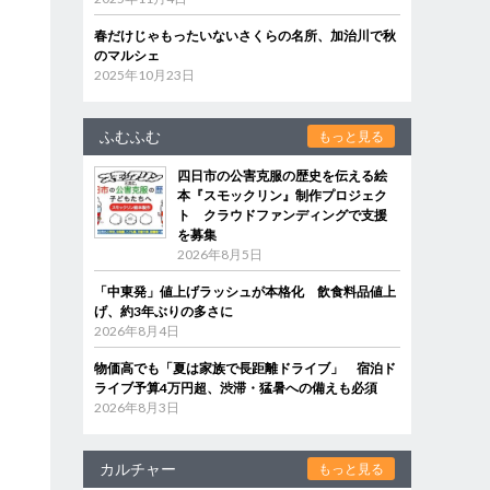
春だけじゃもったいないさくらの名所、加治川で秋
のマルシェ
2025年10月23日
ふむふむ
もっと見る
四日市の公害克服の歴史を伝える絵
本『スモックリン』制作プロジェク
ト クラウドファンディングで支援
を募集
2026年8月5日
「中東発」値上げラッシュが本格化 飲食料品値上
げ、約3年ぶりの多さに
2026年8月4日
物価高でも「夏は家族で長距離ドライブ」 宿泊ド
ライブ予算4万円超、渋滞・猛暑への備えも必須
2026年8月3日
カルチャー
もっと見る