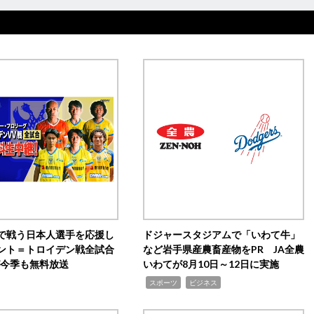
で戦う日本人選手を応援し
ドジャースタジアムで「いわて牛」
ント＝トロイデン戦全試合
など岩手県産農畜産物をPR JA全農
0が今季も無料放送
いわてが8月10日～12日に実施
,
,
スポーツ
ビジネス