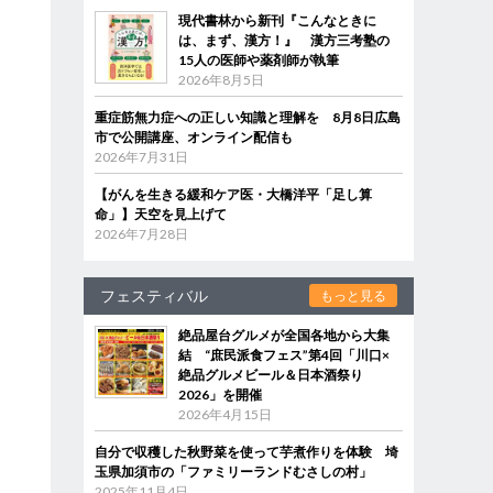
現代書林から新刊『こんなときに
は、まず、漢方！』 漢方三考塾の
15人の医師や薬剤師が執筆
2026年8月5日
重症筋無力症への正しい知識と理解を 8月8日広島
市で公開講座、オンライン配信も
2026年7月31日
【がんを生きる緩和ケア医・大橋洋平「足し算
命」】天空を見上げて
2026年7月28日
フェスティバル
もっと見る
絶品屋台グルメが全国各地から大集
結 “庶民派食フェス”第4回「川口×
絶品グルメビール＆日本酒祭り
2026」を開催
2026年4月15日
自分で収穫した秋野菜を使って芋煮作りを体験 埼
玉県加須市の「ファミリーランドむさしの村」
2025年11月4日