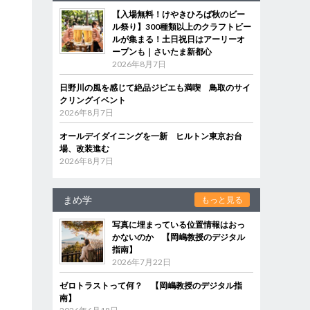
【入場無料！けやきひろば秋のビー
ル祭り】300種類以上のクラフトビー
ルが集まる！土日祝日はアーリーオ
ープンも｜さいたま新都心
2026年8月7日
日野川の風を感じて絶品ジビエも満喫 鳥取のサイ
クリングイベント
2026年8月7日
オールデイダイニングを一新 ヒルトン東京お台
場、改装進む
2026年8月7日
まめ学
もっと見る
写真に埋まっている位置情報はおっ
かないのか 【岡嶋教授のデジタル
指南】
2026年7月22日
ゼロトラストって何？ 【岡嶋教授のデジタル指
南】