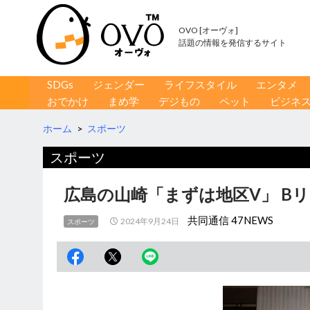
OVO [オーヴォ]
話題の情報を発信するサイト
コンテンツへ移動
検
SDGs
ジェンダー
ライフスタイル
エンタメ
索
おでかけ
まめ学
デジもの
ペット
ビジネ
ホーム
>
スポーツ
スポーツ
広島の山崎「まずは地区V」 B
共同通信 47NEWS
2024年9月24日
スポーツ