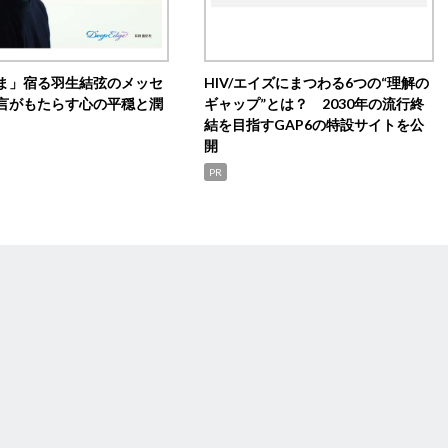
ま」宿る羽生結弦のメッセ
HIV/エイズにまつわる6つの“理解の
言がもたらす心の平穏と潤
ギャップ”とは？ 2030年の流行終
結を目指すGAP6の特設サイトを公
開
PR