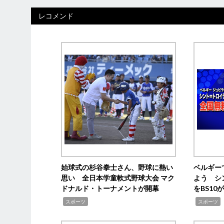
レコメンド
始球式の杉谷拳士さん、野球に熱い
ベルギー
思い 全日本学童軟式野球大会 マク
よう シ
ドナルド・トーナメントが開幕
をBS1
,
,
スポーツ
スポーツ