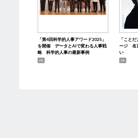
「第4回科学的人事アワード2025」
「ことだ
を開催 データとAIで変わる人事戦
ージ 名
略 科学的人事の最新事例
い
PR
PR