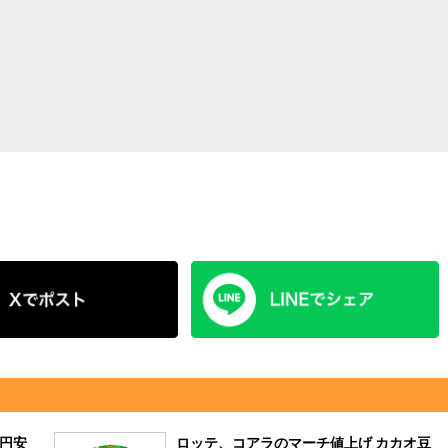
、円安
ロッテ、コアラのマーチ値上げ カカオ豆