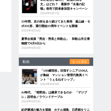
文」はどれ？ 最新作『永遠の記
憶』発売で読者参加型キャンペーン
2026年8月7日
55年間、京の街を走り続けてきた車両 嵐山線・モ
ボ301形、運行開始55周年イベントを開催
2026年8月6日
夏季企画展「秀吉・秀長と和歌山」 和歌山市立博
物館で8月8日から
2026年8月6日
動画
もっと見る
「100歳現役」目指すシニア1500人
が集結 マンション管理代務員イベ
ント「うぇるねすシップ」
2026年8月4日
AI時代、「暗黙知」は継承できるのか 「デジブ
レ」説明会／ラウンドテーブル
2026年8月3日
紀伊勝浦の魅力を堪能 ホテル浦島、日昇館をリニ