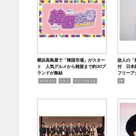
横浜高島屋で「韓国市場」がスター
故人の「
ト 人気グルメから雑貨まで約30ブ
付 日本
ランドが集結
フリーア
,
,
,
カルチャー
グルメ
ライフスタイル
PR