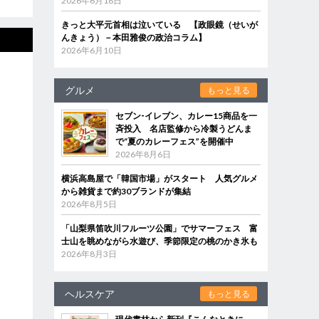
2026年6月18日
きっと大平元首相は泣いている 【政眼鏡（せいが
んきょう）－本田雅俊の政治コラム】
2026年6月10日
グルメ
もっと見る
セブン‐イレブン、カレー15商品を一
斉投入 名店監修から冷製うどんま
で“夏のカレーフェス”を開催中
2026年8月6日
横浜高島屋で「韓国市場」がスタート 人気グルメ
から雑貨まで約30ブランドが集結
2026年8月5日
「山梨県笛吹川フルーツ公園」でサマーフェス 富
士山を眺めながら水遊び、季節限定の桃のかき氷も
2026年8月3日
ヘルスケア
もっと見る