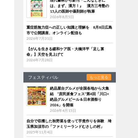
現代書林から新刊『こんなときに
は、まず、漢方！』 漢方三考塾の
15人の医師や薬剤師が執筆
2026年8月5日
重症筋無力症への正しい知識と理解を 8月8日広島
市で公開講座、オンライン配信も
2026年7月31日
【がんを生きる緩和ケア医・大橋洋平「足し算
命」】天空を見上げて
2026年7月28日
フェスティバル
もっと見る
絶品屋台グルメが全国各地から大集
結 “庶民派食フェス”第4回「川口×
絶品グルメビール＆日本酒祭り
2026」を開催
2026年4月15日
自分で収穫した秋野菜を使って芋煮作りを体験 埼
玉県加須市の「ファミリーランドむさしの村」
2025年11月4日