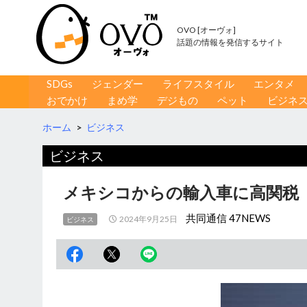
OVO [オーヴォ]
話題の情報を発信するサイト
コンテンツへ移動
検
SDGs
ジェンダー
ライフスタイル
エンタメ
索
おでかけ
まめ学
デジもの
ペット
ビジネ
ホーム
>
ビジネス
ビジネス
メキシコからの輸入車に高関税
共同通信 47NEWS
2024年9月25日
ビジネス