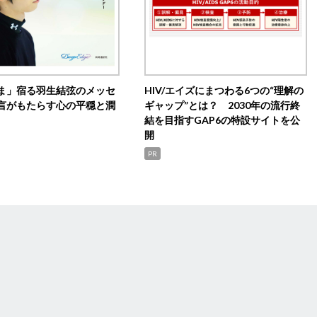
ま」宿る羽生結弦のメッセ
HIV/エイズにまつわる6つの“理解の
言がもたらす心の平穏と潤
ギャップ”とは？ 2030年の流行終
結を目指すGAP6の特設サイトを公
開
PR