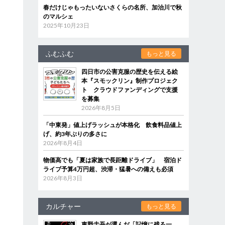
春だけじゃもったいないさくらの名所、加治川で秋
のマルシェ
2025年10月23日
ふむふむ
もっと見る
四日市の公害克服の歴史を伝える絵
本『スモックリン』制作プロジェク
ト クラウドファンディングで支援
を募集
2026年8月5日
「中東発」値上げラッシュが本格化 飲食料品値上
げ、約3年ぶりの多さに
2026年8月4日
物価高でも「夏は家族で長距離ドライブ」 宿泊ド
ライブ予算4万円超、渋滞・猛暑への備えも必須
2026年8月3日
カルチャー
もっと見る
東野圭吾が選んだ「記憶に残る一