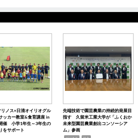
マリノス×日清オイリオグル
先端技術で園芸農業の持続的発展目
サッカー教室&食育講座 in
指す 久留米工業大学が「ふくおか
開催 小学1年生～3年生の
未来型園芸農業創出コンソーシア
りをサポート
ム」参画
,
,
ビジネス
社会