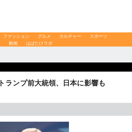
ファッション
グルメ
カルチャー
スポーツ
ス
動画
はばたけラボ
 トランプ前大統領、日本に影響も