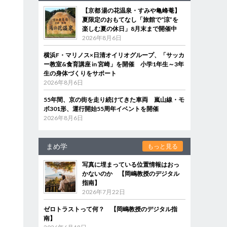
【京都 湯の花温泉・すみや亀峰菴】
夏限定のおもてなし「旅館で“涼”を
楽しむ夏の休日」8月末まで開催中
2026年8月6日
横浜F・マリノス×日清オイリオグループ、「サッカ
ー教室&食育講座 in 宮崎」を開催 小学1年生～3年
生の身体づくりをサポート
2026年8月6日
55年間、京の街を走り続けてきた車両 嵐山線・モ
ボ301形、運行開始55周年イベントを開催
2026年8月6日
まめ学
もっと見る
写真に埋まっている位置情報はおっ
かないのか 【岡嶋教授のデジタル
指南】
2026年7月22日
ゼロトラストって何？ 【岡嶋教授のデジタル指
南】