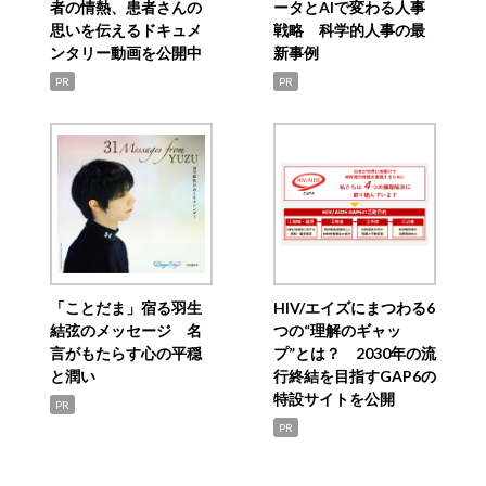
者の情熱、患者さんの
ータとAIで変わる人事
思いを伝えるドキュメ
戦略 科学的人事の最
ンタリー動画を公開中
新事例
PR
PR
「ことだま」宿る羽生
HIV/エイズにまつわる6
結弦のメッセージ 名
つの“理解のギャッ
言がもたらす心の平穏
プ”とは？ 2030年の流
と潤い
行終結を目指すGAP6の
特設サイトを公開
PR
PR