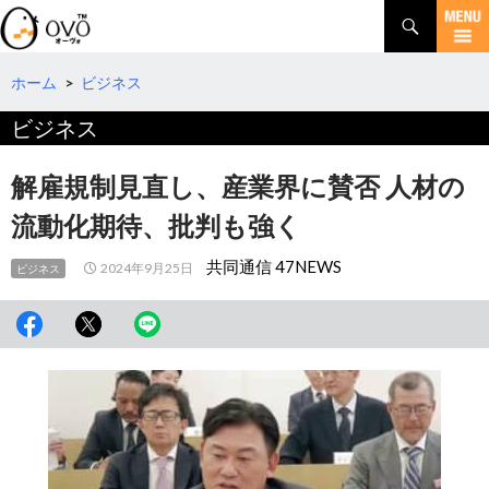
検
索
コ
ン
テ
ホーム
>
ビジネス
ン
ビジネス
ツ
へ
移
解雇規制見直し、産業界に賛否 人材の
動
流動化期待、批判も強く
共同通信 47NEWS
2024年9月25日
ビジネス