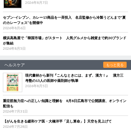
2026年8月7日
セブン‐イレブン、カレー15商品を一斉投入 名店監修から冷製うどんまで“夏
のカレーフェス”を開催中
2026年8月6日
横浜高島屋で「韓国市場」がスタート 人気グルメから雑貨まで約30ブランド
が集結
2026年8月5日
ヘルスケア
もっと見る
現代書林から新刊『こんなときには、まず、漢方！』 漢方三
考塾の15人の医師や薬剤師が執筆
2026年8月5日
重症筋無力症への正しい知識と理解を 8月8日広島市で公開講座、オンライン
配信も
2026年7月31日
【がんを生きる緩和ケア医・大橋洋平「足し算命」】天空を見上げて
2026年7月28日