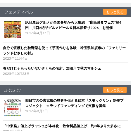
フェスティバル
もっと見る
絶品屋台グルメが全国各地から大集結 “庶民派食フェス”第4
回「川口×絶品グルメビール＆日本酒祭り2026」を開催
2026年4月15日
自分で収穫した秋野菜を使って芋煮作りを体験 埼玉県加須市の「ファミリー
ランドむさしの村」
2025年11月4日
春だけじゃもったいないさくらの名所、加治川で秋のマルシェ
2025年10月23日
ふむふむ
もっと見る
四日市の公害克服の歴史を伝える絵本『スモックリン』制作プ
ロジェクト クラウドファンディングで支援を募集
2026年8月5日
「中東発」値上げラッシュが本格化 飲食料品値上げ、約3年ぶりの多さに