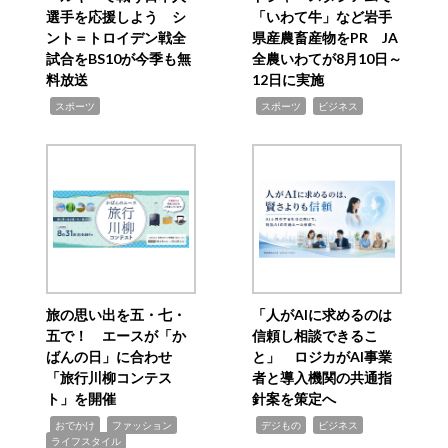
選手を応援しよう シ
「いわて牛」など岩手
ント＝トロイデン戦全
県産農畜産物をPR JA
試合をBS10が今季も無
全農いわてが8月10日～
料放送
12日に実施
,
,
,
スポーツ
スポーツ
ビジネス
旅の思い出を五・七・
「人がAIに求めるのは
五で！ エースが「か
信頼し相談できるこ
ばんの日」に合わせ
と」 ロジカがAI事業
「旅行川柳コンテス
者と導入機関の共通指
ト」を開催
針案を策定へ
,
,
,
,
,
おでかけ
ファッション
デジもの
ビジネス
ライフスタイル