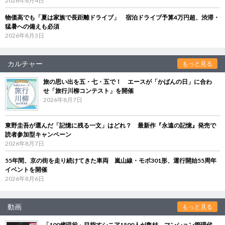
2026年8月4日
物価高でも「夏は家族で長距離ドライブ」 宿泊ドライブ予算4万円超、渋滞・
猛暑への備えも必須
2026年8月3日
カルチャー
もっと見る
旅の思い出を五・七・五で！ エースが「かばんの日」に合わ
せ「旅行川柳コンテスト」を開催
2026年8月7日
東野圭吾が選んだ「記憶に残る一文」はどれ？ 最新作『永遠の記憶』発売で
読者参加型キャンペーン
2026年8月7日
55年間、京の街を走り続けてきた車両 嵐山線・モボ301形、運行開始55周年
イベントを開催
2026年8月6日
動画
もっと見る
「100歳現役」目指すシニア1500人が集結 マンション管理代