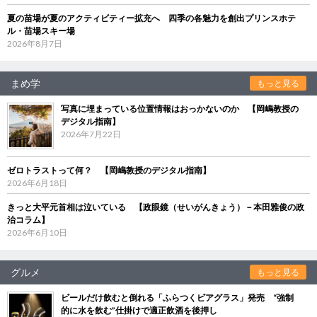
夏の苗場が夏のアクティビティー拡充へ 四季の各魅力を創出プリンスホテ
ル・苗場スキー場
2026年8月7日
まめ学
もっと見る
写真に埋まっている位置情報はおっかないのか 【岡嶋教授の
デジタル指南】
2026年7月22日
ゼロトラストって何？ 【岡嶋教授のデジタル指南】
2026年6月18日
きっと大平元首相は泣いている 【政眼鏡（せいがんきょう）－本田雅俊の政
治コラム】
2026年6月10日
グルメ
もっと見る
ビールだけ飲むと倒れる「ふらつくビアグラス」発売 “強制
的に水を飲む”仕掛けで適正飲酒を後押し