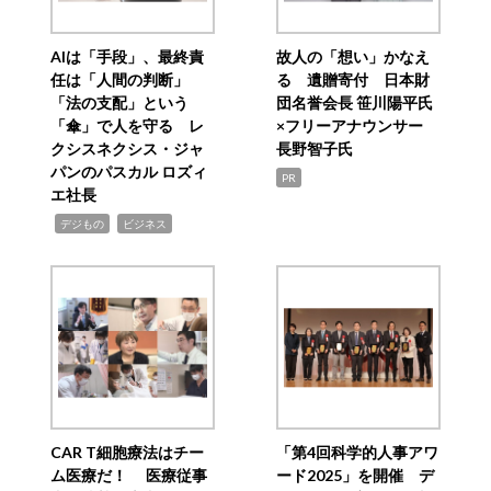
AIは「手段」、最終責
故人の「想い」かなえ
任は「人間の判断」
る 遺贈寄付 日本財
「法の支配」という
団名誉会長 笹川陽平氏
「傘」で人を守る レ
×フリーアナウンサー
クシスネクシス・ジャ
長野智子氏
パンのパスカル ロズィ
PR
エ社長
,
,
デジもの
ビジネス
CAR T細胞療法はチー
「第4回科学的人事アワ
ム医療だ！ 医療従事
ード2025」を開催 デ