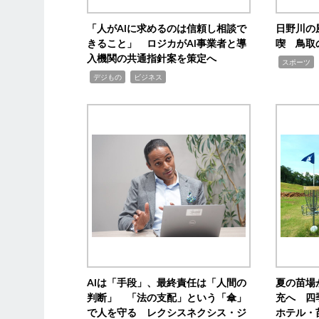
「人がAIに求めるのは信頼し相談で
日野川の
きること」 ロジカがAI事業者と導
喫 鳥取
入機関の共通指針案を策定へ
,
スポーツ
,
,
デジもの
ビジネス
AIは「手段」、最終責任は「人間の
夏の苗場
判断」 「法の支配」という「傘」
充へ 四
で人を守る レクシスネクシス・ジ
ホテル・