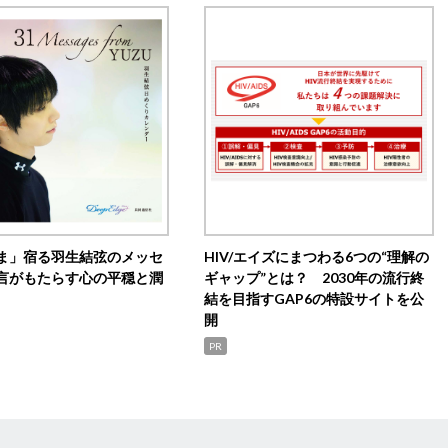
ま」宿る羽生結弦のメッセ
HIV/エイズにまつわる6つの“理解の
言がもたらす心の平穏と潤
ギャップ”とは？ 2030年の流行終
結を目指すGAP6の特設サイトを公
開
PR