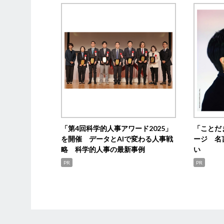
「第4回科学的人事アワード2025」
「ことだ
を開催 データとAIで変わる人事戦
ージ 名
略 科学的人事の最新事例
い
PR
PR