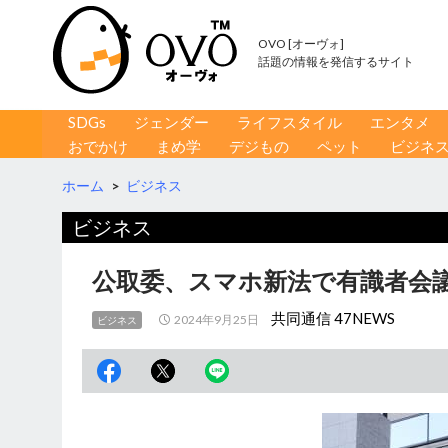
OVO [オーヴォ]
話題の情報を発信するサイト
コンテンツへ移動
検
SDGs
ジェンダー
ライフスタイル
エンタメ
索
おでかけ
まめ学
デジもの
ペット
ビジネ
ホーム
>
ビジネス
ビジネス
公取委、スマホ新法で有識者会議
共同通信 47NEWS
2024年9月25日
ビジネス