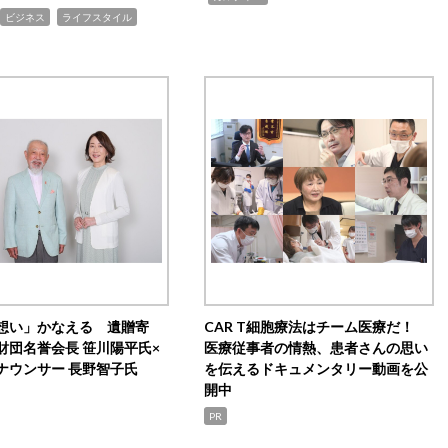
,
ビジネス
ライフスタイル
想い」かなえる 遺贈寄
CAR T細胞療法はチーム医療だ！
財団名誉会長 笹川陽平氏×
医療従事者の情熱、患者さんの思い
ナウンサー 長野智子氏
を伝えるドキュメンタリー動画を公
開中
PR