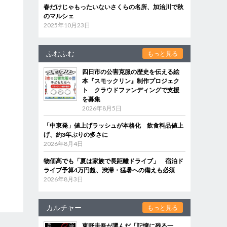
春だけじゃもったいないさくらの名所、加治川で秋
のマルシェ
2025年10月23日
ふむふむ
もっと見る
四日市の公害克服の歴史を伝える絵
本『スモックリン』制作プロジェク
ト クラウドファンディングで支援
を募集
2026年8月5日
「中東発」値上げラッシュが本格化 飲食料品値上
げ、約3年ぶりの多さに
2026年8月4日
物価高でも「夏は家族で長距離ドライブ」 宿泊ド
ライブ予算4万円超、渋滞・猛暑への備えも必須
2026年8月3日
カルチャー
もっと見る
東野圭吾が選んだ「記憶に残る一