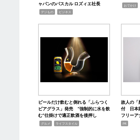
ャパンのパスカル ロズィエ社長
,
,
おでかけ
,
,
デジもの
ビジネス
ビールだけ飲むと倒れる「ふらつく
故人の「
ビアグラス」発売 “強制的に水を飲
付 日本
む”仕掛けで適正飲酒を後押し
フリーア
,
,
グルメ
ライフスタイル
PR