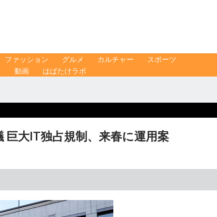
ファッション
グルメ
カルチャー
スポーツ
ス
動画
はばたけラボ
 巨大IT独占規制、来春に運用案