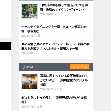
日野川の風を感じて絶品ジビエも満
喫 鳥取のサイクリングイベント
2026年8月7日
オールデイダイニングを一新 ヒルトン東京お台
場、改装進む
2026年8月7日
夏の苗場が夏のアクティビティー拡充へ 四季の各
魅力を創出プリンスホテル・苗場スキー場
2026年8月7日
まめ学
もっと見る
写真に埋まっている位置情報はおっ
かないのか 【岡嶋教授のデジタル
指南】
2026年7月22日
ゼロトラストって何？ 【岡嶋教授のデジタル指
南】
2026年6月18日