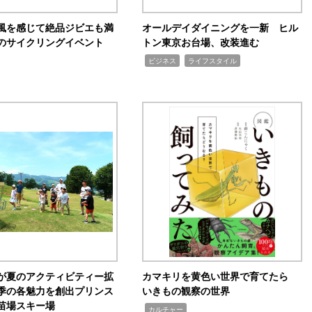
風を感じて絶品ジビエも満
オールデイダイニングを一新 ヒル
のサイクリングイベント
トン東京お台場、改装進む
,
,
ビジネス
ライフスタイル
が夏のアクティビティー拡
カマキリを黄色い世界で育てたら
季の各魅力を創出プリンス
いきもの観察の世界
苗場スキー場
,
カルチャー