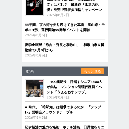
文」はどれ？ 最新作『永遠の記
憶』発売で読者参加型キャンペーン
2026年8月7日
55年間、京の街を走り続けてきた車両 嵐山線・モ
ボ301形、運行開始55周年イベントを開催
2026年8月6日
夏季企画展「秀吉・秀長と和歌山」 和歌山市立博
物館で8月8日から
2026年8月6日
動画
もっと見る
「100歳現役」目指すシニア1500人
が集結 マンション管理代務員イベ
ント「うぇるねすシップ」
2026年8月4日
AI時代、「暗黙知」は継承できるのか 「デジブ
レ」説明会／ラウンドテーブル
2026年8月3日
紀伊勝浦の魅力を堪能 ホテル浦島、日昇館をリニ