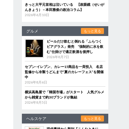
きっと大平元首相は泣いている 【政眼鏡（せいが
んきょう）－本田雅俊の政治コラム】
2026年6月10日
グルメ
もっと見る
ビールだけ飲むと倒れる「ふらつく
ビアグラス」発売 “強制的に水を飲
む”仕掛けで適正飲酒を後押し
2026年8月7日
セブン‐イレブン、カレー15商品を一斉投入 名店
監修から冷製うどんまで“夏のカレーフェス”を開催
中
2026年8月6日
横浜高島屋で「韓国市場」がスタート 人気グルメ
から雑貨まで約30ブランドが集結
2026年8月5日
ヘルスケア
もっと見る
現代書林から新刊『こんなときに