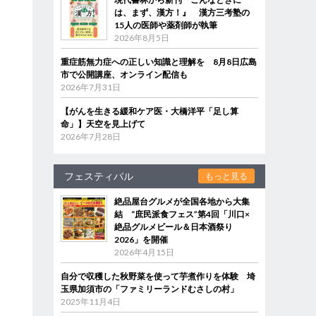
は、まず、漢方！』 漢方三考塾の
15人の医師や薬剤師が執筆
2026年8月5日
重症筋無力症への正しい知識と理解を 8月8日広島
市で公開講座、オンライン配信も
2026年7月31日
【がんを生きる緩和ケア医・大橋洋平「足し算
命」】天空を見上げて
2026年7月28日
フェスティバル
もっと見る
絶品屋台グルメが全国各地から大集
結 “庶民派食フェス”第4回「川口×
絶品グルメビール＆日本酒祭り
2026」を開催
2026年4月15日
自分で収穫した秋野菜を使って芋煮作りを体験 埼
玉県加須市の「ファミリーランドむさしの村」
2025年11月4日