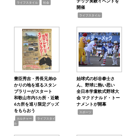
チック実験イベントを
,
,
ライフスタイル
社会
開催
,
ライフスタイル
豊臣秀吉・秀長兄弟ゆ
始球式の杉谷拳士さ
かりの地を巡るスタン
ん、野球に熱い思い
プラリーがスタート
全日本学童軟式野球大
和歌山市内5カ所・近畿
会 マクドナルド・トー
6カ所を巡り限定グッズ
ナメントが開幕
をもらおう
,
スポーツ
,
,
カルチャー
ライフスタイ
ル