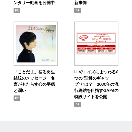
ンタリー動画を公開中
新事例
PR
PR
「ことだま」宿る羽生
HIV/エイズにまつわる6
結弦のメッセージ 名
つの“理解のギャッ
言がもたらす心の平穏
プ”とは？ 2030年の流
と潤い
行終結を目指すGAP6の
特設サイトを公開
PR
PR