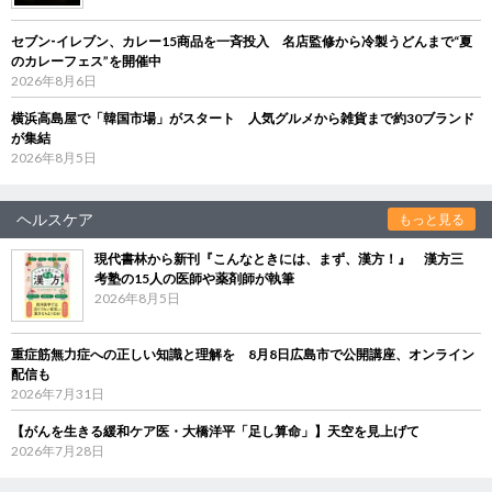
セブン‐イレブン、カレー15商品を一斉投入 名店監修から冷製うどんまで“夏
のカレーフェス”を開催中
2026年8月6日
横浜高島屋で「韓国市場」がスタート 人気グルメから雑貨まで約30ブランド
が集結
2026年8月5日
ヘルスケア
もっと見る
現代書林から新刊『こんなときには、まず、漢方！』 漢方三
考塾の15人の医師や薬剤師が執筆
2026年8月5日
重症筋無力症への正しい知識と理解を 8月8日広島市で公開講座、オンライン
配信も
2026年7月31日
【がんを生きる緩和ケア医・大橋洋平「足し算命」】天空を見上げて
2026年7月28日