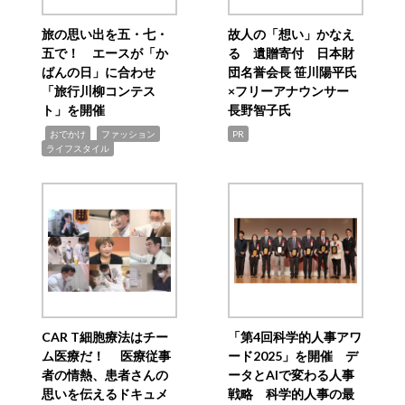
旅の思い出を五・七・
故人の「想い」かなえ
五で！ エースが「か
る 遺贈寄付 日本財
ばんの日」に合わせ
団名誉会長 笹川陽平氏
「旅行川柳コンテス
×フリーアナウンサー
ト」を開催
長野智子氏
,
,
,
おでかけ
ファッション
PR
ライフスタイル
CAR T細胞療法はチー
「第4回科学的人事アワ
ム医療だ！ 医療従事
ード2025」を開催 デ
者の情熱、患者さんの
ータとAIで変わる人事
思いを伝えるドキュメ
戦略 科学的人事の最