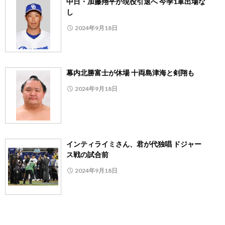
中日・加藤翔平が現役引退へ 今季1軍出場な
し
2024年9月18日
幕内北勝富士が休場 十両島津海と剣翔も
2024年9月18日
インティライミさん、君が代独唱 ドジャー
ス戦の試合前
2024年9月18日