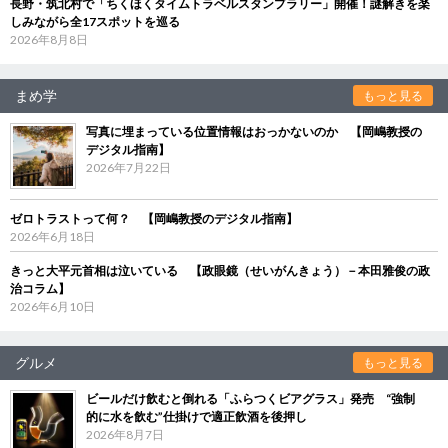
長野・筑北村で「ちくほくタイムトラベルスタンプラリー」開催！謎解きを楽
しみながら全17スポットを巡る
2026年8月8日
まめ学
もっと見る
写真に埋まっている位置情報はおっかないのか 【岡嶋教授の
デジタル指南】
2026年7月22日
ゼロトラストって何？ 【岡嶋教授のデジタル指南】
2026年6月18日
きっと大平元首相は泣いている 【政眼鏡（せいがんきょう）－本田雅俊の政
治コラム】
2026年6月10日
グルメ
もっと見る
ビールだけ飲むと倒れる「ふらつくビアグラス」発売 “強制
的に水を飲む”仕掛けで適正飲酒を後押し
2026年8月7日