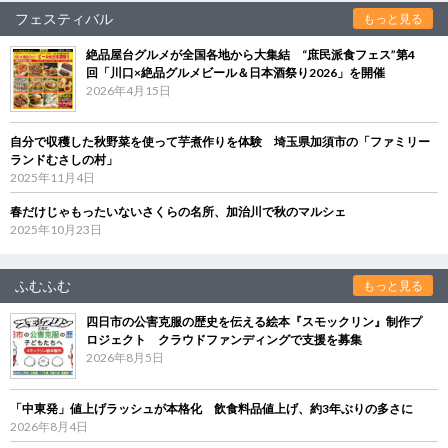
フェスティバル
もっと見る
絶品屋台グルメが全国各地から大集結 “庶民派食フェス”第4
回「川口×絶品グルメビール＆日本酒祭り2026」を開催
2026年4月15日
自分で収穫した秋野菜を使って芋煮作りを体験 埼玉県加須市の「ファミリー
ランドむさしの村」
2025年11月4日
春だけじゃもったいないさくらの名所、加治川で秋のマルシェ
2025年10月23日
ふむふむ
もっと見る
四日市の公害克服の歴史を伝える絵本『スモックリン』制作プ
ロジェクト クラウドファンディングで支援を募集
2026年8月5日
「中東発」値上げラッシュが本格化 飲食料品値上げ、約3年ぶりの多さに
2026年8月4日