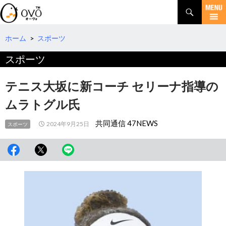
検
索
コ
ン
テ
ホーム
>
スポーツ
ン
スポーツ
ツ
へ
移
テニス大坂に新コーチ セリーナ指導の
動
ムラトグル氏
共同通信 47NEWS
2024年9月25日
スポーツ