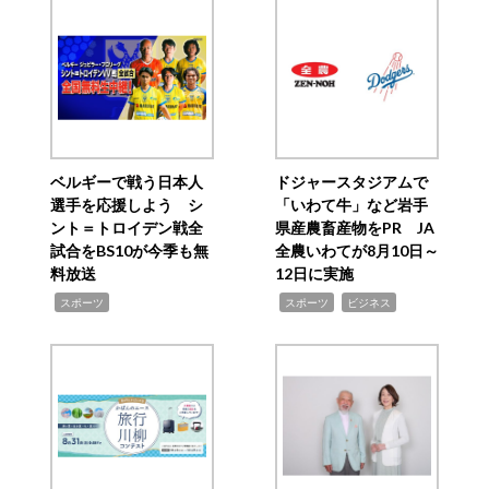
ベルギーで戦う日本人
ドジャースタジアムで
選手を応援しよう シ
「いわて牛」など岩手
ント＝トロイデン戦全
県産農畜産物をPR JA
試合をBS10が今季も無
全農いわてが8月10日～
料放送
12日に実施
,
,
,
スポーツ
スポーツ
ビジネス