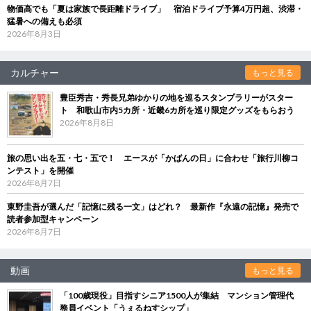
物価高でも「夏は家族で長距離ドライブ」 宿泊ドライブ予算4万円超、渋滞・
猛暑への備えも必須
2026年8月3日
カルチャー
もっと見る
豊臣秀吉・秀長兄弟ゆかりの地を巡るスタンプラリーがスター
ト 和歌山市内5カ所・近畿6カ所を巡り限定グッズをもらおう
2026年8月8日
旅の思い出を五・七・五で！ エースが「かばんの日」に合わせ「旅行川柳コ
ンテスト」を開催
2026年8月7日
東野圭吾が選んだ「記憶に残る一文」はどれ？ 最新作『永遠の記憶』発売で
読者参加型キャンペーン
2026年8月7日
動画
もっと見る
「100歳現役」目指すシニア1500人が集結 マンション管理代
務員イベント「うぇるねすシップ」