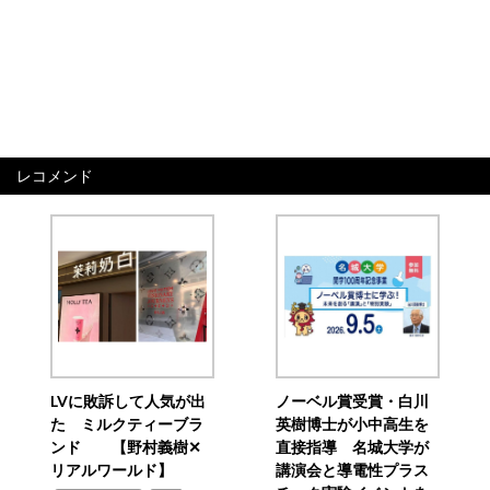
レコメンド
LVに敗訴して人気が出
ノーベル賞受賞・白川
た ミルクティーブラ
英樹博士が小中高生を
ンド 【野村義樹✕
直接指導 名城大学が
リアルワールド】
講演会と導電性プラス