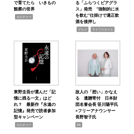
で育てたら いきもの
る「ふらつくビアグラ
観察の世界
ス」発売 “強制的に水
を飲む”仕掛けで適正飲
,
カルチャー
酒を後押し
,
,
グルメ
ライフスタイル
東野圭吾が選んだ「記
故人の「想い」かなえ
憶に残る一文」はど
る 遺贈寄付 日本財
れ？ 最新作『永遠の
団名誉会長 笹川陽平氏
記憶』発売で読者参加
×フリーアナウンサー
型キャンペーン
長野智子氏
,
カルチャー
PR