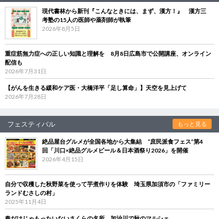
現代書林から新刊『こんなときには、まず、漢方！』 漢方三
考塾の15人の医師や薬剤師が執筆
2026年8月5日
重症筋無力症への正しい知識と理解を 8月8日広島市で公開講座、オンライン
配信も
2026年7月31日
【がんを生きる緩和ケア医・大橋洋平「足し算命」】天空を見上げて
2026年7月28日
フェスティバル
もっと見る
絶品屋台グルメが全国各地から大集結 “庶民派食フェス”第4
回「川口×絶品グルメビール＆日本酒祭り2026」を開催
2026年4月15日
自分で収穫した秋野菜を使って芋煮作りを体験 埼玉県加須市の「ファミリー
ランドむさしの村」
2025年11月4日
春だけじゃもったいないさくらの名所、加治川で秋のマルシェ