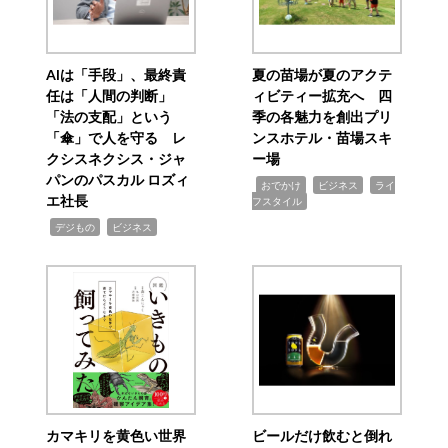
AIは「手段」、最終責
夏の苗場が夏のアクテ
任は「人間の判断」
ィビティー拡充へ 四
「法の支配」という
季の各魅力を創出プリ
「傘」で人を守る レ
ンスホテル・苗場スキ
クシスネクシス・ジャ
ー場
パンのパスカル ロズィ
,
,
,
おでかけ
ビジネス
ライ
エ社長
フスタイル
,
,
デジもの
ビジネス
カマキリを黄色い世界
ビールだけ飲むと倒れ