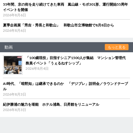
55年間、京の街を走り続けてきた車両 嵐山線・モボ301形、運行開始55周年
イベントを開催
2026年8月6日
夏季企画展「秀吉・秀長と和歌山」 和歌山市立博物館で8月8日から
2026年8月6日
動画
もっと見る
「100歳現役」目指すシニア1500人が集結 マンション管理代
務員イベント「うぇるねすシップ」
2026年8月4日
AI時代、「暗黙知」は継承できるのか 「デジブレ」説明会／ラウンドテーブ
ル
2026年8月3日
紀伊勝浦の魅力を堪能 ホテル浦島、日昇館をリニューアル
2026年8月3日