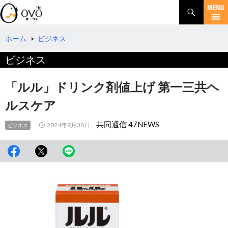
検
索
コ
ン
テ
ホーム
>
ビジネス
ン
ビジネス
ツ
へ
移
「ルル」ドリンク剤値上げ 第一三共ヘ
動
ルスケア
共同通信 47NEWS
2024年9月30日
ビジネス