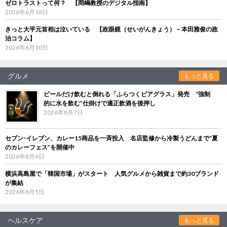
ゼロトラストって何？ 【岡嶋教授のデジタル指南】
2026年6月18日
きっと大平元首相は泣いている 【政眼鏡（せいがんきょう）－本田雅俊の政
治コラム】
2026年6月10日
グルメ
もっと見る
ビールだけ飲むと倒れる「ふらつくビアグラス」発売 “強制
的に水を飲む”仕掛けで適正飲酒を後押し
2026年8月7日
セブン‐イレブン、カレー15商品を一斉投入 名店監修から冷製うどんまで“夏
のカレーフェス”を開催中
2026年8月6日
横浜高島屋で「韓国市場」がスタート 人気グルメから雑貨まで約30ブランド
が集結
2026年8月5日
ヘルスケア
もっと見る