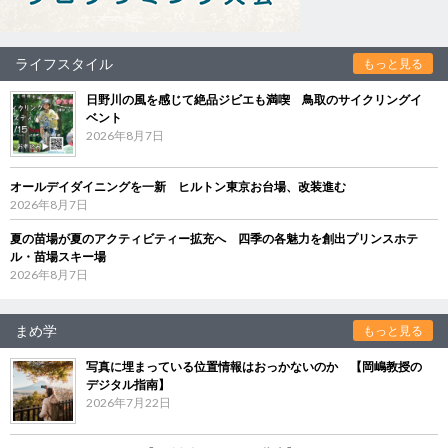
ライフスタイル
もっと見る
日野川の風を感じて絶品ジビエも満喫 鳥取のサイクリングイ
ベント
2026年8月7日
オールデイダイニングを一新 ヒルトン東京お台場、改装進む
2026年8月7日
夏の苗場が夏のアクティビティー拡充へ 四季の各魅力を創出プリンスホテ
ル・苗場スキー場
2026年8月7日
まめ学
もっと見る
写真に埋まっている位置情報はおっかないのか 【岡嶋教授の
デジタル指南】
2026年7月22日