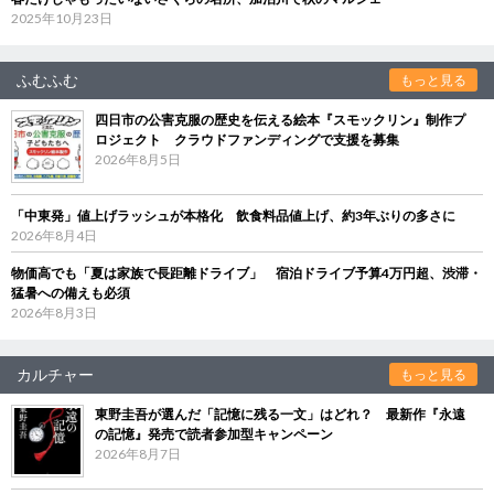
2025年10月23日
ふむふむ
もっと見る
四日市の公害克服の歴史を伝える絵本『スモックリン』制作プ
ロジェクト クラウドファンディングで支援を募集
2026年8月5日
「中東発」値上げラッシュが本格化 飲食料品値上げ、約3年ぶりの多さに
2026年8月4日
物価高でも「夏は家族で長距離ドライブ」 宿泊ドライブ予算4万円超、渋滞・
猛暑への備えも必須
2026年8月3日
カルチャー
もっと見る
東野圭吾が選んだ「記憶に残る一文」はどれ？ 最新作『永遠
の記憶』発売で読者参加型キャンペーン
2026年8月7日