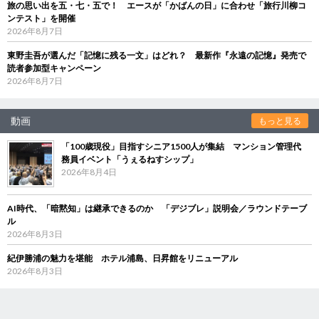
旅の思い出を五・七・五で！ エースが「かばんの日」に合わせ「旅行川柳コ
ンテスト」を開催
2026年8月7日
東野圭吾が選んだ「記憶に残る一文」はどれ？ 最新作『永遠の記憶』発売で
読者参加型キャンペーン
2026年8月7日
動画
もっと見る
「100歳現役」目指すシニア1500人が集結 マンション管理代
務員イベント「うぇるねすシップ」
2026年8月4日
AI時代、「暗黙知」は継承できるのか 「デジブレ」説明会／ラウンドテーブ
ル
2026年8月3日
紀伊勝浦の魅力を堪能 ホテル浦島、日昇館をリニューアル
2026年8月3日