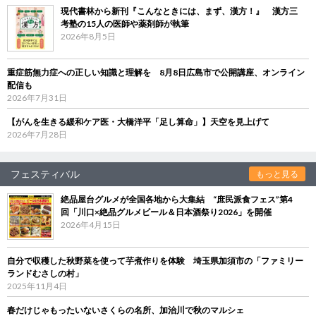
現代書林から新刊『こんなときには、まず、漢方！』 漢方三
考塾の15人の医師や薬剤師が執筆
2026年8月5日
重症筋無力症への正しい知識と理解を 8月8日広島市で公開講座、オンライン
配信も
2026年7月31日
【がんを生きる緩和ケア医・大橋洋平「足し算命」】天空を見上げて
2026年7月28日
フェスティバル
もっと見る
絶品屋台グルメが全国各地から大集結 “庶民派食フェス”第4
回「川口×絶品グルメビール＆日本酒祭り2026」を開催
2026年4月15日
自分で収穫した秋野菜を使って芋煮作りを体験 埼玉県加須市の「ファミリー
ランドむさしの村」
2025年11月4日
春だけじゃもったいないさくらの名所、加治川で秋のマルシェ