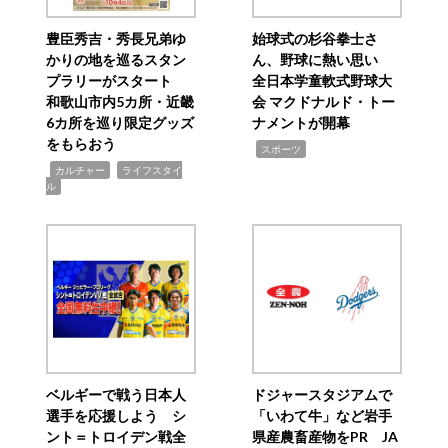
豊臣秀吉・秀長兄弟ゆ
始球式の杉谷拳士さ
かりの地を巡るスタン
ん、野球に熱い思い
プラリーがスタート
全日本学童軟式野球大
和歌山市内5カ所・近畿
会 マクドナルド・トー
6カ所を巡り限定グッズ
ナメントが開幕
をもらおう
,
スポーツ
,
,
カルチャー
ライフスタイ
ル
ベルギーで戦う日本人
ドジャースタジアムで
選手を応援しよう シ
「いわて牛」など岩手
ント＝トロイデン戦全
県産農畜産物をPR JA