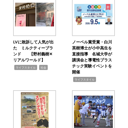
LVに敗訴して人気が出
ノーベル賞受賞・白川
た ミルクティーブラ
英樹博士が小中高生を
ンド 【野村義樹✕
直接指導 名城大学が
リアルワールド】
講演会と導電性プラス
チック実験イベントを
,
,
ライフスタイル
社会
開催
,
ライフスタイル