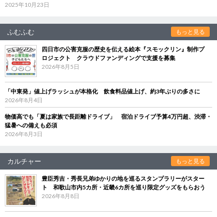
2025年10月23日
ふむふむ
もっと見る
四日市の公害克服の歴史を伝える絵本『スモックリン』制作プ
ロジェクト クラウドファンディングで支援を募集
2026年8月5日
「中東発」値上げラッシュが本格化 飲食料品値上げ、約3年ぶりの多さに
2026年8月4日
物価高でも「夏は家族で長距離ドライブ」 宿泊ドライブ予算4万円超、渋滞・
猛暑への備えも必須
2026年8月3日
カルチャー
もっと見る
豊臣秀吉・秀長兄弟ゆかりの地を巡るスタンプラリーがスター
ト 和歌山市内5カ所・近畿6カ所を巡り限定グッズをもらおう
2026年8月8日