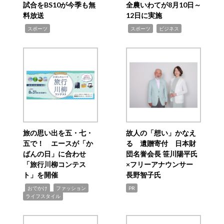
試合をBS10が今季も無
全農いわてが8月10日～
料放送
12日に実施
,
,
,
スポーツ
スポーツ
ビジネス
旅の思い出を五・七・
故人の「想い」かなえ
五で！ エースが「か
る 遺贈寄付 日本財
ばんの日」に合わせ
団名誉会長 笹川陽平氏
「旅行川柳コンテス
×フリーアナウンサー
ト」を開催
長野智子氏
,
,
,
おでかけ
ファッション
PR
ライフスタイル