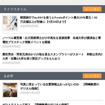
ライフスタイル
もっと見る
韓国旅行でau PAYを使うとPontaポイント最大20％還元！30
万店舗以上が対象に【9月30日まで】
2026年8月8日
ノーベル賞受賞・白川英樹博士が小中高生を直接指導 名城大学が講演会と導
電性プラスチック実験イベントを開催
2026年8月8日
豊臣秀吉・秀長兄弟ゆかりの地を巡るスタンプラリーがスタート 和歌山市内5
カ所・近畿6カ所を巡り限定グッズをもらおう
2026年8月8日
まめ学
もっと見る
写真に埋まっている位置情報はおっかないのか 【岡嶋教授の
デジタル指南】
2026年7月22日
ゼロトラストって何？ 【岡嶋教授のデジタル指南】