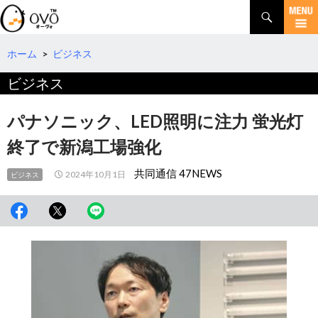
検
索
コ
ン
テ
ホーム
>
ビジネス
ン
ビジネス
ツ
へ
移
パナソニック、LED照明に注力 蛍光灯
動
終了で新潟工場強化
共同通信 47NEWS
2024年10月1日
ビジネス