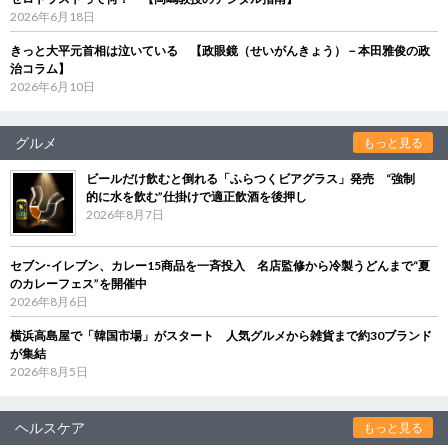
2026年6月18日
きっと大平元首相は泣いている 【政眼鏡（せいがんきょう）－本田雅俊の政
治コラム】
2026年6月10日
グルメ
もっと見る
ビールだけ飲むと倒れる「ふらつくビアグラス」発売 “強制
的に水を飲む”仕掛けで適正飲酒を後押し
2026年8月7日
セブン‐イレブン、カレー15商品を一斉投入 名店監修から冷製うどんまで“夏
のカレーフェス”を開催中
2026年8月6日
横浜高島屋で「韓国市場」がスタート 人気グルメから雑貨まで約30ブランド
が集結
2026年8月5日
ヘルスケア
もっと見る