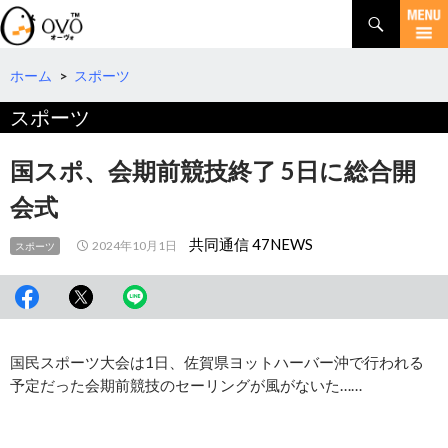
検
索
コ
ン
テ
ホーム
>
スポーツ
ン
スポーツ
ツ
へ
移
国スポ、会期前競技終了 5日に総合開
動
会式
共同通信 47NEWS
2024年10月1日
スポーツ
国民スポーツ大会は1日、佐賀県ヨットハーバー沖で行われる
予定だった会期前競技のセーリングが風がないた……