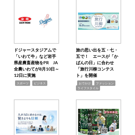
ドジャースタジアムで
旅の思い出を五・七・
「いわて牛」など岩手
五で！ エースが「か
県産農畜産物をPR JA
ばんの日」に合わせ
全農いわてが8月10日～
「旅行川柳コンテス
12日に実施
ト」を開催
,
,
,
,
,
スポーツ
ビジネス
おでかけ
ファッション
ライフスタイル