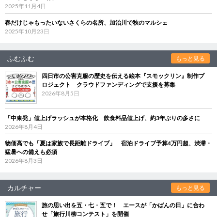
2025年11月4日
春だけじゃもったいないさくらの名所、加治川で秋のマルシェ
2025年10月23日
ふむふむ
もっと見る
四日市の公害克服の歴史を伝える絵本『スモックリン』制作プ
ロジェクト クラウドファンディングで支援を募集
2026年8月5日
「中東発」値上げラッシュが本格化 飲食料品値上げ、約3年ぶりの多さに
2026年8月4日
物価高でも「夏は家族で長距離ドライブ」 宿泊ドライブ予算4万円超、渋滞・
猛暑への備えも必須
2026年8月3日
カルチャー
もっと見る
旅の思い出を五・七・五で！ エースが「かばんの日」に合わ
せ「旅行川柳コンテスト」を開催