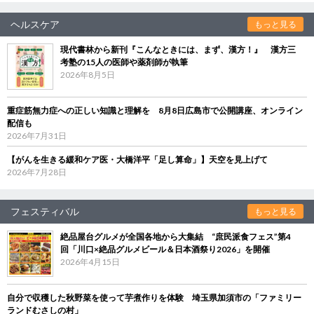
ヘルスケア
もっと見る
現代書林から新刊『こんなときには、まず、漢方！』 漢方三
考塾の15人の医師や薬剤師が執筆
2026年8月5日
重症筋無力症への正しい知識と理解を 8月8日広島市で公開講座、オンライン
配信も
2026年7月31日
【がんを生きる緩和ケア医・大橋洋平「足し算命」】天空を見上げて
2026年7月28日
フェスティバル
もっと見る
絶品屋台グルメが全国各地から大集結 “庶民派食フェス”第4
回「川口×絶品グルメビール＆日本酒祭り2026」を開催
2026年4月15日
自分で収穫した秋野菜を使って芋煮作りを体験 埼玉県加須市の「ファミリー
ランドむさしの村」