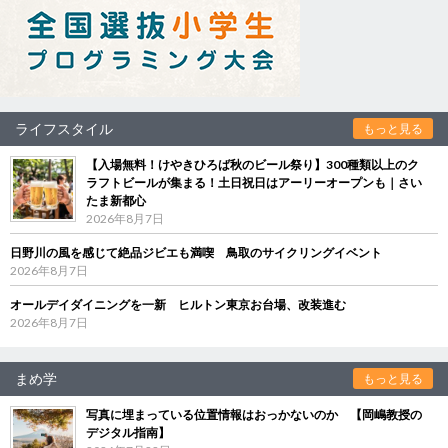
ライフスタイル
もっと見る
【入場無料！けやきひろば秋のビール祭り】300種類以上のク
ラフトビールが集まる！土日祝日はアーリーオープンも｜さい
たま新都心
2026年8月7日
日野川の風を感じて絶品ジビエも満喫 鳥取のサイクリングイベント
2026年8月7日
オールデイダイニングを一新 ヒルトン東京お台場、改装進む
2026年8月7日
まめ学
もっと見る
写真に埋まっている位置情報はおっかないのか 【岡嶋教授の
デジタル指南】