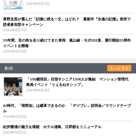
2026年8月7日
東野圭吾が選んだ「記憶に残る一文」はどれ？ 最新作『永遠の記憶』発売で
読者参加型キャンペーン
2026年8月7日
55年間、京の街を走り続けてきた車両 嵐山線・モボ301形、運行開始55周年
イベントを開催
2026年8月6日
動画
もっと見る
「100歳現役」目指すシニア1500人が集結 マンション管理代
務員イベント「うぇるねすシップ」
2026年8月4日
AI時代、「暗黙知」は継承できるのか 「デジブレ」説明会／ラウンドテーブ
ル
2026年8月3日
紀伊勝浦の魅力を堪能 ホテル浦島、日昇館をリニューアル
2026年8月3日