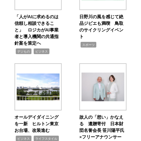
「人がAIに求めるのは
日野川の風を感じて絶
信頼し相談できるこ
品ジビエも満喫 鳥取
と」 ロジカがAI事業
のサイクリングイベン
者と導入機関の共通指
ト
針案を策定へ
,
スポーツ
,
,
デジもの
ビジネス
オールデイダイニング
故人の「想い」かなえ
を一新 ヒルトン東京
る 遺贈寄付 日本財
お台場、改装進む
団名誉会長 笹川陽平氏
×フリーアナウンサー
,
,
ビジネス
ライフスタイル