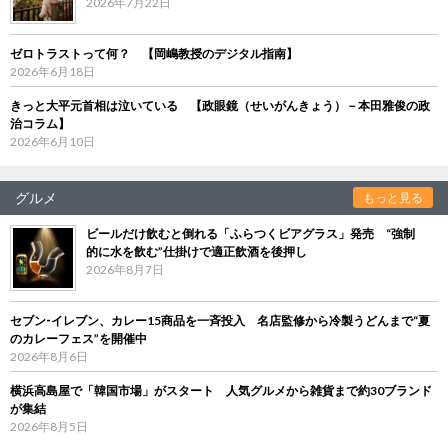
2026年7月22日
ゼロトラストって何？ 【岡嶋教授のデジタル指南】
2026年6月18日
きっと大平元首相は泣いている 【政眼鏡（せいがんきょう）－本田雅俊の政
治コラム】
2026年6月10日
グルメ
もっと見る
ビールだけ飲むと倒れる「ふらつくビアグラス」発売 “強制
的に水を飲む”仕掛けで適正飲酒を後押し
2026年8月7日
セブン‐イレブン、カレー15商品を一斉投入 名店監修から冷製うどんまで“夏
のカレーフェス”を開催中
2026年8月6日
横浜高島屋で「韓国市場」がスタート 人気グルメから雑貨まで約30ブランド
が集結
2026年8月5日