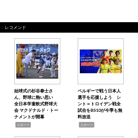
レコメンド
始球式の杉谷拳士さ
ベルギーで戦う日本人
ん、野球に熱い思い
選手を応援しよう シ
全日本学童軟式野球大
ント＝トロイデン戦全
会 マクドナルド・トー
試合をBS10が今季も無
ナメントが開幕
料放送
,
,
スポーツ
スポーツ