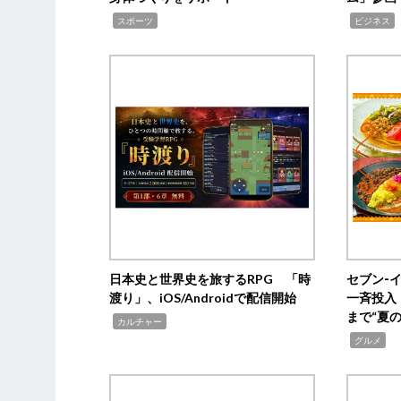
,
,
,
スポーツ
ビジネス
日本史と世界史を旅するRPG 「時
セブン‐
渡り」、iOS/Androidで配信開始
一斉投入
まで“夏
,
カルチャー
,
グルメ