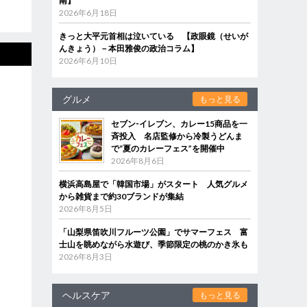
南】
2026年6月18日
きっと大平元首相は泣いている 【政眼鏡（せいが
んきょう）－本田雅俊の政治コラム】
2026年6月10日
グルメ
もっと見る
セブン‐イレブン、カレー15商品を一
斉投入 名店監修から冷製うどんま
で“夏のカレーフェス”を開催中
2026年8月6日
横浜高島屋で「韓国市場」がスタート 人気グルメ
から雑貨まで約30ブランドが集結
2026年8月5日
「山梨県笛吹川フルーツ公園」でサマーフェス 富
士山を眺めながら水遊び、季節限定の桃のかき氷も
2026年8月3日
ヘルスケア
もっと見る