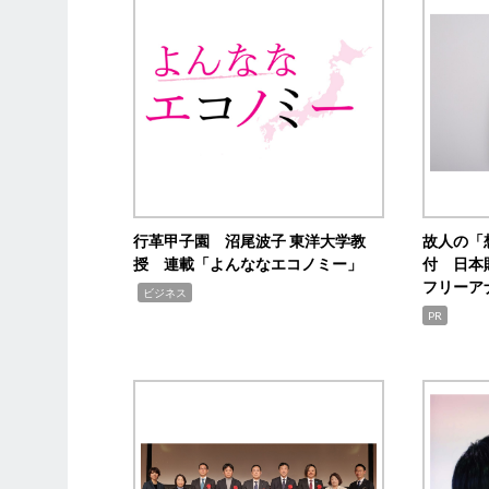
行革甲子園 沼尾波子 東洋大学教
故人の「
授 連載「よんななエコノミー」
付 日本
フリーア
,
ビジネス
PR