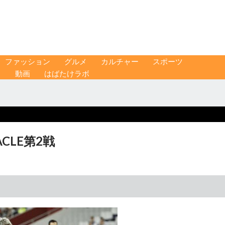
ファッション
グルメ
カルチャー
スポーツ
ス
動画
はばたけラボ
CLE第2戦