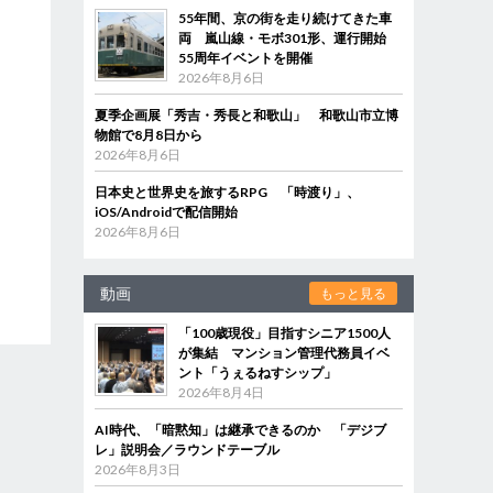
55年間、京の街を走り続けてきた車
両 嵐山線・モボ301形、運行開始
55周年イベントを開催
2026年8月6日
夏季企画展「秀吉・秀長と和歌山」 和歌山市立博
物館で8月8日から
2026年8月6日
日本史と世界史を旅するRPG 「時渡り」、
iOS/Androidで配信開始
2026年8月6日
動画
もっと見る
「100歳現役」目指すシニア1500人
が集結 マンション管理代務員イベ
ント「うぇるねすシップ」
2026年8月4日
AI時代、「暗黙知」は継承できるのか 「デジブ
レ」説明会／ラウンドテーブル
2026年8月3日