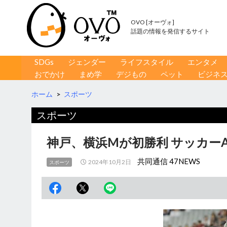
OVO [オーヴォ]
話題の情報を発信するサイト
コンテンツへ移動
検
SDGs
ジェンダー
ライフスタイル
エンタメ
索
おでかけ
まめ学
デジもの
ペット
ビジネ
ホーム
>
スポーツ
スポーツ
神戸、横浜Mが初勝利 サッカーA
共同通信 47NEWS
2024年10月2日
スポーツ