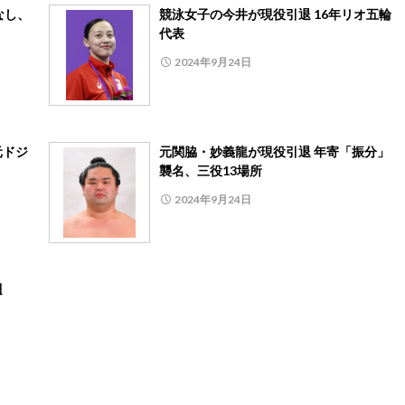
なし、
競泳女子の今井が現役引退 16年リオ五輪
代表
2024年9月24日
元ドジ
元関脇・妙義龍が現役引退 年寄「振分」
襲名、三役13場所
2024年9月24日
週