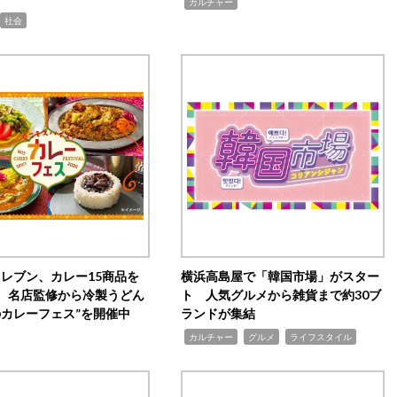
,
カルチャー
社会
イレブン、カレー15商品を
横浜高島屋で「韓国市場」がスター
 名店監修から冷製うどん
ト 人気グルメから雑貨まで約30ブ
のカレーフェス”を開催中
ランドが集結
,
,
,
カルチャー
グルメ
ライフスタイル