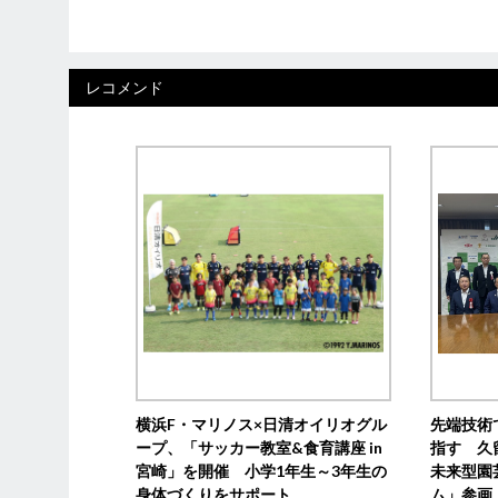
レコメンド
横浜F・マリノス×日清オイリオグル
先端技術
ープ、「サッカー教室&食育講座 in
指す 久
宮崎」を開催 小学1年生～3年生の
未来型園
身体づくりをサポート
ム」参画