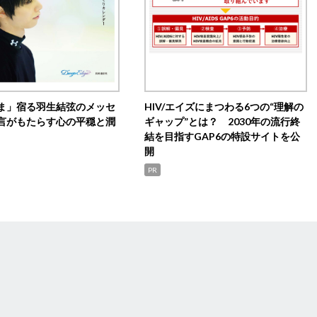
ま」宿る羽生結弦のメッセ
HIV/エイズにまつわる6つの“理解の
言がもたらす心の平穏と潤
ギャップ”とは？ 2030年の流行終
結を目指すGAP6の特設サイトを公
開
PR