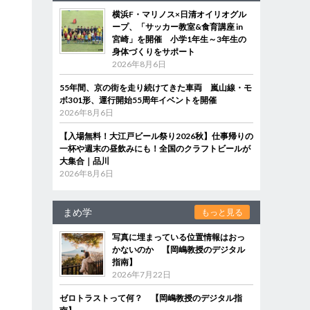
横浜F・マリノス×日清オイリオグル
ープ、「サッカー教室&食育講座 in
宮崎」を開催 小学1年生～3年生の
身体づくりをサポート
2026年8月6日
55年間、京の街を走り続けてきた車両 嵐山線・モ
ボ301形、運行開始55周年イベントを開催
2026年8月6日
【入場無料！大江戸ビール祭り2026秋】仕事帰りの
一杯や週末の昼飲みにも！全国のクラフトビールが
大集合｜品川
2026年8月6日
まめ学
もっと見る
写真に埋まっている位置情報はおっ
かないのか 【岡嶋教授のデジタル
指南】
2026年7月22日
ゼロトラストって何？ 【岡嶋教授のデジタル指