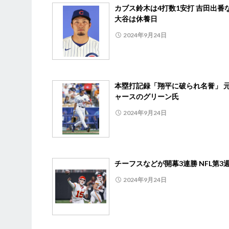
カブス鈴木は4打数1安打 吉田出番
大谷は休養日
2024年9月24日
本塁打記録「翔平に破られ名誉」 
ャースのグリーン氏
2024年9月24日
チーフスなどが開幕3連勝 NFL第3
2024年9月24日