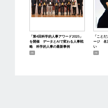
「第4回科学的人事アワード2025」
「ことだ
を開催 データとAIで変わる人事戦
ージ 名
略 科学的人事の最新事例
い
PR
PR