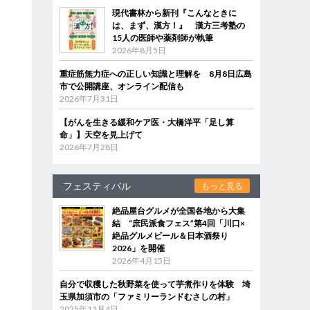
現代書林から新刊『こんなときに
は、まず、漢方！』 漢方三考塾の
15人の医師や薬剤師が執筆
2026年8月5日
重症筋無力症への正しい知識と理解を 8月8日広島
市で公開講座、オンライン配信も
2026年7月31日
【がんを生きる緩和ケア医・大橋洋平「足し算
命」】天空を見上げて
2026年7月28日
フェスティバル
もっと見る
絶品屋台グルメが全国各地から大集
結 “庶民派食フェス”第4回「川口×
絶品グルメビール＆日本酒祭り
2026」を開催
2026年4月15日
自分で収穫した秋野菜を使って芋煮作りを体験 埼
玉県加須市の「ファミリーランドむさしの村」
2025年11月4日