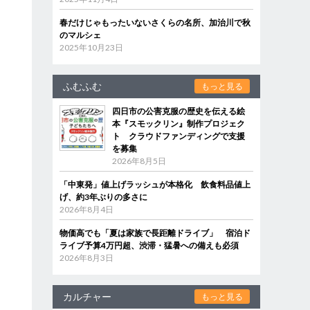
春だけじゃもったいないさくらの名所、加治川で秋
のマルシェ
2025年10月23日
ふむふむ
もっと見る
四日市の公害克服の歴史を伝える絵
本『スモックリン』制作プロジェク
ト クラウドファンディングで支援
を募集
2026年8月5日
「中東発」値上げラッシュが本格化 飲食料品値上
げ、約3年ぶりの多さに
2026年8月4日
物価高でも「夏は家族で長距離ドライブ」 宿泊ド
ライブ予算4万円超、渋滞・猛暑への備えも必須
2026年8月3日
カルチャー
もっと見る