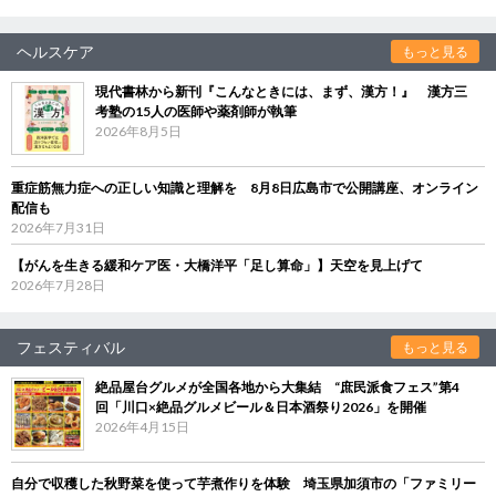
ヘルスケア
もっと見る
現代書林から新刊『こんなときには、まず、漢方！』 漢方三
考塾の15人の医師や薬剤師が執筆
2026年8月5日
重症筋無力症への正しい知識と理解を 8月8日広島市で公開講座、オンライン
配信も
2026年7月31日
【がんを生きる緩和ケア医・大橋洋平「足し算命」】天空を見上げて
2026年7月28日
フェスティバル
もっと見る
絶品屋台グルメが全国各地から大集結 “庶民派食フェス”第4
回「川口×絶品グルメビール＆日本酒祭り2026」を開催
2026年4月15日
自分で収穫した秋野菜を使って芋煮作りを体験 埼玉県加須市の「ファミリー