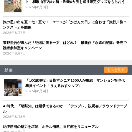
ト 和歌山市内5カ所・近畿6カ所を巡り限定グッズをもらおう
2026年8月8日
旅の思い出を五・七・五で！ エースが「かばんの日」に合わせ「旅行川柳コ
ンテスト」を開催
2026年8月7日
東野圭吾が選んだ「記憶に残る一文」はどれ？ 最新作『永遠の記憶』発売で
読者参加型キャンペーン
2026年8月7日
動画
もっと見る
「100歳現役」目指すシニア1500人が集結 マンション管理代
務員イベント「うぇるねすシップ」
2026年8月4日
AI時代、「暗黙知」は継承できるのか 「デジブレ」説明会／ラウンドテーブ
ル
2026年8月3日
紀伊勝浦の魅力を堪能 ホテル浦島、日昇館をリニューアル
2026年8月3日