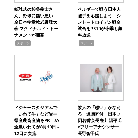
始球式の杉谷拳士さ
ベルギーで戦う日本人
ん、野球に熱い思い
選手を応援しよう シ
全日本学童軟式野球大
ント＝トロイデン戦全
会 マクドナルド・トー
試合をBS10が今季も無
ナメントが開幕
料放送
,
,
スポーツ
スポーツ
ドジャースタジアムで
故人の「想い」かなえ
「いわて牛」など岩手
る 遺贈寄付 日本財
県産農畜産物をPR JA
団名誉会長 笹川陽平氏
全農いわてが8月10日～
×フリーアナウンサー
12日に実施
長野智子氏