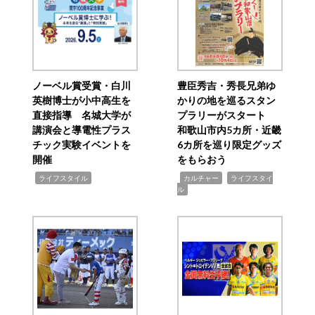
ノーベル賞受賞・白川
豊臣秀吉・秀長兄弟ゆ
英樹博士が小中高生を
かりの地を巡るスタン
直接指導 名城大学が
プラリーがスタート
講演会と導電性プラス
和歌山市内5カ所・近畿
チック実験イベントを
6カ所を巡り限定グッズ
開催
をもらおう
,
,
,
ライフスタイル
カルチャー
ライフスタイ
ル