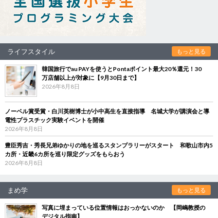
ライフスタイル
もっと見る
韓国旅行でau PAYを使うとPontaポイント最大20％還元！30
万店舗以上が対象に【9月30日まで】
2026年8月8日
ノーベル賞受賞・白川英樹博士が小中高生を直接指導 名城大学が講演会と導
電性プラスチック実験イベントを開催
2026年8月8日
豊臣秀吉・秀長兄弟ゆかりの地を巡るスタンプラリーがスタート 和歌山市内5
カ所・近畿6カ所を巡り限定グッズをもらおう
2026年8月8日
まめ学
もっと見る
写真に埋まっている位置情報はおっかないのか 【岡嶋教授の
デジタル指南】