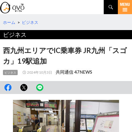
検
索
コ
ン
テ
ホーム
>
ビジネス
ン
ビジネス
ツ
へ
移
西九州エリアでIC乗車券 JR九州「スゴ
動
カ」19駅追加
共同通信 47NEWS
2024年10月3日
ビジネス