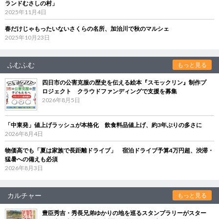
ランドむさしの村」
2025年11月4日
春だけじゃもったいないさくらの名所、加治川で秋のマルシェ
2025年10月23日
ふむふむ
もっと見る
四日市の公害克服の歴史を伝える絵本『スモックリン』制作プ
ロジェクト クラウドファンディングで支援を募集
2026年8月5日
「中東発」値上げラッシュが本格化 飲食料品値上げ、約3年ぶりの多さに
2026年8月4日
物価高でも「夏は家族で長距離ドライブ」 宿泊ドライブ予算4万円超、渋滞・
猛暑への備えも必須
2026年8月3日
カルチャー
もっと見る
豊臣秀吉・秀長兄弟ゆかりの地を巡るスタンプラリーがスター