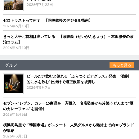
2026年7月22日
ゼロトラストって何？ 【岡嶋教授のデジタル指南】
2026年6月18日
きっと大平元首相は泣いている 【政眼鏡（せいがんきょう）－本田雅俊の政
治コラム】
2026年6月10日
グルメ
もっと見る
ビールだけ飲むと倒れる「ふらつくビアグラス」発売 “強制
的に水を飲む”仕掛けで適正飲酒を後押し
2026年8月7日
セブン‐イレブン、カレー15商品を一斉投入 名店監修から冷製うどんまで“夏
のカレーフェス”を開催中
2026年8月6日
横浜高島屋で「韓国市場」がスタート 人気グルメから雑貨まで約30ブランド
が集結
2026年8月5日