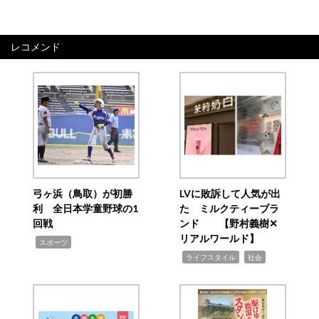
レコメンド
弓ヶ浜（鳥取）が初勝
LVに敗訴して人気が出
利 全日本学童野球の1
た ミルクティーブラ
回戦
ンド 【野村義樹✕
リアルワールド】
,
スポーツ
,
,
ライフスタイル
社会