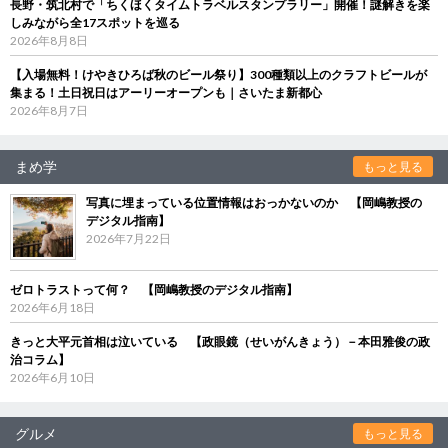
長野・筑北村で「ちくほくタイムトラベルスタンプラリー」開催！謎解きを楽
しみながら全17スポットを巡る
2026年8月8日
【入場無料！けやきひろば秋のビール祭り】300種類以上のクラフトビールが
集まる！土日祝日はアーリーオープンも｜さいたま新都心
2026年8月7日
まめ学
もっと見る
写真に埋まっている位置情報はおっかないのか 【岡嶋教授の
デジタル指南】
2026年7月22日
ゼロトラストって何？ 【岡嶋教授のデジタル指南】
2026年6月18日
きっと大平元首相は泣いている 【政眼鏡（せいがんきょう）－本田雅俊の政
治コラム】
2026年6月10日
グルメ
もっと見る