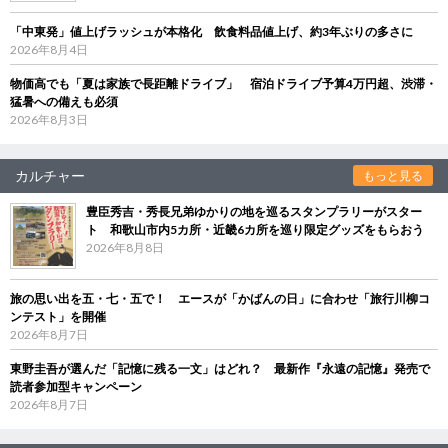
「中東発」値上げラッシュが本格化 飲食料品値上げ、約3年ぶりの多さに
2026年8月4日
物価高でも「夏は家族で長距離ドライブ」 宿泊ドライブ予算4万円超、渋滞・
猛暑への備えも必須
2026年8月3日
カルチャー
もっと見る
豊臣秀吉・秀長兄弟ゆかりの地を巡るスタンプラリーがスター
ト 和歌山市内5カ所・近畿6カ所を巡り限定グッズをもらおう
2026年8月8日
旅の思い出を五・七・五で！ エースが「かばんの日」に合わせ「旅行川柳コ
ンテスト」を開催
2026年8月7日
東野圭吾が選んだ「記憶に残る一文」はどれ？ 最新作『永遠の記憶』発売で
読者参加型キャンペーン
2026年8月7日