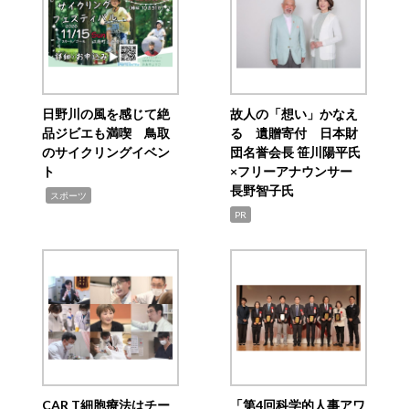
日野川の風を感じて絶
故人の「想い」かなえ
品ジビエも満喫 鳥取
る 遺贈寄付 日本財
のサイクリングイベン
団名誉会長 笹川陽平氏
ト
×フリーアナウンサー
長野智子氏
,
スポーツ
PR
CAR T細胞療法はチー
「第4回科学的人事アワ