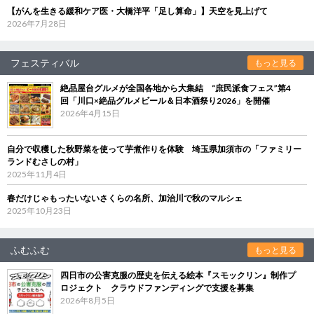
【がんを生きる緩和ケア医・大橋洋平「足し算命」】天空を見上げて
2026年7月28日
フェスティバル
もっと見る
絶品屋台グルメが全国各地から大集結 “庶民派食フェス”第4
回「川口×絶品グルメビール＆日本酒祭り2026」を開催
2026年4月15日
自分で収穫した秋野菜を使って芋煮作りを体験 埼玉県加須市の「ファミリー
ランドむさしの村」
2025年11月4日
春だけじゃもったいないさくらの名所、加治川で秋のマルシェ
2025年10月23日
ふむふむ
もっと見る
四日市の公害克服の歴史を伝える絵本『スモックリン』制作プ
ロジェクト クラウドファンディングで支援を募集
2026年8月5日