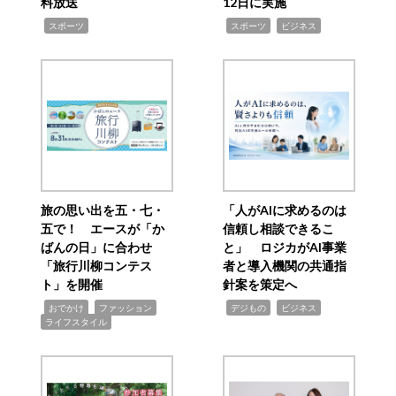
料放送
12日に実施
,
,
,
スポーツ
スポーツ
ビジネス
旅の思い出を五・七・
「人がAIに求めるのは
五で！ エースが「か
信頼し相談できるこ
ばんの日」に合わせ
と」 ロジカがAI事業
「旅行川柳コンテス
者と導入機関の共通指
ト」を開催
針案を策定へ
,
,
,
,
,
おでかけ
ファッション
デジもの
ビジネス
ライフスタイル