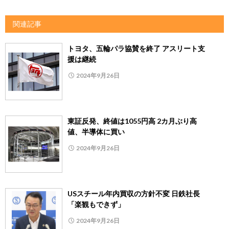
関連記事
トヨタ、五輪パラ協賛を終了 アスリート支
援は継続
2024年9月26日
東証反発、終値は1055円高 2カ月ぶり高
値、半導体に買い
2024年9月26日
USスチール年内買収の方針不変 日鉄社長
「楽観もできず」
2024年9月26日