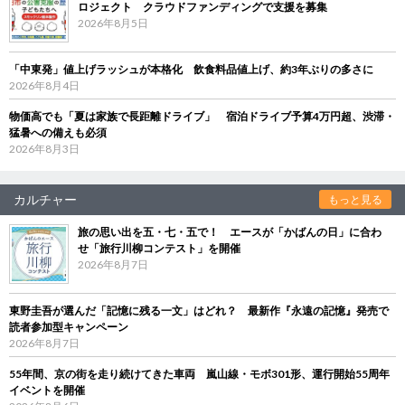
ロジェクト クラウドファンディングで支援を募集
2026年8月5日
「中東発」値上げラッシュが本格化 飲食料品値上げ、約3年ぶりの多さに
2026年8月4日
物価高でも「夏は家族で長距離ドライブ」 宿泊ドライブ予算4万円超、渋滞・
猛暑への備えも必須
2026年8月3日
カルチャー
もっと見る
旅の思い出を五・七・五で！ エースが「かばんの日」に合わ
せ「旅行川柳コンテスト」を開催
2026年8月7日
東野圭吾が選んだ「記憶に残る一文」はどれ？ 最新作『永遠の記憶』発売で
読者参加型キャンペーン
2026年8月7日
55年間、京の街を走り続けてきた車両 嵐山線・モボ301形、運行開始55周年
イベントを開催