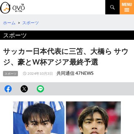
検
索
コ
ン
テ
ホーム
>
スポーツ
ン
スポーツ
ツ
へ
移
サッカー日本代表に三笘、大橋ら サウ
動
ジ、豪とW杯アジア最終予選
共同通信 47NEWS
2024年10月3日
スポーツ