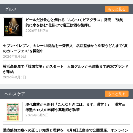
グルメ
もっと見る
ビールだけ飲むと倒れる「ふらつくビアグラス」発売 “強制
的に水を飲む”仕掛けで適正飲酒を後押し
2026年8月7日
セブン‐イレブン、カレー15商品を一斉投入 名店監修から冷製うどんまで“夏
のカレーフェス”を開催中
2026年8月6日
横浜高島屋で「韓国市場」がスタート 人気グルメから雑貨まで約30ブランド
が集結
2026年8月5日
ヘルスケア
もっと見る
現代書林から新刊『こんなときには、まず、漢方！』 漢方三
考塾の15人の医師や薬剤師が執筆
2026年8月5日
重症筋無力症への正しい知識と理解を 8月8日広島市で公開講座、オンライン