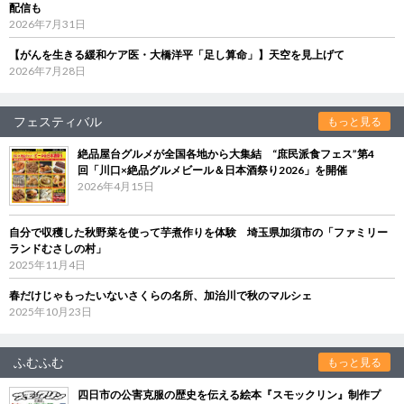
配信も
2026年7月31日
【がんを生きる緩和ケア医・大橋洋平「足し算命」】天空を見上げて
2026年7月28日
フェスティバル
もっと見る
絶品屋台グルメが全国各地から大集結 “庶民派食フェス”第4
回「川口×絶品グルメビール＆日本酒祭り2026」を開催
2026年4月15日
自分で収穫した秋野菜を使って芋煮作りを体験 埼玉県加須市の「ファミリー
ランドむさしの村」
2025年11月4日
春だけじゃもったいないさくらの名所、加治川で秋のマルシェ
2025年10月23日
ふむふむ
もっと見る
四日市の公害克服の歴史を伝える絵本『スモックリン』制作プ