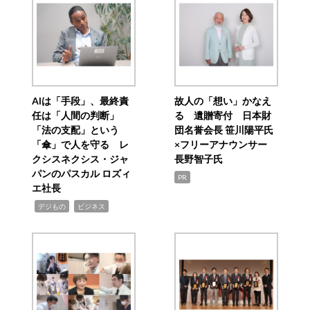
AIは「手段」、最終責
故人の「想い」かなえ
任は「人間の判断」
る 遺贈寄付 日本財
「法の支配」という
団名誉会長 笹川陽平氏
「傘」で人を守る レ
×フリーアナウンサー
クシスネクシス・ジャ
長野智子氏
パンのパスカル ロズィ
PR
エ社長
,
,
デジもの
ビジネス