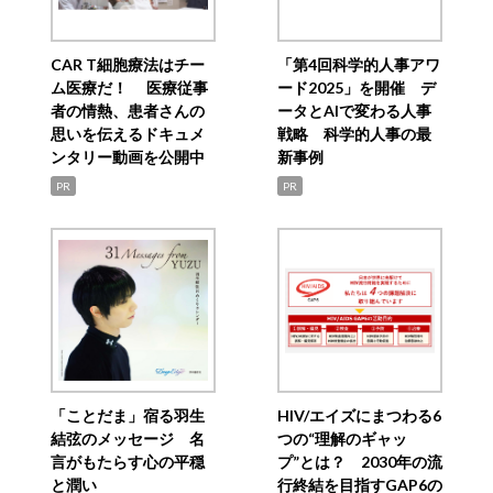
CAR T細胞療法はチー
「第4回科学的人事アワ
ム医療だ！ 医療従事
ード2025」を開催 デ
者の情熱、患者さんの
ータとAIで変わる人事
思いを伝えるドキュメ
戦略 科学的人事の最
ンタリー動画を公開中
新事例
PR
PR
「ことだま」宿る羽生
HIV/エイズにまつわる6
結弦のメッセージ 名
つの“理解のギャッ
言がもたらす心の平穏
プ”とは？ 2030年の流
と潤い
行終結を目指すGAP6の