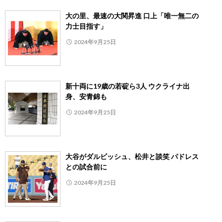
大の里、最速の大関昇進 口上「唯一無二の
力士目指す」
2024年9月25日
新十両に19歳の若碇ら3人 ウクライナ出
身、安青錦も
2024年9月25日
大谷がダルビッシュ、松井と談笑 パドレス
との試合前に
2024年9月25日