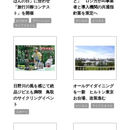
ばんの日」に合わせ
と」 ロジカがAI事業
「旅行川柳コンテス
者と導入機関の共通指
ト」を開催
針案を策定へ
,
,
,
,
,
おでかけ
ファッション
デジもの
ビジネス
ライフスタイル
日野川の風を感じて絶
オールデイダイニング
品ジビエも満喫 鳥取
を一新 ヒルトン東京
のサイクリングイベン
お台場、改装進む
ト
,
,
ビジネス
ライフスタイル
,
スポーツ