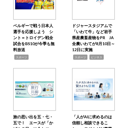
ベルギーで戦う日本人
ドジャースタジアムで
選手を応援しよう シ
「いわて牛」など岩手
ント＝トロイデン戦全
県産農畜産物をPR JA
試合をBS10が今季も無
全農いわてが8月10日～
料放送
12日に実施
,
,
,
スポーツ
スポーツ
ビジネス
旅の思い出を五・七・
「人がAIに求めるのは
五で！ エースが「か
信頼し相談できるこ