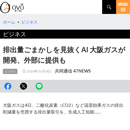
検
索
コ
ン
テ
ホーム
>
ビジネス
ン
ビジネス
ツ
へ
移
排出量ごまかしを見抜くAI 大阪ガスが
動
開発、外部に提供も
共同通信 47NEWS
2024年10月4日
ビジネス
大阪ガスは4日、二酸化炭素（CO2）など温室効果ガスの排出
削減量を売買する排出量取引を、生成人工知能……