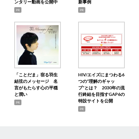
ンタリー動画を公開中
新事例
PR
PR
「ことだま」宿る羽生
HIV/エイズにまつわる6
結弦のメッセージ 名
つの“理解のギャッ
言がもたらす心の平穏
プ”とは？ 2030年の流
と潤い
行終結を目指すGAP6の
特設サイトを公開
PR
PR