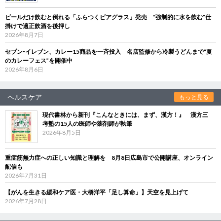
ビールだけ飲むと倒れる「ふらつくビアグラス」発売 “強制的に水を飲む”仕
掛けで適正飲酒を後押し
2026年8月7日
セブン‐イレブン、カレー15商品を一斉投入 名店監修から冷製うどんまで“夏
のカレーフェス”を開催中
2026年8月6日
ヘルスケア
もっと見る
現代書林から新刊『こんなときには、まず、漢方！』 漢方三
考塾の15人の医師や薬剤師が執筆
2026年8月5日
重症筋無力症への正しい知識と理解を 8月8日広島市で公開講座、オンライン
配信も
2026年7月31日
【がんを生きる緩和ケア医・大橋洋平「足し算命」】天空を見上げて
2026年7月28日