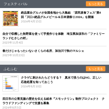
フェスティバル
もっと見る
絶品屋台グルメが全国各地から大集結 “庶民派食フェス”第4
回「川口×絶品グルメビール＆日本酒祭り2026」を開催
2026年4月15日
自分で収穫した秋野菜を使って芋煮作りを体験 埼玉県加須市の「ファミリー
ランドむさしの村」
2025年11月4日
春だけじゃもったいないさくらの名所、加治川で秋のマルシェ
2025年10月23日
ふむふむ
もっと見る
クラゲに刺されたらどうする？ 真水で洗うのはNG、正しい
応急処置を知っておこう
2026年8月10日
四日市の公害克服の歴史を伝える絵本『スモックリン』制作プロジェクト ク
ラウドファンディングで支援を募集
2026年8月5日