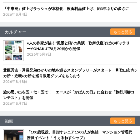
「中東発」値上げラッシュが本格化 飲食料品値上げ、約3年ぶりの多さに
2026年8月4日
カルチャー
もっと見る
6人の作家が描く“風景と猫”の共演 歌舞伎座そばのギャラリ
ーYOHAKUで8月20日から開催
2026年8月9日
豊臣秀吉・秀長兄弟ゆかりの地を巡るスタンプラリーがスタート 和歌山市内5
カ所・近畿6カ所を巡り限定グッズをもらおう
2026年8月8日
旅の思い出を五・七・五で！ エースが「かばんの日」に合わせ「旅行川柳コ
ンテスト」を開催
2026年8月7日
動画
もっと見る
「100歳現役」目指すシニア1500人が集結 マンション管理代
務員イベント「うぇるねすシップ」