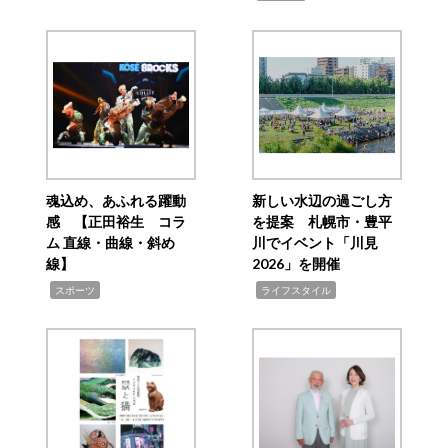
魂込め、あふれる躍動
新しい水辺の過ごし方
感 【正田裕生 コラ
を提案 札幌市・豊平
ム 直線・曲線・斜め
川でイベント「川見
線】
2026」を開催
,
,
スポーツ
ライフスタイル