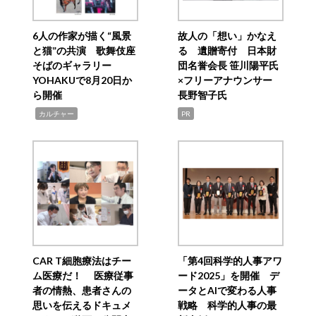
6人の作家が描く“風景
故人の「想い」かなえ
と猫”の共演 歌舞伎座
る 遺贈寄付 日本財
そばのギャラリー
団名誉会長 笹川陽平氏
YOHAKUで8月20日か
×フリーアナウンサー
ら開催
長野智子氏
,
カルチャー
PR
CAR T細胞療法はチー
「第4回科学的人事アワ
ム医療だ！ 医療従事
ード2025」を開催 デ
者の情熱、患者さんの
ータとAIで変わる人事
思いを伝えるドキュメ
戦略 科学的人事の最