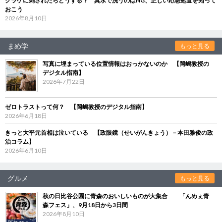
クラゲに刺されたらどうする？ 真水で洗うのはNG、正しい応急処置を知って
おこう
2026年8月10日
まめ学
もっと見る
写真に埋まっている位置情報はおっかないのか 【岡嶋教授の
デジタル指南】
2026年7月22日
ゼロトラストって何？ 【岡嶋教授のデジタル指南】
2026年6月18日
きっと大平元首相は泣いている 【政眼鏡（せいがんきょう）－本田雅俊の政
治コラム】
2026年6月10日
グルメ
もっと見る
秋の日比谷公園に青森のおいしいものが大集合 「んめぇ青
森フェス」、9月18日から3日間
2026年8月10日