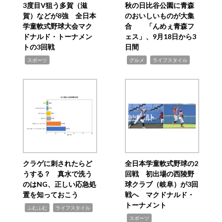
3度目V狙う多賀（滋
秋の日比谷公園に青森
賀）などが8強 全日本
のおいしいものが大集
学童軟式野球大会マク
合 「んめぇ青森フ
ドナルド・トーナメン
ェス」、9月18日から3
トの3回戦
日間
,
,
,
スポーツ
グルメ
ライフスタイル
クラゲに刺されたらど
全日本学童軟式野球の2
うする？ 真水で洗う
回戦 初出場の西陵野
のはNG、正しい応急処
球クラブ（岐阜）が3回
置を知っておこう
戦へ マクドナルド・
トーナメント
,
,
ふむふむ
ライフスタイル
,
スポーツ