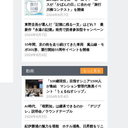
スが「かばんの日」に合わせ「旅行
川柳コンテスト」を開催
2026年8月7日
東野圭吾が選んだ「記憶に残る一文」はどれ？ 最
新作『永遠の記憶』発売で読者参加型キャンペーン
2026年8月7日
55年間、京の街を走り続けてきた車両 嵐山線・モ
ボ301形、運行開始55周年イベントを開催
2026年8月6日
動画
もっと見る
「100歳現役」目指すシニア1500人
が集結 マンション管理代務員イベ
ント「うぇるねすシップ」
2026年8月4日
AI時代、「暗黙知」は継承できるのか 「デジブ
レ」説明会／ラウンドテーブル
2026年8月3日
紀伊勝浦の魅力を堪能 ホテル浦島、日昇館をリニ