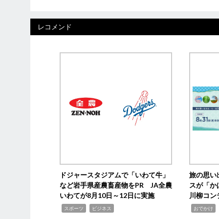
レコメンド
ドジャースタジアムで「いわて牛」
旅の思い
など岩手県産農畜産物をPR JA全農
スが「か
いわてが8月10日～12日に実施
川柳コン
,
,
,
,
スポーツ
ビジネス
おでかけ