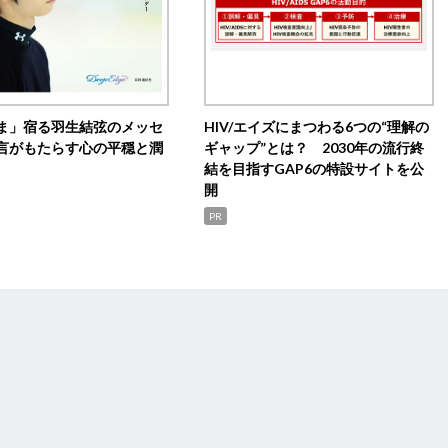
ま」宿る羽生結弦のメッセ
HIV/エイズにまつわる6つの“理解の
言がもたらす心の平穏と潤
ギャップ”とは？ 2030年の流行終
結を目指すGAP6の特設サイトを公
開
PR