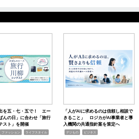
出を五・七・五で！ エー
「人がAIに求めるのは信頼し相談で
ばんの日」に合わせ「旅行
きること」 ロジカがAI事業者と導
テスト」を開催
入機関の共通指針案を策定へ
,
,
,
ファッション
ライフスタイル
デジもの
ビジネス