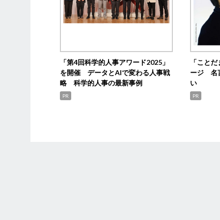
「第4回科学的人事アワード2025」
「ことだ
を開催 データとAIで変わる人事戦
ージ 名
略 科学的人事の最新事例
い
PR
PR