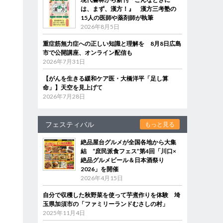
は、まず、漢方！』 漢方三考塾の
15人の医師や薬剤師が執筆
2026年8月5日
重症筋無力症への正しい知識と理解を 8月8日広島
市で公開講座、オンライン配信も
2026年7月31日
【がんを生きる緩和ケア医・大橋洋平「足し算
命」】天空を見上げて
2026年7月28日
フェスティバル
もっと見る
絶品屋台グルメが全国各地から大集
結 “庶民派食フェス”第4回「川口×
絶品グルメビール＆日本酒祭り
2026」を開催
2026年4月15日
自分で収穫した秋野菜を使って芋煮作りを体験 埼
玉県加須市の「ファミリーランドむさしの村」
2025年11月4日