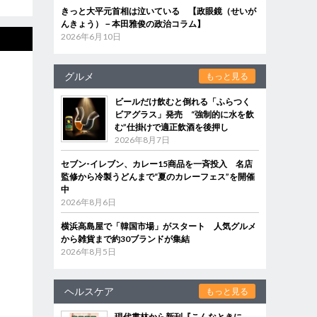
きっと大平元首相は泣いている 【政眼鏡（せいが
んきょう）－本田雅俊の政治コラム】
2026年6月10日
グルメ
もっと見る
ビールだけ飲むと倒れる「ふらつく
ビアグラス」発売 “強制的に水を飲
む”仕掛けで適正飲酒を後押し
2026年8月7日
セブン‐イレブン、カレー15商品を一斉投入 名店
監修から冷製うどんまで“夏のカレーフェス”を開催
中
2026年8月6日
横浜高島屋で「韓国市場」がスタート 人気グルメ
から雑貨まで約30ブランドが集結
2026年8月5日
ヘルスケア
もっと見る
現代書林から新刊『こんなときに