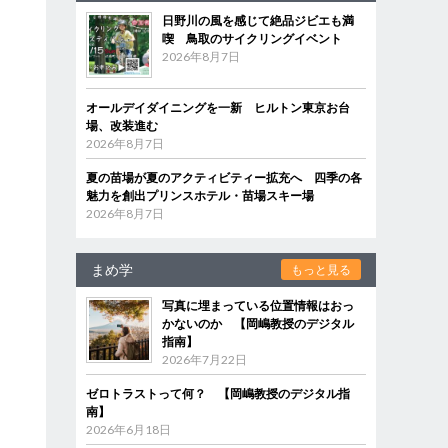
日野川の風を感じて絶品ジビエも満
喫 鳥取のサイクリングイベント
2026年8月7日
オールデイダイニングを一新 ヒルトン東京お台
場、改装進む
2026年8月7日
夏の苗場が夏のアクティビティー拡充へ 四季の各
魅力を創出プリンスホテル・苗場スキー場
2026年8月7日
まめ学
もっと見る
写真に埋まっている位置情報はおっ
かないのか 【岡嶋教授のデジタル
指南】
2026年7月22日
ゼロトラストって何？ 【岡嶋教授のデジタル指
南】
2026年6月18日