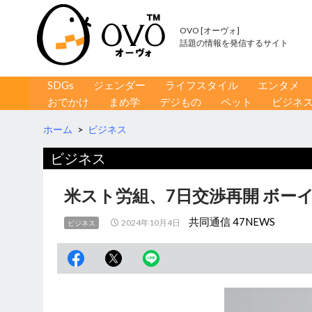
OVO [オーヴォ]
話題の情報を発信するサイト
コンテンツへ移動
検
SDGs
ジェンダー
ライフスタイル
エンタメ
索
おでかけ
まめ学
デジもの
ペット
ビジネ
ホーム
>
ビジネス
ビジネス
米スト労組、7日交渉再開 ボー
共同通信 47NEWS
2024年10月4日
ビジネス