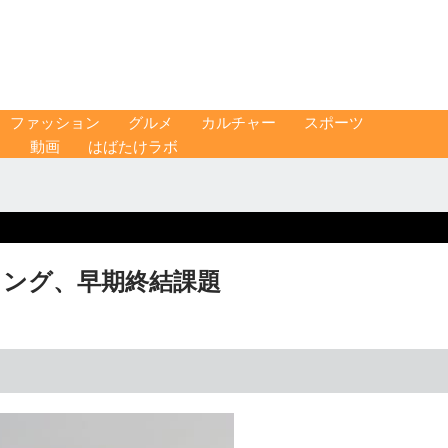
ファッション
グルメ
カルチャー
スポーツ
ス
動画
はばたけラボ
イング、早期終結課題