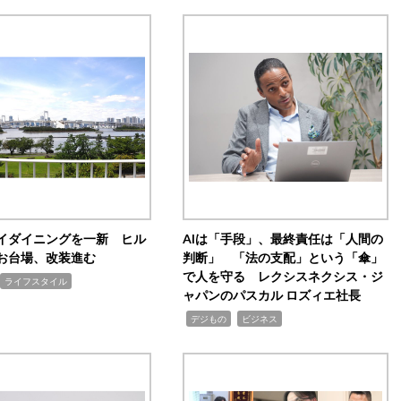
イダイニングを一新 ヒル
AIは「手段」、最終責任は「人間の
お台場、改装進む
判断」 「法の支配」という「傘」
で人を守る レクシスネクシス・ジ
ライフスタイル
ャパンのパスカル ロズィエ社長
,
,
デジもの
ビジネス