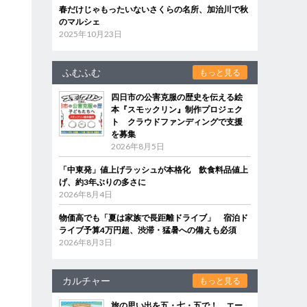
春だけじゃもったいないさくらの名所、加治川で秋
のマルシェ
2025年10月23日
ふむふむ
もっと見る
四日市の公害克服の歴史を伝える絵
本『スモックリン』制作プロジェク
ト クラウドファンディングで支援
を募集
2026年8月5日
「中東発」値上げラッシュが本格化 飲食料品値上
げ、約3年ぶりの多さに
2026年8月4日
物価高でも「夏は家族で長距離ドライブ」 宿泊ド
ライブ予算4万円超、渋滞・猛暑への備えも必須
2026年8月3日
カルチャー
もっと見る
旅の思い出を五・七・五で！ エー