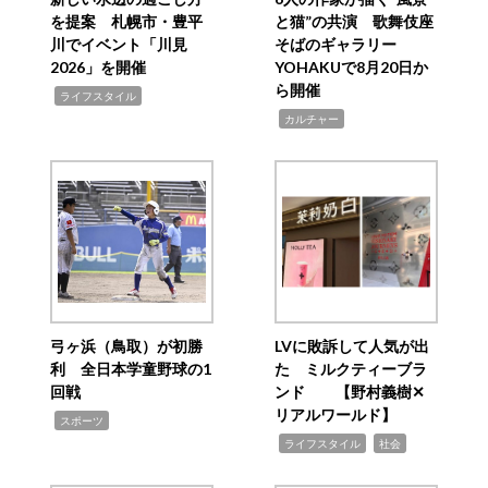
を提案 札幌市・豊平
と猫”の共演 歌舞伎座
川でイベント「川見
そばのギャラリー
2026」を開催
YOHAKUで8月20日か
ら開催
,
ライフスタイル
,
カルチャー
弓ヶ浜（鳥取）が初勝
LVに敗訴して人気が出
利 全日本学童野球の1
た ミルクティーブラ
回戦
ンド 【野村義樹✕
リアルワールド】
,
スポーツ
,
,
ライフスタイル
社会