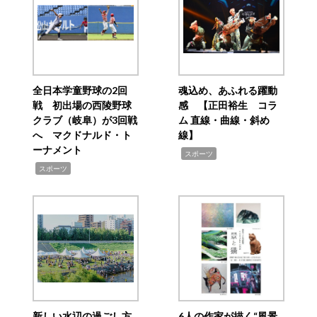
全日本学童野球の2回
魂込め、あふれる躍動
戦 初出場の西陵野球
感 【正田裕生 コラ
クラブ（岐阜）が3回戦
ム 直線・曲線・斜め
へ マクドナルド・ト
線】
ーナメント
,
スポーツ
,
スポーツ
新しい水辺の過ごし方
6人の作家が描く“風景