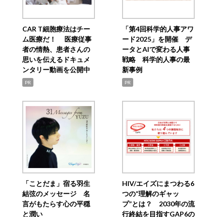
CAR T細胞療法はチー
「第4回科学的人事アワ
ム医療だ！ 医療従事
ード2025」を開催 デ
者の情熱、患者さんの
ータとAIで変わる人事
思いを伝えるドキュメ
戦略 科学的人事の最
ンタリー動画を公開中
新事例
PR
PR
「ことだま」宿る羽生
HIV/エイズにまつわる6
結弦のメッセージ 名
つの“理解のギャッ
言がもたらす心の平穏
プ”とは？ 2030年の流
と潤い
行終結を目指すGAP6の