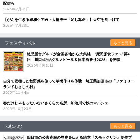
配信も
2026年7月31日
【がんを生きる緩和ケア医・大橋洋平「足し算命」】天空を見上げて
2026年7月28日
フェスティバル
もっと見る
絶品屋台グルメが全国各地から大集結 “庶民派食フェス”第4
回「川口×絶品グルメビール＆日本酒祭り2026」を開催
2026年4月15日
自分で収穫した秋野菜を使って芋煮作りを体験 埼玉県加須市の「ファミリー
ランドむさしの村」
2025年11月4日
春だけじゃもったいないさくらの名所、加治川で秋のマルシェ
2025年10月23日
ふむふむ
もっと見る
四日市の公害克服の歴史を伝える絵本『スモックリン』制作プ