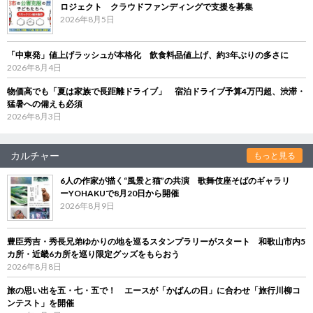
ロジェクト クラウドファンディングで支援を募集
2026年8月5日
「中東発」値上げラッシュが本格化 飲食料品値上げ、約3年ぶりの多さに
2026年8月4日
物価高でも「夏は家族で長距離ドライブ」 宿泊ドライブ予算4万円超、渋滞・
猛暑への備えも必須
2026年8月3日
カルチャー
もっと見る
6人の作家が描く“風景と猫”の共演 歌舞伎座そばのギャラリ
ーYOHAKUで8月20日から開催
2026年8月9日
豊臣秀吉・秀長兄弟ゆかりの地を巡るスタンプラリーがスタート 和歌山市内5
カ所・近畿6カ所を巡り限定グッズをもらおう
2026年8月8日
旅の思い出を五・七・五で！ エースが「かばんの日」に合わせ「旅行川柳コ
ンテスト」を開催