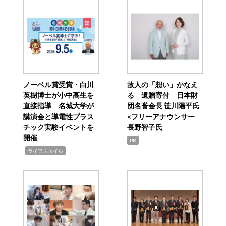
ノーベル賞受賞・白川
故人の「想い」かなえ
英樹博士が小中高生を
る 遺贈寄付 日本財
直接指導 名城大学が
団名誉会長 笹川陽平氏
講演会と導電性プラス
×フリーアナウンサー
チック実験イベントを
長野智子氏
開催
PR
,
ライフスタイル