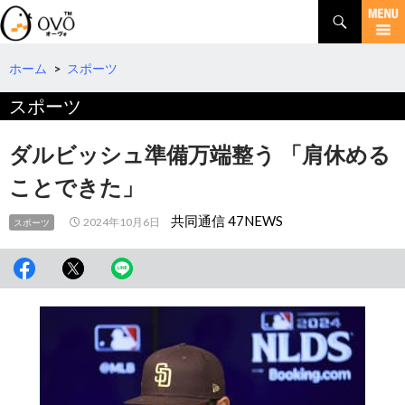
検
索
コ
ン
テ
ホーム
>
スポーツ
ン
スポーツ
ツ
へ
移
ダルビッシュ準備万端整う 「肩休める
動
ことできた」
共同通信 47NEWS
2024年10月6日
スポーツ