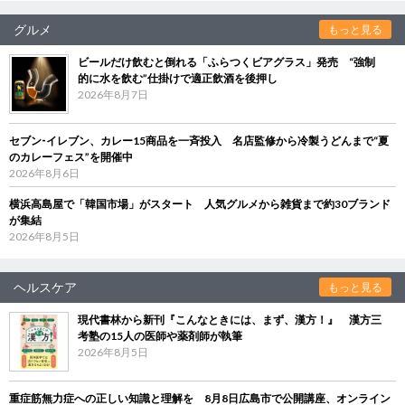
グルメ
もっと見る
ビールだけ飲むと倒れる「ふらつくビアグラス」発売 “強制
的に水を飲む”仕掛けで適正飲酒を後押し
2026年8月7日
セブン‐イレブン、カレー15商品を一斉投入 名店監修から冷製うどんまで“夏
のカレーフェス”を開催中
2026年8月6日
横浜高島屋で「韓国市場」がスタート 人気グルメから雑貨まで約30ブランド
が集結
2026年8月5日
ヘルスケア
もっと見る
現代書林から新刊『こんなときには、まず、漢方！』 漢方三
考塾の15人の医師や薬剤師が執筆
2026年8月5日
重症筋無力症への正しい知識と理解を 8月8日広島市で公開講座、オンライン