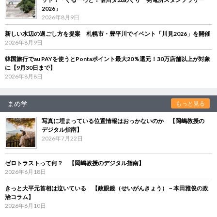
2026」
2026年8月9日
新しい水辺の過ごし方を提案 札幌市・豊平川でイベント「川見2026」を開催
2026年8月9日
韓国旅行でau PAYを使うとPontaポイント最大20％還元！30万店舗以上が対象
に【9月30日まで】
2026年8月8日
まめ学
もっと見る
写真に埋まっている位置情報はおっかないのか 【岡嶋教授の
デジタル指南】
2026年7月22日
ゼロトラストって何？ 【岡嶋教授のデジタル指南】
2026年6月18日
きっと大平元首相は泣いている 【政眼鏡（せいがんきょう）－本田雅俊の政
治コラム】
2026年6月10日